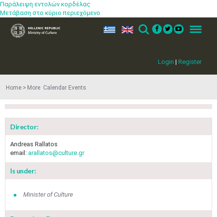
Παράλειψη εντολών κορδέλας
Μετάβαση στο κύριο περιεχόμενο
ελ
en
Search
Menu
Login
|
Register
Home
More​​ Calendar Events
Director:
Andreas Rallatos
email:
arallatos@culture.gr
Is under:
Minister of Culture