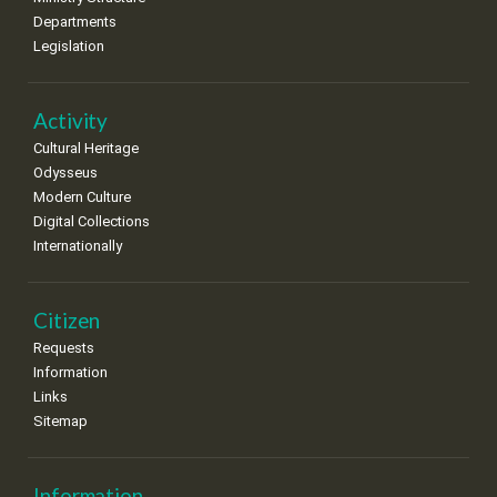
Departments
15
16
17
18
19
20
21
Legislation
•
•
•
•
•
•
•
22
23
24
25
26
27
28
•
•
•
•
•
•
•
Activity
Cultural Heritage
29
30
Odysseus
•
•
Modern Culture
Digital Collections
Internationally
Citizen
Requests
Information
Links
Sitemap
Information