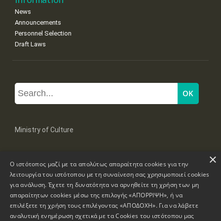
News
Announcements
Personnel Selection
Draft Laws
Ministry of Culture
×
Mpoumpoulinas 20-22 Str, 106 82 Athens
Ο ιστότοπος μαζί με τα απολύτως απαραίτητα cookies για την
Tel: +30 2131322100, 2131322421
mail: grplk@culture.gr
λειτουργία του ιστότοπου με τη συναίνεση σας χρησιμοποιεί cookies
για ανάλυση. Έχετε τη δυνατότητα να αρνηθείτε τη χρήση των μη
απαραίτητων cookies μέσω της επιλογής «ΑΠΟΡΡΙΨΗ», ή να
επιλέξετε τη χρήση τους επιλέγοντας «ΑΠΟΔΟΧΗ». Για να λάβετε
αναλυτική ενημέρωση σχετικά με τα Cookies του ιστότοπου μας