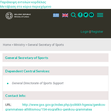
Παράλειψη εντολών κορδέλας
Μετάβαση στο κύριο περιεχόμενο
ελ
en
Search
Menu
Login
|
Register
Home
Ministry
General Secretary of Sports
General Secretary of Sports
Dependent Central Services:
General Directorate of Sports Support
Contact Info:
URL:
http://www.gss.gov.gr/index.php/politikh-hgesia/genikos-
grammateas-athlitismou/154-viografiko-genikou-grammatea