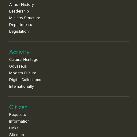
Aims - History
8
9
10
11
12
13
14
Leadership
•
•
•
•
•
•
•
Ministry Structure
Departments
15
16
17
18
19
20
21
Legislation
•
•
•
•
•
•
•
22
23
24
25
26
27
28
•
•
•
•
•
•
•
Activity
Cultural Heritage
29
30
Odysseus
•
•
Modern Culture
Digital Collections
Internationally
Citizen
Requests
Information
Links
Sitemap