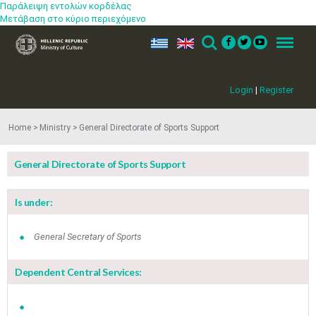
Παράλειψη εντολών κορδέλας
Μετάβαση στο κύριο περιεχόμενο
ελ
en
Search
Menu
Login
|
Register
Home
Ministry
General Directorate of Sports Support
General Directorate of Sports Support
Is under:
General Secretary of Sports
Dependent Central Services: