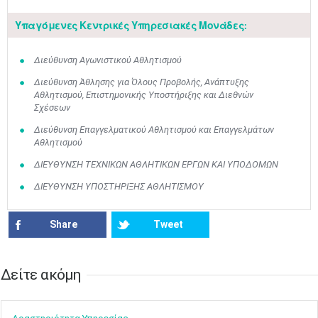
Υπαγόμενες Κεντρικές Υπηρεσιακές Μονάδες:
Διεύθυνση Αγωνιστικού Αθλητισμού
Διεύθυνση Άθλησης για Όλους Προβολής, Ανάπτυξης
Αθλητισμού, Επιστημονικής Υποστήριξης και Διεθνών
Σχέσεων
Διεύθυνση Επαγγελματικού Αθλητισμού και Επαγγελμάτων
Μαϊ
1
2
Αθλητισμού
•
•
ΔΙΕΥΘΥΝΣΗ ΤΕΧΝΙΚΩΝ ΑΘΛΗΤΙΚΩΝ ΕΡΓΩΝ ΚΑΙ ΥΠΟΔΟΜΩΝ
3
4
5
6
7
8
9
•
•
•
•
•
•
•
ΔΙΕΥΘΥΝΣΗ ΥΠΟΣΤΗΡΙΞΗΣ ΑΘΛΗΤΙΣΜΟΥ
10
11
12
13
14
15
16
Share
Tweet
•
•
•
•
•
•
•
17
18
19
20
21
22
23
•
•
•
•
•
•
•
•
•
•
•
•
•
Δείτε ακόμη​​
24
25
26
27
28
29
30
•
•
•
•
•
•
•