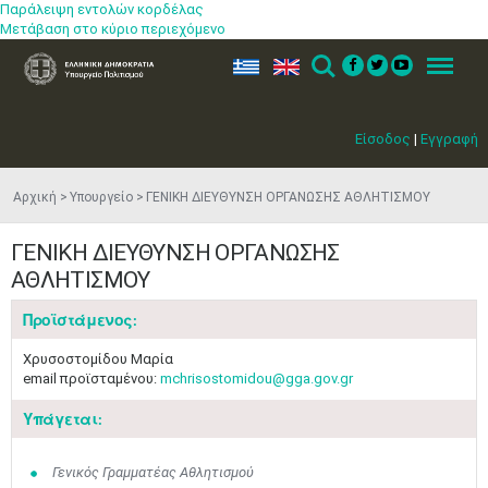
Παράλειψη εντολών κορδέλας
Μετάβαση στο κύριο περιεχόμενο
ελ
en
Search
Menu
Είσοδος
|
Εγγραφή
Αρχική
Υπουργείο
ΓΕΝΙΚΗ ΔΙΕΥΘΥΝΣΗ ΟΡΓΑΝΩΣΗΣ ΑΘΛΗΤΙΣΜΟΥ
ΓΕΝΙΚΗ ΔΙΕΥΘΥΝΣΗ ΟΡΓΑΝΩΣΗΣ
ΑΘΛΗΤΙΣΜΟΥ
Προϊστάμενος:
Χρυσοστομίδου Μαρία
email προϊσταμένου:
mchrisostomidou@gga.gov.gr
Υπάγεται:
Γενικός Γραμματέας Αθλητισμού