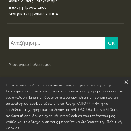
Ανακοινώσεις - Διαγωνισμοί
Επιλογή Προσωπικού
Κεντρικά Συμβούλια ΥΠΠΟΑ
Υπουργείο Πολιτισμού
×
Μπουμπουλίνας 20-22, 106 82 Αθήνα
Ο ιστότοπος μαζί με τα απολύτως απαραίτητα cookies για την
Τηλ: +30 2131322100, 2131322421
mail: grplk@culture.gr
λειτουργία του ιστότοπου με τη συναίνεση σας χρησιμοποιεί cookies
για ανάλυση. Έχετε τη δυνατότητα να αρνηθείτε τη χρήση των μη
απαραίτητων cookies μέσω της επιλογής «ΑΠΟΡΡΙΨΗ», ή να
επιλέξετε τη χρήση τους επιλέγοντας «ΑΠΟΔΟΧΗ». Για να λάβετε
αναλυτική ενημέρωση σχετικά με τα Cookies του ιστότοπου μας
καθώς και την διαχείριση τους μπορείτε να διαβάσετε την
Πολιτική
Πνευματικά Δικαιώματα © 1995-2026 Υπουργείο Πολιτισμού
Cookies