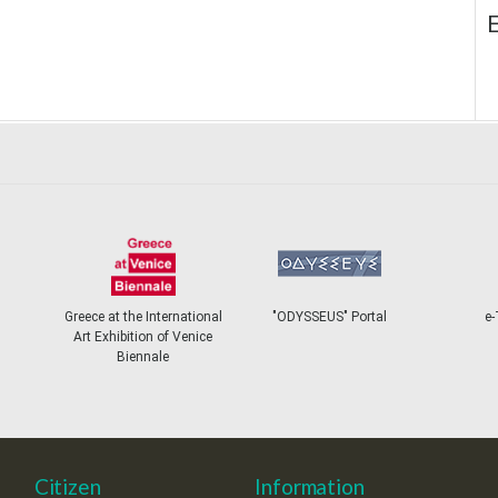
E
Greece at the International
"ODYSSEUS" Portal
e-
Art Exhibition of Venice
Biennale
Citizen
Information