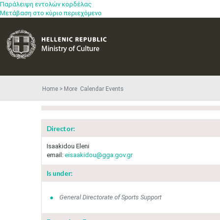
Παράλειψη εντολών κορδέλας
Μετάβαση στο κύριο περιεχόμενο
Home
More​​ Calendar Events
Director:
Isaakidou Eleni
email:
eisaakidou@gga.gov.gr
Is under:
General Directorate of Sports Support