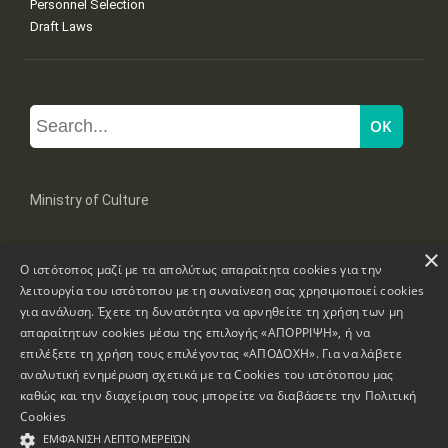
Personnel Selection
Draft Laws
Ministry of Culture
×
Mpoumpoulinas 20-22 Str, 106 82 Athens
Ο ιστότοπος μαζί με τα απολύτως απαραίτητα cookies για την
Tel: +30 2131322100, 2131322421
mail: grplk@culture.gr
λειτουργία του ιστότοπου με τη συναίνεση σας χρησιμοποιεί cookies
για ανάλυση. Έχετε τη δυνατότητα να αρνηθείτε τη χρήση των μη
απαραίτητων cookies μέσω της επιλογής «ΑΠΟΡΡΙΨΗ», ή να
επιλέξετε τη χρήση τους επιλέγοντας «ΑΠΟΔΟΧΗ». Για να λάβετε
αναλυτική ενημέρωση σχετικά με τα Cookies του ιστότοπου μας
καθώς και την διαχείριση τους μπορείτε να διαβάσετε την
Πολιτική
Copyrights © 1995-2026 Ministry of Culture
Website Information
Cookies
ΕΜΦΆΝΙΣΗ ΛΕΠΤΟΜΕΡΕΙΏΝ