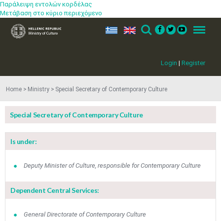
Παράλειψη εντολών κορδέλας
Μετάβαση στο κύριο περιεχόμενο
ελ
en
Search
Menu
Login
|
Register
Home
Ministry
Special Secretary of Contemporary Culture
Special Secretary of Contemporary Culture
Is under:
Deputy Minister of Culture, responsible for Contemporary Culture
Dependent Central Services:
Jun
1
2
3
4
5
6
•
•
•
•
•
•
General Directorate of Contemporary Culture