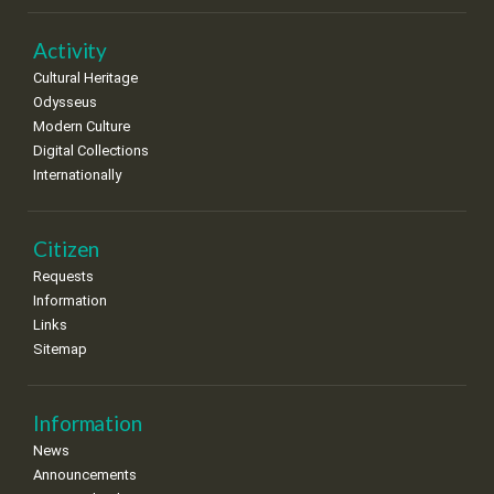
22
23
24
25
26
27
28
•
•
•
•
•
•
•
Activity
Cultural Heritage
29
30
Odysseus
•
•
Modern Culture
Digital Collections
Internationally
Citizen
Requests
Information
Links
Sitemap
Information
News
Announcements