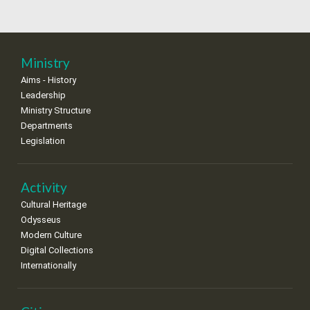
•
•
•
•
•
•
•
15
16
17
18
19
20
21
•
•
•
•
•
•
•
Ministry
22
23
24
25
26
27
28
Aims - History
•
•
•
•
•
•
•
Leadership
Ministry Structure
29
30
•
•
Departments
Legislation
Activity
Cultural Heritage
Odysseus
Modern Culture
Digital Collections
Internationally