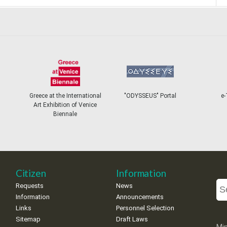
Greece at the International
"ODYSSEUS" Portal
e-
Art Exhibition of Venice
Biennale
Citizen
Information
Requests
News
Information
Announcements
Links
Personnel Selection
Sitemap
Draft Laws