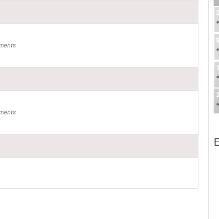
uments
uments
E