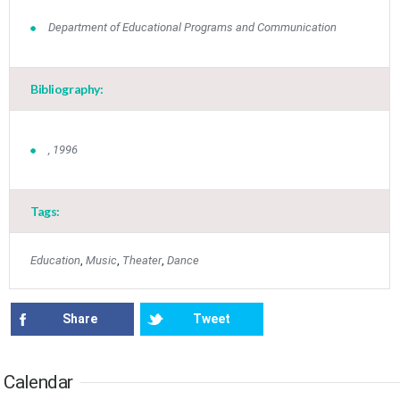
•
•
•
•
•
•
•
Department of Educational Programs and Communication
17
18
19
20
21
22
23
•
•
•
•
•
•
•
•
•
•
Bibliography:
24
25
26
27
28
29
30
•
•
•
•
•
•
•
31
Jun
1
2
3
4
5
6
, 1996
•
•
•
•
•
•
•
7
8
9
10
11
12
13
•
•
•
•
•
•
•
Tags:
14
15
16
17
18
19
20
•
•
•
•
•
•
•
Education
,
Music
,
Theater
,
Dance
21
22
23
24
25
26
27
•
•
•
•
•
•
•
Share
Tweet
28
29
30
Jul
1
2
3
4
•
•
•
•
•
•
•
Calendar
5
6
7
8
9
10
11