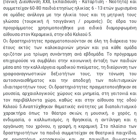
(Γενική Διεύθυνση ΧΧΙΙ, Εκπαίδευση - Κατάρτιση - Νεότητα) και
συμμετείχαν 60-80 παιδιά ετησίως ηλικίας 6 - 13 ετών χωρισμένα
σε ομάδες ανάλογα με την ηλικία τους και τη μητρική τους
γλώσσα (τουρκική ή τσιγγάνικη / ρομανές). Ως έδρα του
προγράμματος χρησιμοποιήθηκε μια ειδικά διαμορφωμένη
αίθουσα στον Κεραμεικό, στην οδό Κελεού 5.
Οι δραστηριότητες πραγματοποιούνταν σε όλη τη διάρκεια του
έτους εκτός των καλοκαιρινών μηνών και για κάθε ομάδα
οριζόταν μια τρίωρη συνάντηση ανά εβδομάδα. Το πρόγραμμα
επιχειρούσε να συμβάλει στην κοινωνική ένταξη των παιδιών
μέσα από την καλλιέργεια ομαδικού πνεύματος, τη διεύρυνση των
γραφοαναγνωστικών δεξιοτήτων τους, την τόνωση του
αυτοσυναισθήματος και την αποδοχή των πολιτισμικών
ιδιαιτεροτήτων τους. Οι δραστηριότητες πραγματοποιήθηκαν σε
μουσεία, αρχαιολογικούς χώρους και μνημεία, στη γειτονιά και
τον περιβάλλοντα χώρο, καθώς και στην αίθουσα της οδού
Κελεού 5.Αναπτύχθηκαν θεματικές ενότητες με διαπολιτισμικό
χαρακτήρα όπως το θέατρο σκιών, η μουσική, ο χορός, η
ενδυμασία, ο καλλωπισμός, η θρησκεία, η αντίληψη και η
οργάνωση του χρόνου, η γραφή, η κεραμική. Στο πλαίσιο των
δραστηριοτήτων τα παιδιά συμμετείχαν σε θεατρικά παιχνίδια,
σε εργαστήρια κατασκευών και σε παιχνίδια βιωματικής