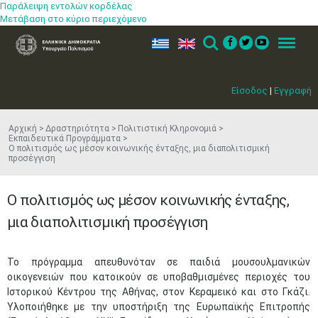
Παράλειψη εντολών κορδέλας
Μετάβαση στο κύριο περιεχόμενο
ελ
en
Search
Menu
Είσοδος
|
Εγγραφή
Αρχική
Δραστηριότητα
Πολιτιστική Κληρονομιά
Εκπαιδευτικά Προγράμματα
O πολιτισμός ως μέσον κοινωνικής ένταξης, μια διαπολιτισμική
προσέγγιση
O πολιτισμός ως μέσον κοινωνικής ένταξης,
μια διαπολιτισμική προσέγγιση
Το πρόγραμμα απευθυνόταν σε παιδιά μουσουλμανικών
οικογενειών που κατοικούν σε υποβαθμισμένες περιοχές του
Ιστορικού Κέντρου της Αθήνας, στον Κεραμεικό και στο Γκάζι.
Υλοποιήθηκε με την υποστήριξη της Ευρωπαϊκής Επιτροπής