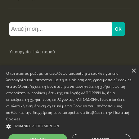
Υπουργείο Πολιτισμού
×
Μπουμπουλίνας 20-22, 106 82 Αθήνα
Ο ιστότοπος μαζί με τα απολύτως απαραίτητα cookies για την
Τηλ: +30 2131322100, 2131322421
mail: grplk@culture.gr
λειτουργία του ιστότοπου με τη συναίνεση σας χρησιμοποιεί cookies
για ανάλυση. Έχετε τη δυνατότητα να αρνηθείτε τη χρήση των μη
απαραίτητων cookies μέσω της επιλογής «ΑΠΟΡΡΙΨΗ», ή να
επιλέξετε τη χρήση τους επιλέγοντας «ΑΠΟΔΟΧΗ». Για να λάβετε
αναλυτική ενημέρωση σχετικά με τα Cookies του ιστότοπου μας
καθώς και την διαχείριση τους μπορείτε να διαβάσετε την
Πολιτική
Πνευματικά Δικαιώματα © 1995-2026 Υπουργείο Πολιτισμού
Cookies
ΕΜΦΆΝΙΣΗ ΛΕΠΤΟΜΕΡΕΙΏΝ
Πληροφορίες Ιστοσελίδας
Δήλωση Προσβασιμότητας