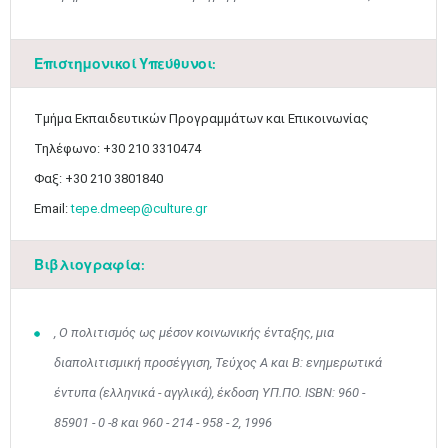
Επιστημονικοί Υπεύθυνοι:
Τμήμα Εκπαιδευτικών Προγραμμάτων και Επικοινωνίας
Τηλέφωνο: +30 210 3310474
Φαξ: +30 210 3801840
Email:
tepe.dmeep@culture.gr
Βιβλιογραφία:
, Ο πολιτισμός ως μέσον κοινωνικής ένταξης, μια
Ιουν
1
2
3
4
5
6
διαπολιτισμική προσέγγιση, Τεύχος Α και Β: ενημερωτικά
•
•
•
•
•
•
έντυπα (ελληνικά - αγγλικά), έκδοση ΥΠ.ΠΟ. ISBN: 960 -
7
8
9
10
11
12
13
85901 - 0 -8 και 960 - 214 - 958 - 2, 1996
•
•
•
•
•
•
•