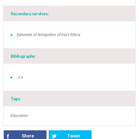
Secondary services:
Ephorate of Antiquities of East Attica
Bibliography:
Jun
1
2
3
4
5
6
•
•
•
•
•
•
7
8
9
10
11
12
13
, x.x
•
•
•
•
•
•
•
14
15
16
17
18
19
20
•
•
•
•
•
•
•
Tags:
21
22
23
24
25
26
27
•
•
•
•
•
•
•
Education
28
29
30
Jul
1
2
3
4
•
•
•
•
•
•
•
Share
Tweet