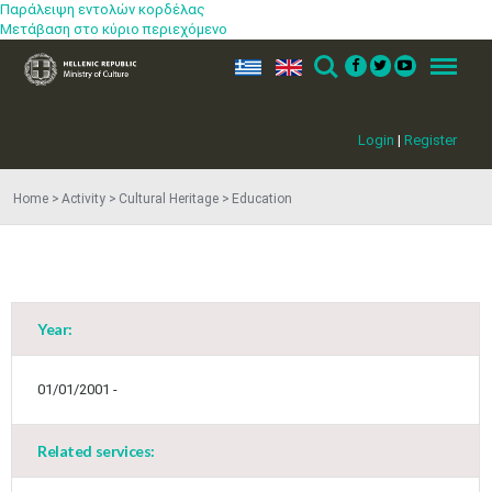
Παράλειψη εντολών κορδέλας
Μετάβαση στο κύριο περιεχόμενο
ελ
en
Search
Menu
Login
|
Register
Home
Activity
Cultural Heritage
Education
Year:
01/01/2001 -
Related services: