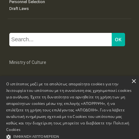
Personnel Selection
Draft Laws
Ministry of Culture
×
Mpoumpoulinas 20-22 Str, 106 82 Athens
Ο ιστότοπος μαζί με τα απολύτως απαραίτητα cookies για την
Tel: +30 2131322100, 2131322421
mail: grplk@culture.gr
λειτουργία του ιστότοπου με τη συναίνεση σας χρησιμοποιεί cookies
για ανάλυση. Έχετε τη δυνατότητα να αρνηθείτε τη χρήση των μη
απαραίτητων cookies μέσω της επιλογής «ΑΠΟΡΡΙΨΗ», ή να
επιλέξετε τη χρήση τους επιλέγοντας «ΑΠΟΔΟΧΗ». Για να λάβετε
αναλυτική ενημέρωση σχετικά με τα Cookies του ιστότοπου μας
καθώς και την διαχείριση τους μπορείτε να διαβάσετε την
Πολιτική
Copyrights © 1995-2026 Ministry of Culture
Website Information
Cookies
ΕΜΦΆΝΙΣΗ ΛΕΠΤΟΜΕΡΕΙΏΝ