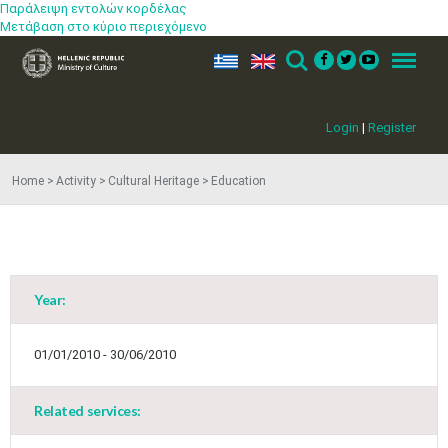
Παράλειψη εντολών κορδέλας
Μετάβαση στο κύριο περιεχόμενο
ελ
en
Search
Menu
Login
|
Register
Home
Activity
Cultural Heritage
Education
Year:
01/01/2010 - 30/06/2010
Related services:
Jun
1
2
3
4
5
6
•
•
•
•
•
•