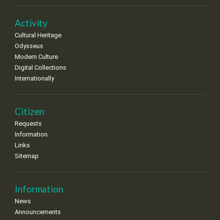
22
23
24
25
26
27
28
•
•
•
•
•
•
•
Activity
Cultural Heritage
29
30
Odysseus
•
•
Modern Culture
Digital Collections
Internationally
Citizen
Requests
Information
Links
Sitemap
Information
News
Announcements