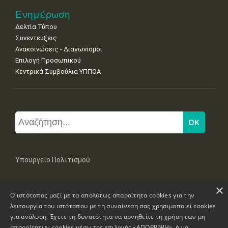
Ενημέρωση
Δελτία Τύπου
Συνεντεύξεις
Ανακοινώσεις - Διαγωνισμοί
Επιλογή Προσωπικού
Κεντρικά Συμβούλια ΥΠΠΟΑ
Υπουργείο Πολιτισμού
×
Μπουμπουλίνας 20-22, 106 82 Αθήνα
Ο ιστότοπος μαζί με τα απολύτως απαραίτητα cookies για την
Τηλ: +30 2131322100, 2131322421
mail: grplk@culture.gr
λειτουργία του ιστότοπου με τη συναίνεση σας χρησιμοποιεί cookies
για ανάλυση. Έχετε τη δυνατότητα να αρνηθείτε τη χρήση των μη
απαραίτητων cookies μέσω της επιλογής «ΑΠΟΡΡΙΨΗ», ή να