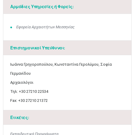
Αρμόδιες Υπηρεσίες ή Φορείς:
Εφορεία Αρχαιοτήτων Μεσσηνίας
Επιστημονικοί Υπεύθυνοι:
Ιωάννα Γρηγοροπούλου, Κωνσταντίνα Γερολύμου, Σοφία
Γερμανίδου
Αρχαιολόγοι
Μαϊ
1
2
•
•
Τηλ: +30 27210 22534
Fax: +30 27210 21372
3
4
5
6
7
8
9
•
•
•
•
•
•
•
Ετικέτες:
10
11
12
13
14
15
16
•
•
•
•
•
•
•
Εκπαιδευτικά Προγράμματα