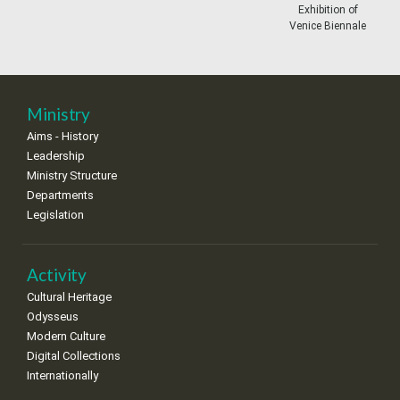
11
12
13
14
15
16
17
Exhibition of
•
•
•
•
•
•
•
Venice Biennale
18
19
20
21
22
23
24
•
•
•
•
•
•
•
25
26
27
28
29
30
31
Ministry
•
•
•
•
•
•
•
Aims - History
Leadership
Ministry Structure
Departments
Legislation
Activity
Cultural Heritage
Odysseus
Modern Culture
Digital Collections
Internationally