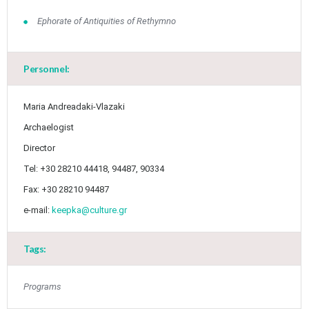
May
1
2
•
•
Ephorate of Antiquities of Rethymno
3
4
5
6
7
8
9
•
•
•
•
•
•
•
Personnel:
10
11
12
13
14
15
16
•
•
•
•
•
•
•
Maria Andreadaki-Vlazaki
17
18
19
20
21
22
23
Archaelogist
•
•
•
•
•
•
•
•
•
•
Director
24
25
26
27
28
29
30
•
•
•
•
•
•
•
Tel: +30 28210 44418, 94487, 90334
Fax: +30 28210 94487
31
Jun
1
2
3
4
5
6
•
•
•
•
•
•
•
e-mail:
keepka@culture.gr
7
8
9
10
11
12
13
•
•
•
•
•
•
•
Tags:
14
15
16
17
18
19
20
•
•
•
•
•
•
•
Programs