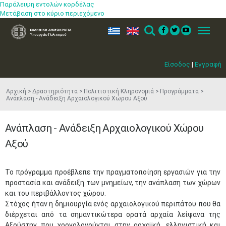
Παράλειψη εντολών κορδέλας
Μετάβαση στο κύριο περιεχόμενο
ελ
en
Search
Menu
Είσοδος
|
Εγγραφή
Αρχική
Δραστηριότητα
Πολιτιστική Κληρονομιά
Προγράμματα
Ανάπλαση - Ανάδειξη Αρχαιολογικού Χώρου Αξού
Ανάπλαση - Ανάδειξη Αρχαιολογικού Χώρου
Αξού
​​​​Το πρόγραμμα προέβλεπε την πραγματοποίηση εργασιών για την
προστασία και ανάδειξη των μνημείων, την ανάπλαση των χώρων
και του περιβάλλοντος χώρου.
Στόχος ήταν η δημιουργία ενός αρχαιολογικού περιπάτου που θα
διέρχεται από τα σημαντικώτερα ορατά αρχαία λείψανα της
Αξούστην που χρονολογούνται στην αρχαϊκή, ελληνιστική και