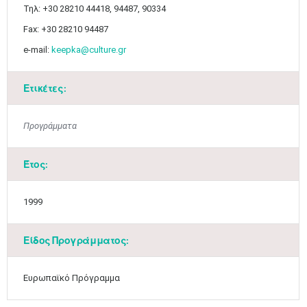
Τηλ: +30 28210 44418, 94487, 90334
Fax: +30 28210 94487
e-mail:
keepka@culture.gr
Ετικέτες:
Προγράμματα
Ιουν
1
2
3
4
5
6
•
•
•
•
•
•
Έτος:
7
8
9
10
11
12
13
•
•
•
•
•
•
•
1999
14
15
16
17
18
19
20
•
•
•
•
•
•
•
Είδος Προγράμματος:
21
22
23
24
25
26
27
•
•
•
•
•
•
•
Ευρωπαϊκό Πρόγραμμα
28
29
30
Ιουλ
1
2
3
4