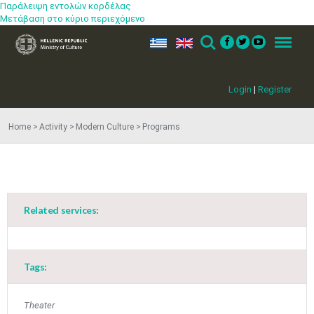
Παράλειψη εντολών κορδέλας
Μετάβαση στο κύριο περιεχόμενο
ελ
en
Search
Menu
Login
|
Register
Home
Activity
Modern Culture
Programs
Related services:
Jun
1
2
3
4
5
6
•
•
•
•
•
•
Tags:
7
8
9
10
11
12
13
•
•
•
•
•
•
•
Theater