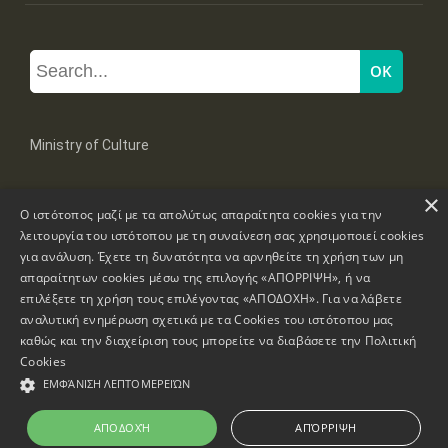
Ministry of Culture
×
Mpoumpoulinas 20-22 Str, 106 82 Athens
Ο ιστότοπος μαζί με τα απολύτως απαραίτητα cookies για την
Tel: +30 2131322100, 2131322421
mail: grplk@culture.gr
λειτουργία του ιστότοπου με τη συναίνεση σας χρησιμοποιεί cookies
για ανάλυση. Έχετε τη δυνατότητα να αρνηθείτε τη χρήση των μη
απαραίτητων cookies μέσω της επιλογής «ΑΠΟΡΡΙΨΗ», ή να
επιλέξετε τη χρήση τους επιλέγοντας «ΑΠΟΔΟΧΗ». Για να λάβετε
αναλυτική ενημέρωση σχετικά με τα Cookies του ιστότοπου μας
καθώς και την διαχείριση τους μπορείτε να διαβάσετε την
Πολιτική
Copyrights © 1995-2026 Ministry of Culture
Website Information
Cookies
ΕΜΦΆΝΙΣΗ ΛΕΠΤΟΜΕΡΕΙΏΝ
Accessibility Declaration
ΑΠΟΔΟΧΉ
ΑΠΌΡΡΙΨΗ