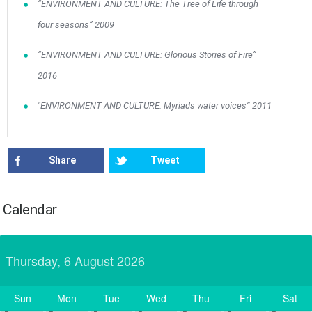
“ENVIRONMENT AND CULTURE: The Tree of Life through
31
Jun
1
2
3
4
5
6
four seasons” 2009
•
•
•
•
•
•
•
“ENVIRONMENT AND CULTURE: Glorious Stories of Fire”
7
8
9
10
11
12
13
•
•
•
•
•
•
•
2016
14
15
16
17
18
19
20
"ENVIRONMENT AND CULTURE: Myriads water voices” 2011
•
•
•
•
•
•
•
21
22
23
24
25
26
27
•
•
•
•
•
•
•
Share
Tweet
28
29
30
Jul
1
2
3
4
•
•
•
•
•
•
•
Calendar
5
6
7
8
9
10
11
•
•
•
•
•
•
•
Thursday, 6 August 2026
12
13
14
15
16
17
18
•
•
•
•
•
•
•
Sun
Mon
Tue
Wed
Thu
Fri
Sat
19
20
21
22
23
24
25
Today
•
•
•
•
•
•
•