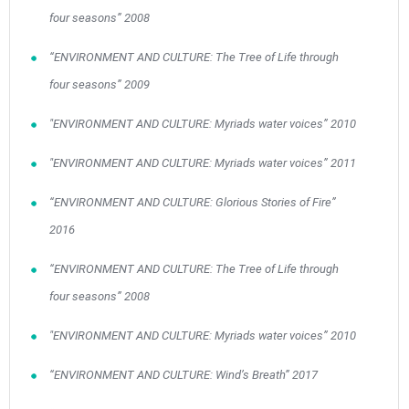
four seasons” 2008
“ENVIRONMENT AND CULTURE: The Tree of Life through
four seasons” 2009
"ENVIRONMENT AND CULTURE: Myriads water voices” 2010
"ENVIRONMENT AND CULTURE: Myriads water voices” 2011
May
1
2
•
•
“ENVIRONMENT AND CULTURE: Glorious Stories of Fire”
2016
3
4
5
6
7
8
9
•
•
•
•
•
•
•
“ENVIRONMENT AND CULTURE: The Tree of Life through
10
11
12
13
14
15
16
four seasons” 2008
•
•
•
•
•
•
•
"ENVIRONMENT AND CULTURE: Myriads water voices” 2010
17
18
19
20
21
22
23
•
•
•
•
•
•
•
•
•
•
“ENVIRONMENT AND CULTURE: Wind’s Breath” 2017
24
25
26
27
28
29
30
•
•
•
•
•
•
•