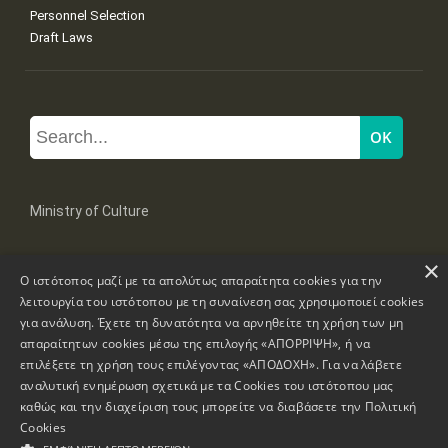
Personnel Selection
Draft Laws
Ministry of Culture
×
Mpoumpoulinas 20-22 Str, 106 82 Athens
Ο ιστότοπος μαζί με τα απολύτως απαραίτητα cookies για την
Tel: +30 2131322100, 2131322421
mail: grplk@culture.gr
λειτουργία του ιστότοπου με τη συναίνεση σας χρησιμοποιεί cookies
για ανάλυση. Έχετε τη δυνατότητα να αρνηθείτε τη χρήση των μη
απαραίτητων cookies μέσω της επιλογής «ΑΠΟΡΡΙΨΗ», ή να
επιλέξετε τη χρήση τους επιλέγοντας «ΑΠΟΔΟΧΗ». Για να λάβετε
αναλυτική ενημέρωση σχετικά με τα Cookies του ιστότοπου μας
καθώς και την διαχείριση τους μπορείτε να διαβάσετε την
Πολιτική
Copyrights © 1995-2026 Ministry of Culture
Website Information
Cookies