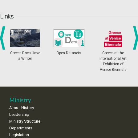
20
21
22
23
24
25
26
•
•
•
•
•
•
•
Links
27
28
29
30
Oct
1
2
3
•
•
•
•
•
•
•
4
5
6
7
8
9
10
•
•
•
•
•
•
•
prev
ne
Greece Does Have
Open Datasets
Greece at the
a Winter
International Art
11
12
13
14
15
16
17
Exhibition of
•
•
•
•
•
•
•
Venice Biennale
18
19
20
21
22
23
24
•
•
•
•
•
•
•
25
26
27
28
29
30
31
Ministry
•
•
•
•
•
•
•
Aims - History
Leadership
Ministry Structure
Departments
Legislation