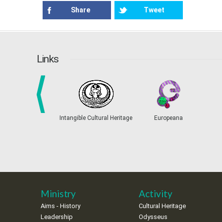
Share
Tweet
Links
prev
Intangible Cultural Heritage
Europeana
Ministry
Activity
Aims - History
Cultural Heritage
Leadership
Odysseus