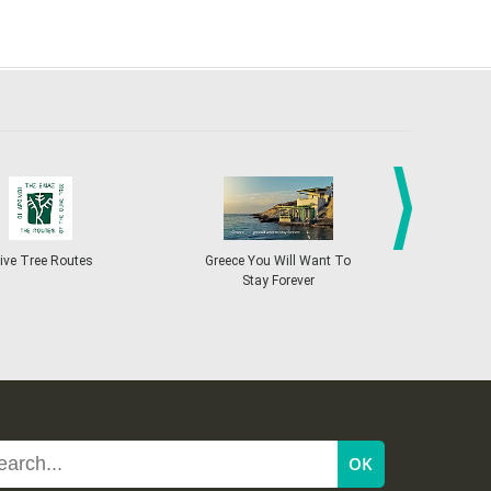
27
28
29
30
Oct
1
2
3
•
•
•
•
•
•
•
4
5
6
7
8
9
10
•
•
•
•
•
•
•
11
12
13
14
15
16
17
•
•
•
•
•
•
•
18
19
20
21
22
23
24
•
•
•
•
•
•
•
next
ive Tree Routes
Greece You Will Want To
Greekend
25
26
27
28
29
30
31
Stay Forever
•
•
•
•
•
•
•