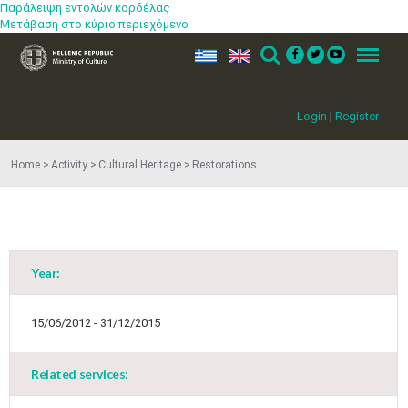
Παράλειψη εντολών κορδέλας
Μετάβαση στο κύριο περιεχόμενο
ελ
en
Search
Menu
Login
|
Register
Home
Activity
Cultural Heritage
Restorations
Year:
15/06/2012 - 31/12/2015
May
1
2
•
•
Related services:
3
4
5
6
7
8
9