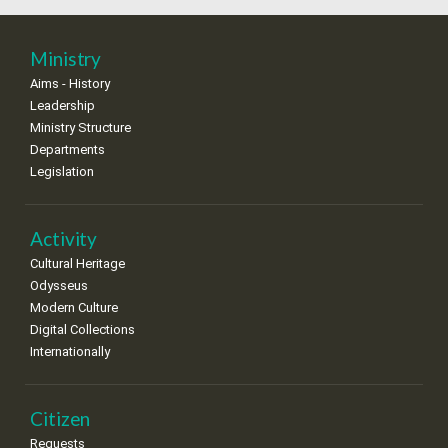
•
•
•
•
•
•
•
25
26
27
28
29
30
31
Ministry
•
•
•
•
•
•
•
Aims - History
Leadership
Ministry Structure
Departments
Legislation
Activity
Cultural Heritage
Odysseus
Modern Culture
Digital Collections
Internationally
Citizen
Requests