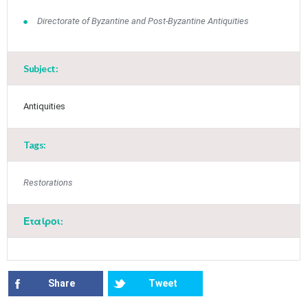
•
•
•
•
•
•
•
Directorate of Byzantine and Post-Byzantine Antiquities
10
11
12
13
14
15
16
•
•
•
•
•
•
•
Subject:
17
18
19
20
21
22
23
•
•
•
•
•
•
•
•
•
•
Antiquities
24
25
26
27
28
29
30
•
•
•
•
•
•
•
Tags:
31
Jun
1
2
3
4
5
6
•
•
•
•
•
•
•
Restorations
7
8
9
10
11
12
13
•
•
•
•
•
•
•
Εταίροι:
14
15
16
17
18
19
20
•
•
•
•
•
•
•
21
22
23
24
25
26
27
•
•
•
•
•
•
•
Share
Tweet
28
29
30
Jul
1
2
3
4