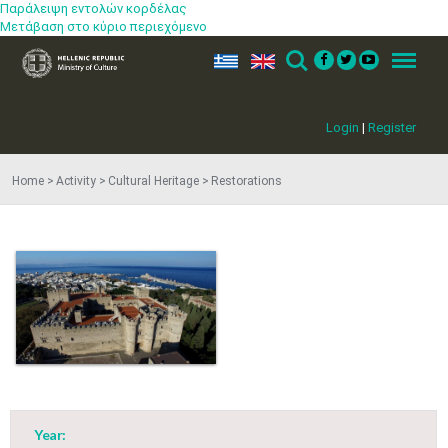
Παράλειψη εντολών κορδέλας
Μετάβαση στο κύριο περιεχόμενο
ελ
en
Search
Menu
Login
|
Register
Home
Activity
Cultural Heritage
Restorations
Year: