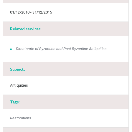
01/12/2010 - 31/12/2015
Related services:
Directorate of Byzantine and Post-Byzantine Antiquities
Subject:
Antiquities
Jun
1
2
3
4
5
6
•
•
•
•
•
•
Tags:
7
8
9
10
11
12
13
•
•
•
•
•
•
•
Restorations
14
15
16
17
18
19
20
•
•
•
•
•
•
•