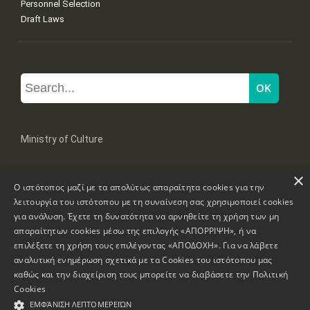
Personnel Selection
Draft Laws
Ministry of Culture
×
Mpoumpoulinas 20-22 Str, 106 82 Athens
Ο ιστότοπος μαζί με τα απολύτως απαραίτητα cookies για την
Tel: +30 2131322100, 2131322421
mail: grplk@culture.gr
λειτουργία του ιστότοπου με τη συναίνεση σας χρησιμοποιεί cookies
για ανάλυση. Έχετε τη δυνατότητα να αρνηθείτε τη χρήση των μη
απαραίτητων cookies μέσω της επιλογής «ΑΠΟΡΡΙΨΗ», ή να
επιλέξετε τη χρήση τους επιλέγοντας «ΑΠΟΔΟΧΗ». Για να λάβετε
αναλυτική ενημέρωση σχετικά με τα Cookies του ιστότοπου μας
καθώς και την διαχείριση τους μπορείτε να διαβάσετε την
Πολιτική
Copyrights © 1995-2026 Ministry of Culture
Website Information
Cookies
ΕΜΦΆΝΙΣΗ ΛΕΠΤΟΜΕΡΕΙΏΝ