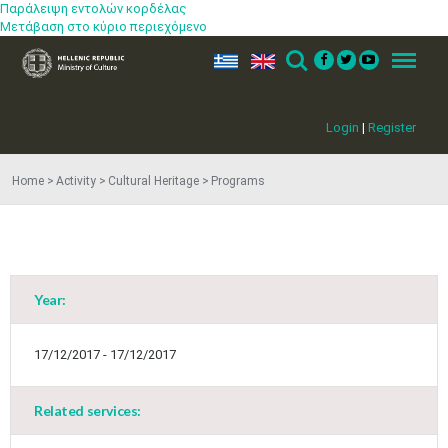
Παράλειψη εντολών κορδέλας
Μετάβαση στο κύριο περιεχόμενο
ελ
en
Search
Menu
Login
|
Register
Home
Activity
Cultural Heritage
Programs
May
1
2
•
•
3
4
5
6
7
8
9
•
•
•
•
•
•
•
Year:
10
11
12
13
14
15
16
•
•
•
•
•
•
•
17/12/2017 - 17/12/2017
17
18
19
20
21
22
23
•
•
•
•
•
•
•
•
•
•
Related services:
24
25
26
27
28
29
30
•
•
•
•
•
•
•