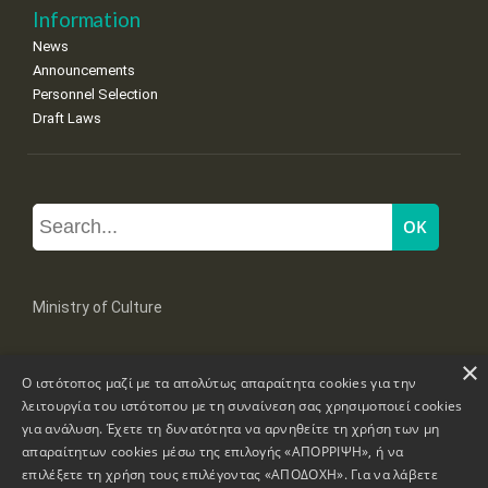
Information
News
Announcements
Personnel Selection
Draft Laws
Ministry of Culture
×
Mpoumpoulinas 20-22 Str, 106 82 Athens
Ο ιστότοπος μαζί με τα απολύτως απαραίτητα cookies για την
Tel: +30 2131322100, 2131322421
mail: grplk@culture.gr
λειτουργία του ιστότοπου με τη συναίνεση σας χρησιμοποιεί cookies
για ανάλυση. Έχετε τη δυνατότητα να αρνηθείτε τη χρήση των μη
απαραίτητων cookies μέσω της επιλογής «ΑΠΟΡΡΙΨΗ», ή να
επιλέξετε τη χρήση τους επιλέγοντας «ΑΠΟΔΟΧΗ». Για να λάβετε