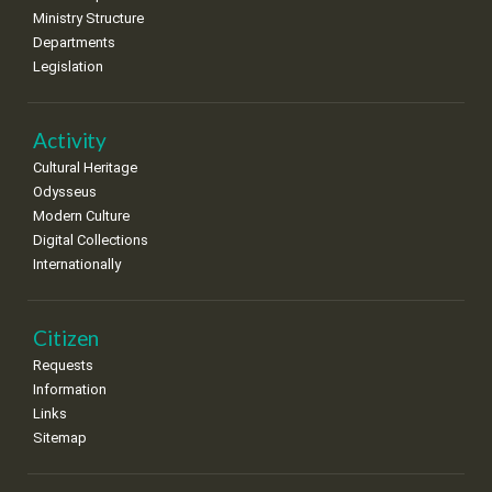
•
•
•
•
•
•
•
Ministry Structure
Departments
15
16
17
18
19
20
21
Legislation
•
•
•
•
•
•
•
22
23
24
25
26
27
28
•
•
•
•
•
•
•
Activity
Cultural Heritage
29
30
Odysseus
•
•
Modern Culture
Digital Collections
Internationally
Citizen
Requests
Information
Links
Sitemap