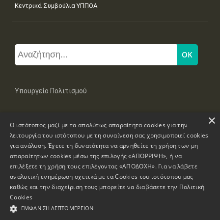
Κεντρικά Συμβούλια ΥΠΠΟΑ
Υπουργείο Πολιτισμού
×
Μπουμπουλίνας 20-22, 106 82 Αθήνα
Ο ιστότοπος μαζί με τα απολύτως απαραίτητα cookies για την
Τηλ: +30 2131322100, 2131322421
mail: grplk@culture.gr
λειτουργία του ιστότοπου με τη συναίνεση σας χρησιμοποιεί cookies
για ανάλυση. Έχετε τη δυνατότητα να αρνηθείτε τη χρήση των μη
απαραίτητων cookies μέσω της επιλογής «ΑΠΟΡΡΙΨΗ», ή να
επιλέξετε τη χρήση τους επιλέγοντας «ΑΠΟΔΟΧΗ». Για να λάβετε
αναλυτική ενημέρωση σχετικά με τα Cookies του ιστότοπου μας
καθώς και την διαχείριση τους μπορείτε να διαβάσετε την
Πολιτική
Πνευματικά Δικαιώματα © 1995-2026 Υπουργείο Πολιτισμού
Cookies
ΕΜΦΆΝΙΣΗ ΛΕΠΤΟΜΕΡΕΙΏΝ
Πληροφορίες Ιστοσελίδας
Δήλωση Προσβασιμότητας