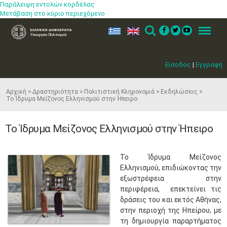
Παράλειψη εντολών κορδέλας
Μετάβαση στο κύριο περιεχόμενο
ελ
en
Search
Menu
Είσοδος
|
Εγγραφή
Αρχική
Δραστηριότητα
Πολιτιστική Κληρονομιά
Εκδηλώσεις
Το Ίδρυμα Μείζονος Ελληνισμού στην Ήπειρο
Το Ίδρυμα Μείζονος Ελληνισμού στην Ήπειρο
Το Ίδρυμα Μείζονος
Ελληνισμού, επιδιώκοντας την
εξωστρέφεια στην
περιφέρεια, επεκτείνει τις
δράσεις του και εκτός Αθήνας,
στην περιοχή της Ηπείρου, με
τη δημιουργία παραρτήματος