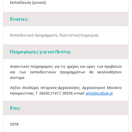
Εκπαίδευση (γενικά)
Ετικέτες:
Εκπαιδευτικά Προγράμματα
,
Πολιτιστική διαχείριση
Μαϊ
1
2
•
•
Πληροφορίες για τον Πολίτη:
3
4
5
6
7
8
9
•
•
•
•
•
•
•
Αναλυτικές πληροφορίες για τις ημέρες και ώρες των προβολών
και των εκπαιδευτικών προγραμμάτων θα ακολουθήσουν
σύντομα
.
10
11
12
13
14
15
16
•
•
•
•
•
•
•
Λάζου Θεοδώρα, Ιστορικός-Αρχαιολόγος, Αρχαιολογικό Μουσείο
Ηγουμενίτσας, Τ. 26650.21417, 28539,
e
-
mail
:
amig
@
culture
.
gr
17
18
19
20
21
22
23
•
•
•
•
•
•
•
•
•
•
•
•
•
Έτος:
24
25
26
27
28
29
30
•
•
•
•
•
•
•
2018
31
Ιουν
1
2
3
4
5
6