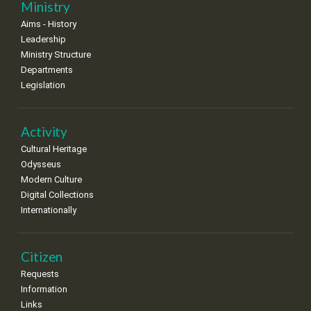
Nov
1
2
3
4
5
6
7
Ministry
•
•
•
•
•
•
•
Aims - History
8
9
10
11
12
13
14
Leadership
•
•
•
•
•
•
•
Ministry Structure
Departments
15
16
17
18
19
20
21
Legislation
•
•
•
•
•
•
•
22
23
24
25
26
27
28
•
•
•
•
•
•
•
Activity
Cultural Heritage
29
30
Odysseus
•
•
Modern Culture
Digital Collections
Internationally
Citizen
Requests
Information
Links