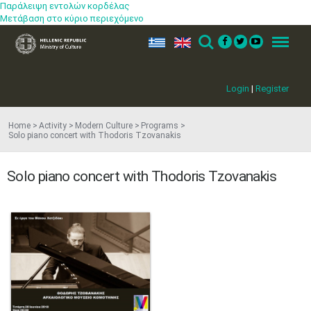
Παράλειψη εντολών κορδέλας
Μετάβαση στο κύριο περιεχόμενο
ελ
en
Search
Menu
Login
|
Register
Home
Activity
Modern Culture
Programs
Solo piano concert with Thodoris Tzovanakis
Solo piano concert with Thodoris Tzovanakis