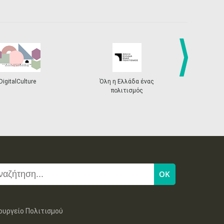
next
DigitalCulture
Όλη η Ελλάδα ένας
Πρόγραμμα Δι
πολιτισμός
ουργείο Πολιτισμού