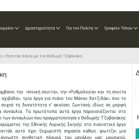
ουργείο
Δραστηριότητα
Για τον Πολίτη
Γραφείο Τύπου
ις
Ρεσιτάλ πιάνου με τον Θοδωρή Τζοβανάκη
Δ
άκη
λαμβάνει την «Ιονική σουίτα», την «Ρυθμολογία» και τη σουίτα
ή αχιβάδα», τρία έργα για πιάνο του Μάνου Χατζιδάκι που το
ι συχνά τη δυνατότητα ν' ακούσει ζωντανά, ιδίως σε μορφή
α συναυλία. Τα πρωτότυπα αυτά έργα παρουσιάζονται στο
ο των συναυλιών που πραγματοποίησε ο Θοδωρής Τζοβανάκης
ιερώματος της Εθνικής Λυρικής Σκηνής στο πιανιστικό έργο
εσιτάλ αυτό έχει ξεχωριστή σημασία καθώς φωτίζει μια
ά άγνωστη συνθετική πλευρά του μεγάλου μας μουσικού,