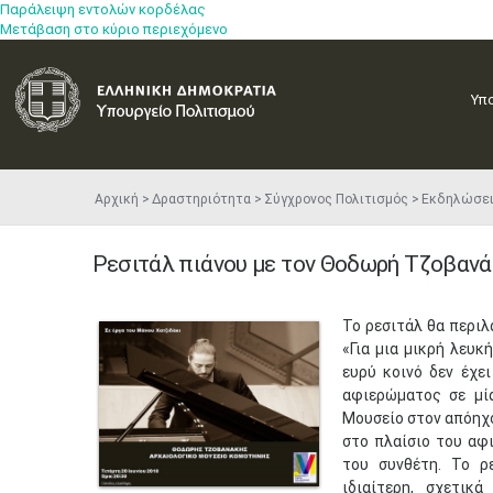
Παράλειψη εντολών κορδέλας
Μετάβαση στο κύριο περιεχόμενο
Υπ
Αρχική
Δραστηριότητα
Σύγχρονος Πολιτισμός
Εκδηλώσε
Ρεσιτάλ πιάνου με τον Θοδωρή Τζοβαν
​Το ρεσιτάλ θα περι
«Για μια μικρή λευκ
ευρύ κοινό δεν έχε
αφιερώματος σε μί
Μουσείο στον απόηχ
στο πλαίσιο του αφ
του συνθέτη. Το ρ
ιδιαίτερη, σχετικ