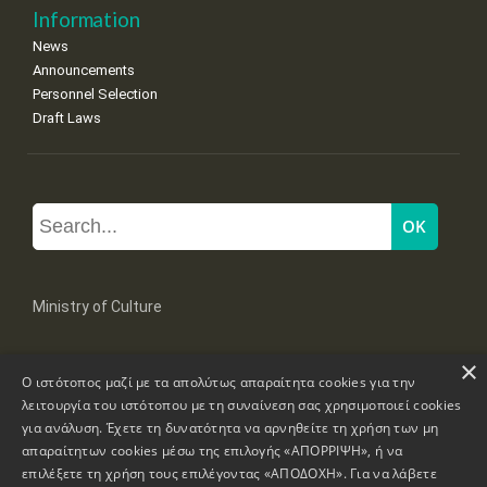
Information
News
Announcements
Personnel Selection
Draft Laws
Ministry of Culture
×
Mpoumpoulinas 20-22 Str, 106 82 Athens
Ο ιστότοπος μαζί με τα απολύτως απαραίτητα cookies για την
Tel: +30 2131322100, 2131322421
mail: grplk@culture.gr
λειτουργία του ιστότοπου με τη συναίνεση σας χρησιμοποιεί cookies
για ανάλυση. Έχετε τη δυνατότητα να αρνηθείτε τη χρήση των μη
απαραίτητων cookies μέσω της επιλογής «ΑΠΟΡΡΙΨΗ», ή να
επιλέξετε τη χρήση τους επιλέγοντας «ΑΠΟΔΟΧΗ». Για να λάβετε