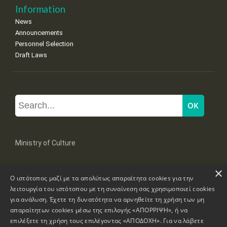
Information
News
Announcements
Personnel Selection
Draft Laws
Ministry of Culture
×
Mpoumpoulinas 20-22 Str, 106 82 Athens
Ο ιστότοπος μαζί με τα απολύτως απαραίτητα cookies για την
Tel: +30 2131322100, 2131322421
mail: grplk@culture.gr
λειτουργία του ιστότοπου με τη συναίνεση σας χρησιμοποιεί cookies
για ανάλυση. Έχετε τη δυνατότητα να αρνηθείτε τη χρήση των μη
απαραίτητων cookies μέσω της επιλογής «ΑΠΟΡΡΙΨΗ», ή να
επιλέξετε τη χρήση τους επιλέγοντας «ΑΠΟΔΟΧΗ». Για να λάβετε