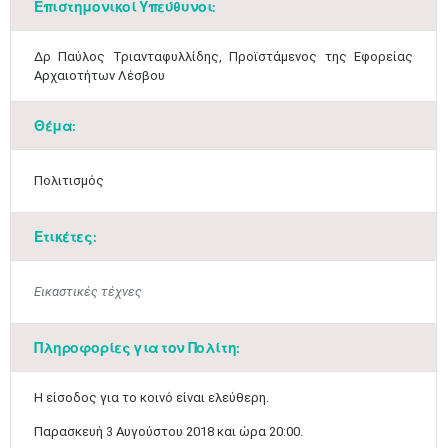
Επιστημονικοί Υπεύθυνοι:
​Δρ Παύλος Τριανταφυλλίδης, Προϊστάμενος της Εφορείας
Αρχαιοτήτων Λέσβου​
Θέμα:
Πολιτισμός
Ετικέτες:
Εικαστικές τέχνες
Μαϊ
1
2
•
•
Πληροφορίες για τον Πολίτη:
3
4
5
6
7
8
9
•
•
•
•
•
•
•
​Η είσοδος για το κοινό είναι ελεύθερη.
10
11
12
13
14
15
16
•
•
•
•
•
•
•
Παρασκευή 3 Αυγούστου 2018 και ώρα 20:00.​