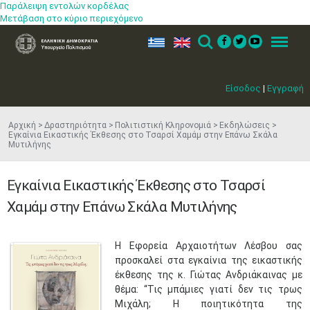
Παράλειψη εντολών κορδέλας
Μετάβαση στο κύριο περιεχόμενο
ελ
en
Search
Menu
Είσοδος
|
Εγγραφή
Αρχική
Δραστηριότητα
Πολιτιστική Κληρονομιά
Εκδηλώσεις
Εγκαίνια Εικαστικής Έκθεσης στο Τσαρσί Χαμάμ στην Επάνω Σκάλα
Μυτιλήνης
Εγκαίνια Εικαστικής Έκθεσης στο Τσαρσί
Χαμάμ στην Επάνω Σκάλα Μυτιλήνης
Η Εφορεία Αρχαιοτήτων Λέσβου σας
προσκαλεί στα εγκαίνια της εικαστικής
έκθεσης της κ. Γιώτας Ανδριάκαινας με
θέμα: “Τις μπάμιες γιατί δεν τις τρως
Μιχάλη; Η ποιητικότητα της