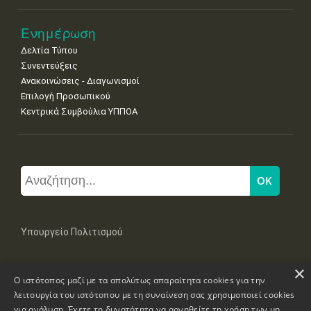
Ενημέρωση
Δελτία Τύπου
Συνεντεύξεις
Ανακοινώσεις - Διαγωνισμοί
Επιλογή Προσωπικού
Κεντρικά Συμβούλια ΥΠΠΟΑ
Υπουργείο Πολιτισμού
×
Μπουμπουλίνας 20-22, 106 82 Αθήνα
Ο ιστότοπος μαζί με τα απολύτως απαραίτητα cookies για την
Τηλ: +30 2131322100, 2131322421
mail: grplk@culture.gr
λειτουργία του ιστότοπου με τη συναίνεση σας χρησιμοποιεί cookies
για ανάλυση. Έχετε τη δυνατότητα να αρνηθείτε τη χρήση των μη