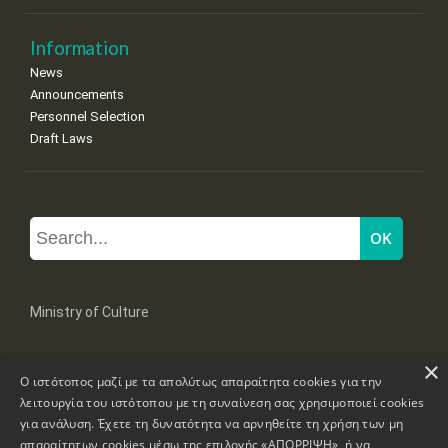
Information
News
Announcements
Personnel Selection
Draft Laws
Ministry of Culture
×
Mpoumpoulinas 20-22 Str, 106 82 Athens
Ο ιστότοπος μαζί με τα απολύτως απαραίτητα cookies για την
Tel: +30 2131322100, 2131322421
mail: grplk@culture.gr
λειτουργία του ιστότοπου με τη συναίνεση σας χρησιμοποιεί cookies
για ανάλυση. Έχετε τη δυνατότητα να αρνηθείτε τη χρήση των μη
απαραίτητων cookies μέσω της επιλογής «ΑΠΟΡΡΙΨΗ», ή να