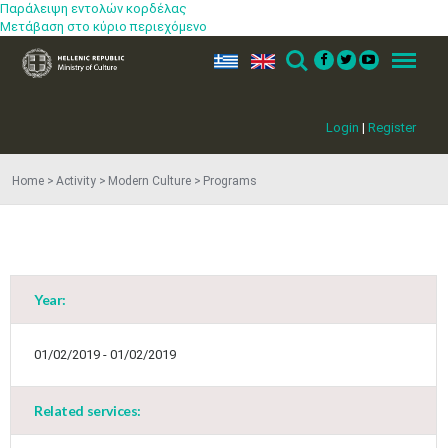
Παράλειψη εντολών κορδέλας
Μετάβαση στο κύριο περιεχόμενο
ελ
en
Search
Menu
Login
|
Register
Home
Activity
Modern Culture
Programs
Year:
May
1
2
•
•
01/02/2019 - 01/02/2019
3
4
5
6
7
8
9
•
•
•
•
•
•
•
Related services:
10
11
12
13
14
15
16
•
•
•
•
•
•
•