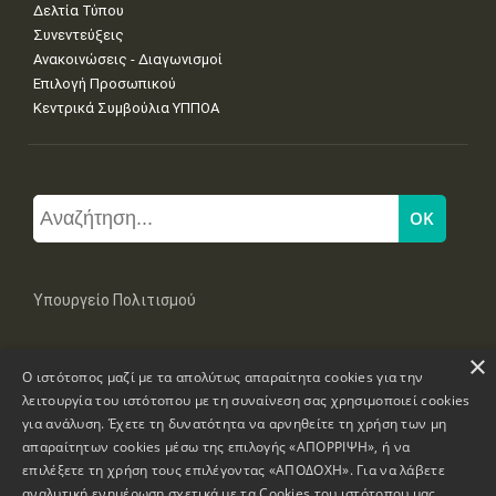
Δελτία Τύπου
Συνεντεύξεις
Ανακοινώσεις - Διαγωνισμοί
Επιλογή Προσωπικού
Κεντρικά Συμβούλια ΥΠΠΟΑ
Υπουργείο Πολιτισμού
×
Μπουμπουλίνας 20-22, 106 82 Αθήνα
Ο ιστότοπος μαζί με τα απολύτως απαραίτητα cookies για την
Τηλ: +30 2131322100, 2131322421
mail: grplk@culture.gr
λειτουργία του ιστότοπου με τη συναίνεση σας χρησιμοποιεί cookies
για ανάλυση. Έχετε τη δυνατότητα να αρνηθείτε τη χρήση των μη
απαραίτητων cookies μέσω της επιλογής «ΑΠΟΡΡΙΨΗ», ή να
επιλέξετε τη χρήση τους επιλέγοντας «ΑΠΟΔΟΧΗ». Για να λάβετε
αναλυτική ενημέρωση σχετικά με τα Cookies του ιστότοπου μας