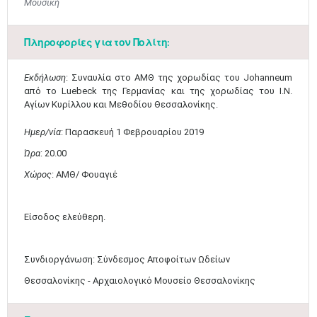
Μουσική
Πληροφορίες για τον Πολίτη:
Εκδήλωση
: ​Συναυλία στο ΑΜΘ της χορωδίας του Johanneum
από το Luebeck της Γερμανίας και της χορωδίας του Ι.Ν.
Αγίων Κυρίλλου και Μεθοδίου ​Θεσσαλονίκης.
Ημερ/νία
: Παρασκευή 1 Φεβρουαρίου 2019
Ώρα
: 20.00
Μαϊ
1
2
Χώρος
: ΑΜΘ/ Φουαγιέ
•
•
3
4
5
6
7
8
9
Είσοδος ελεύθερη.
•
•
•
•
•
•
•
10
11
12
13
14
15
16
•
•
•
•
•
•
•
Συνδιοργ​​άνωση: Σύνδεσµος Αποφοίτων Ωδείων
Θεσσαλονίκης - Αρχαιολογικό Μουσείο Θεσσαλονίκης
17
18
19
20
21
22
23
•
•
•
•
•
•
•
•
•
•
•
•
•