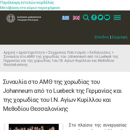
Παράλειψη εντολών κορδέλας
Μετάβαση στο κύριο περιεχόμενο
ελ
en
Search
Menu
Είσοδος
|
Εγγραφή
Αρχική
Δραστηριότητα
Σύγχρονος Πολιτισμός
Εκδηλώσεις
Συναυλία στο ΑΜΘ της χορωδίας του Johanneum από το Luebeck της
Γερμανίας και της χορωδίας του Ι.Ν. Αγίων Κυρίλλου και Μεθοδίου ​
Θεσσαλονίκης
Συναυλία στο ΑΜΘ της χορωδίας του
Johanneum από το Luebeck της Γερμανίας και
της χορωδίας του Ι.Ν. Αγίων Κυρίλλου και
Μεθοδίου ​Θεσσαλονίκης
Στο πλαίσιο της συνεργασίας