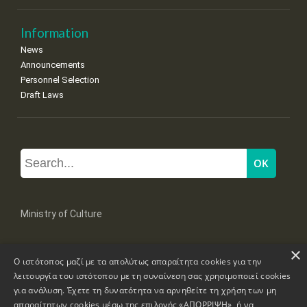
Information
News
Announcements
Personnel Selection
Draft Laws
Ministry of Culture
×
Mpoumpoulinas 20-22 Str, 106 82 Athens
Ο ιστότοπος μαζί με τα απολύτως απαραίτητα cookies για την
Tel: +30 2131322100, 2131322421
mail: grplk@culture.gr
λειτουργία του ιστότοπου με τη συναίνεση σας χρησιμοποιεί cookies
για ανάλυση. Έχετε τη δυνατότητα να αρνηθείτε τη χρήση των μη
απαραίτητων cookies μέσω της επιλογής «ΑΠΟΡΡΙΨΗ», ή να