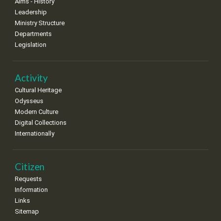
Aims - History
8
9
10
11
12
13
14
Leadership
•
•
•
•
•
•
•
Ministry Structure
Departments
15
16
17
18
19
20
21
Legislation
•
•
•
•
•
•
•
22
23
24
25
26
27
28
•
•
•
•
•
•
•
Activity
Cultural Heritage
29
30
Odysseus
•
•
Modern Culture
Digital Collections
Internationally
Citizen
Requests
Information
Links
Sitemap