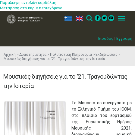
Παράλειψη εντολών κορδέλας
Μετάβαση στο κύριο περιεχόμενο
ελ
en
Search
Menu
Είσοδος
|
Εγγραφή
Αρχική
Δραστηριότητα
Πολιτιστική Κληρονομιά
Εκδηλώσεις
Μουσικές διηγήσεις για το ’21. Τραγουδώντας την Ιστορία
Μουσικές διηγήσεις για το ’21. Τραγουδώντας
την Ιστορία
​Το Μουσείο σε συνεργασία με
το Ελληνικό Τμήμα του ICOM,
στο πλαίσιο του εορτασμού
της Ευρωπαϊκής Ημέρας
Μουσικής 2021,
διοργανώνουν μουσική