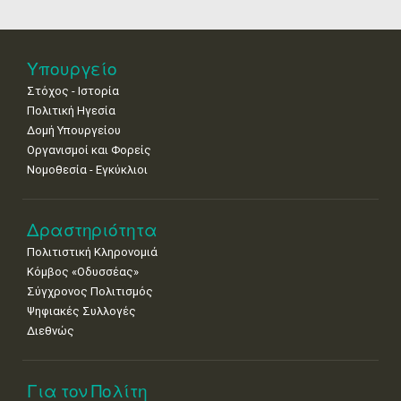
18
19
20
21
22
23
24
•
•
•
•
•
•
•
25
26
27
28
29
30
31
Υπουργείο
•
•
•
•
•
•
•
Στόχος - Ιστορία
Πολιτική Ηγεσία
Δομή Υπουργείου
Οργανισμοί και Φορείς
Νομοθεσία - Εγκύκλιοι
Δραστηριότητα
Πολιτιστική Κληρονομιά
Κόμβος «Οδυσσέας»
Σύγχρονος Πολιτισμός
Ψηφιακές Συλλογές
Διεθνώς
Για τον Πολίτη