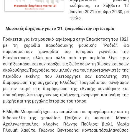
εκδήλωση, το Σάββατο 12
Ιουνίου 2021 και ώρα 20:30, με
τίτλο:
Μουσικές διηγήσεις για το ’21. Τραγουδώντας την Ιστορία
Πρόκειται για ένα μουσικό αφιέρωμα στην Επανάσταση του 1821
με τη χορωδία παραδοσιακής μουσικής "Ροδιά". Θα
παρουσιαστούν τραγούδια που ιστορούν γεγονότα της
Επανάστασης, αλλά και άλλα από την περίοδο λίγο πριν
αυτή ξεσπάσει και συνταράξει τις ζωές όσων τη βίωσαν και όσων
ακολούθησαν.Τραγούδια που μιλούν για τους πρωταγωνιστές της
περιόδου εκείνης που λειτούργησε σαν καταλύτης στη
διαμόρφωση της σύγχρονης Ελλάδας. Τραγούδιαπου συνέβαλαν
με τον καιρό στη διαμόρφωση της εθνικής συνείδησης και
που σήμερα λειτουργούν ως υπόμνηση, ανάμνηση και μνήμη της
μικρής και της μεγάλης Ιστορίας του τόπου.
Η Μάρθα Μαυροειδή έχει την επιμέλεια του προγράμματος και τη
διδασκαλία της χορωδίας. Παίζουν οι μουσικοί: Μάνος
Αχαλινωτόπουλος: κλαρίνο, Γιάννης Πούλιος: βιολί, Μαρία
Πλουμή: λαούτο, Γιώργος Βεντουρής: κοντραμπάσο,Μανούσος