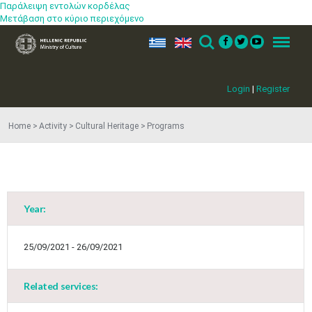
Παράλειψη εντολών κορδέλας
Μετάβαση στο κύριο περιεχόμενο
ελ
en
Search
Menu
Login
|
Register
Home
Activity
Cultural Heritage
Programs
Year:
May
1
2
•
•
25/09/2021 - 26/09/2021
3
4
5
6
7
8
9
•
•
•
•
•
•
•
Related services:
10
11
12
13
14
15
16
•
•
•
•
•
•
•