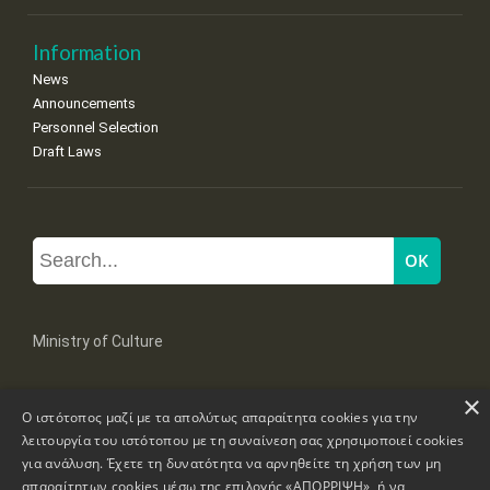
Information
News
Announcements
Personnel Selection
Draft Laws
Ministry of Culture
×
Mpoumpoulinas 20-22 Str, 106 82 Athens
Ο ιστότοπος μαζί με τα απολύτως απαραίτητα cookies για την
Tel: +30 2131322100, 2131322421
mail: grplk@culture.gr
λειτουργία του ιστότοπου με τη συναίνεση σας χρησιμοποιεί cookies
για ανάλυση. Έχετε τη δυνατότητα να αρνηθείτε τη χρήση των μη
απαραίτητων cookies μέσω της επιλογής «ΑΠΟΡΡΙΨΗ», ή να