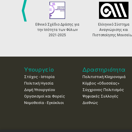
prev
έδιο Δράσης για
Ελληνικό Σύστημα
Ενταγμένα έργα στο 
τητα των Φύλων
Αναγνώρισης και
2021-2027
021-2025
Πιστοποίησης Μουσείων
Υπουργείο
Δραστηριότητα
Στόχος - Ιστορία
Πολιτιστική Κληρονομιά
Πολιτική Ηγεσία
Κόμβος «Οδυσσέας»
Δομή Υπουργείου
Σύγχρονος Πολιτισμός
Οργανισμοί και Φορείς
Ψηφιακές Συλλογές
Νομοθεσία - Εγκύκλιοι
Διεθνώς