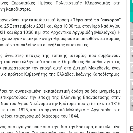
ινές Ευρωπαϊκές Ημέρες Πολιτιστικής Κληρονομιάς στη
ννη Καποδίστρια.
ιοργανώνει την εκπαιδευτική δράση
«Πέρα από το "σύνορον"
, 25 Σεπτεμβρίου 2021 και ώρα 10:30 π.μ. στον Ιερό Ναό Αγίου
21 και ώρα 10:30 π.μ. στο Αρχοντικό Αργυριάδη (Μαλιόγκα). Η
ρχαιολόγο και μικρό κυνήγι θησαυρού και απευθύνεται κυρίως
σικά να αποκλείονται οι ενήλικες επισκέπτες.
ές άγνωστες πτυχές της τοπικής ιστορίας που συμβαίνουν
 του νέου ελληνικού κράτους. Οι μαθητές θα μάθουν για τις
υ επικρατούσαν την εποχή αυτή στη Δυτική Μακεδονία, έναν
ου ο πρώτος Κυβερνήτης της Ελλάδος, Ιωάννης Καποδίστριας,
σει τη συγκεκριμένη εκπαιδευτική δράση σε δύο μνημεία με
υ επικρατούσαν την εποχή της Ελληνικής Επανάστασης στην
 Ναό του Αγίου Νικάνορα στην Εράτυρα, που χτίστηκε το 1816
ς του του 1825, και το αρχοντικό Μαλιόγκα – Αργυριάδη στη
ι φέρει τοιχογραφικό διάκοσμο του 1844.
ος από αγιογράφους από την ίδια την Εράτυρα, αποτελεί ένα
Ε