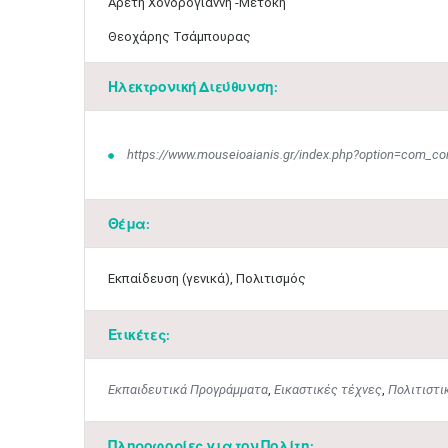
​Αρετή Χονδρογιάννη -Μετόκη
Θεοχάρης Τσάμπουρας
Ηλεκτρονική Διεύθυνση:
https://www.mouseioaianis.gr/index.php?option=com_con
Θέμα:
Εκπαίδευση (γενικά), Πολιτισμός
Ετικέτες:
Εκπαιδευτικά Προγράμματα
,
Εικαστικές τέχνες
,
Πολιτιστι
Πληροφορίες για τον Πολίτη: