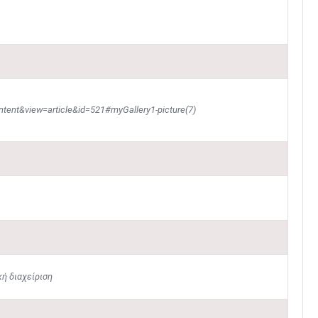
tent&view=article&id=521#myGallery1-picture(7)
κή διαχείριση