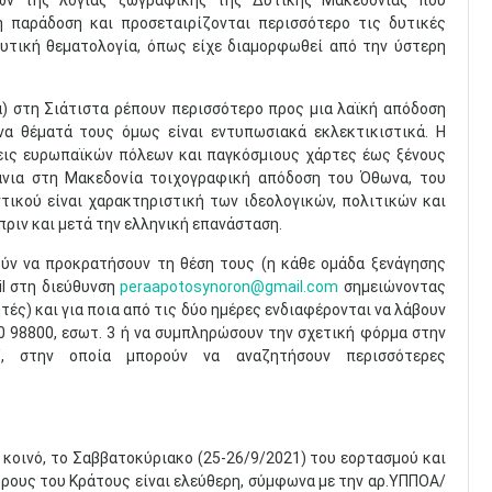
εων της λόγιας ζωγραφικής της Δυτικής Μακεδονίας που
 παράδοση και προσεταιρίζονται περισσότερο τις δυτικές
ευτική θεματολογία, όπως είχε διαμορφωθεί από την ύστερη
) στη Σιάτιστα ρέπουν περισσότερο προς μια λαϊκή απόδοση
να θέματά τους όμως είναι εντυπωσιακά εκλεκτικιστικά. Η
εις ευρωπαϊκών πόλεων και παγκόσμιους χάρτες έως ξένους
άνια στη Μακεδονία τοιχογραφική απόδοση του Όθωνα, του
ικού είναι χαρακτηριστική των ιδεολογικών, πολιτικών και
ριν και μετά την ελληνική επανάσταση.
ύν να προκρατήσουν τη θέση τους (η κάθε ομάδα ξενάγησης
il στη διεύθυνση
peraapotosynoron@gmail.com
σημειώνοντας
τές) και για ποια από τις δύο ημέρες ενδιαφέρονται να λάβουν
 98800, εσωτ. 3 ή να συμπληρώσουν την σχετική φόρμα στην
/
, στην οποία μπορούν να αναζητήσουν περισσότερες
 κοινό, το Σαββατοκύριακο (25-26/9/2021) του εορτασμού και
ώρους του Κράτους είναι ελεύθερη, σύμφωνα με την αρ.ΥΠΠΟΑ/