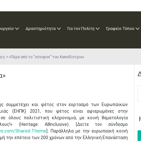
ουργείο
Δραστηριότητα
Για τον Πολίτη
Γραφείο Τύπου
εις
«Πέρα από το “σύνορον” του Καποδίστρια»
Δ
α»
ης συμμετέχει και φέτος στον εορτασμό των Ευρωπαϊκών
ομιάς (ΕΗΠΚ) 2021, που φέτος είναι αφιερωμένες στην
σε όλους πολιτιστική κληρονομιά, με κοινή θεματολογία
υς!» (Heritage: AllInclusive). [Δείτε τον σύνδεσμο
ays.com/Shared-Theme
]. Παράλληλα με την ευρωπαϊκή κοινή
ρμή την επέτειο των 200 χρόνων από την Ελληνική Επανάσταση