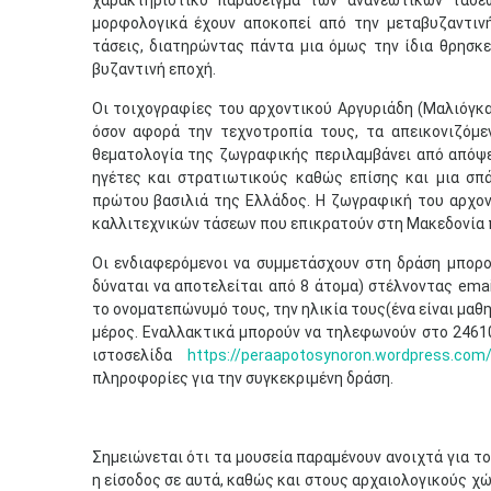
χαρακτηριστικό παράδειγμα των ανανεωτικών τάσ
μορφολογικά έχουν αποκοπεί από την μεταβυζαντινή
τάσεις, διατηρώντας πάντα μια όμως την ίδια θρησκ
βυζαντινή εποχή.
Οι τοιχογραφίες του αρχοντικού Αργυριάδη (Μαλιόγκα
όσον αφορά την τεχνοτροπία τους, τα απεικονιζόμε
θεματολογία της ζωγραφικής περιλαμβάνει από απόψ
ηγέτες και στρατιωτικούς καθώς επίσης και μια σπ
πρώτου βασιλιά της Ελλάδος. Η ζωγραφική του αρχοντ
καλλιτεχνικών τάσεων που επικρατούν στη Μακεδονία π
Οι ενδιαφερόμενοι να συμμετάσχουν στη δράση μπορο
δύναται να αποτελείται από 8 άτομα) στέλνοντας ema
το ονοματεπώνυμό τους, την ηλικία τους(ένα είναι μαθη
μέρος. Εναλλακτικά μπορούν να τηλεφωνούν στο 24610
ιστοσελίδα
https://peraapotosynoron.wordpress.com
πληροφορίες για την συγκεκριμένη δράση.
Σημειώνεται ότι τα μουσεία παραμένουν ανοιχτά για το
η είσοδος σε αυτά, καθώς και στους αρχαιολογικούς χ