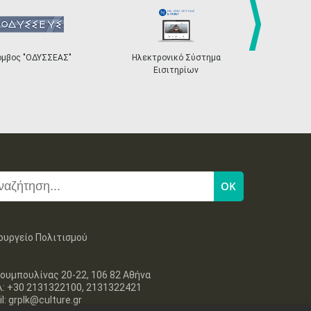
next
Ηλεκτρονικό Σύστημα
«Η Ευρώπη σου»
Η Ανασ
Εισιτηρίων
Ακρ
ουργείο Πολιτισμού
ουμπουλίνας 20-22, 106 82 Αθήνα
λ: +30 2131322100, 2131322421
l: grplk@culture.gr