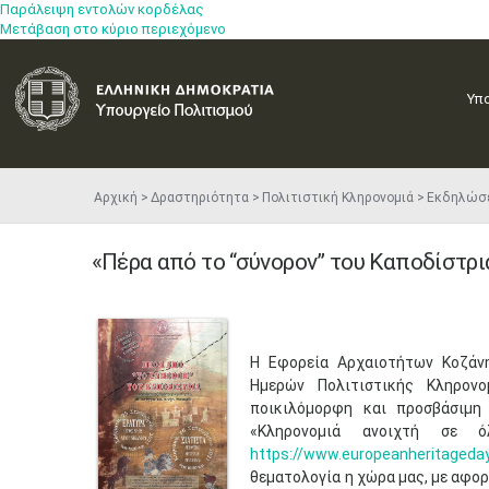
Παράλειψη εντολών κορδέλας
Μετάβαση στο κύριο περιεχόμενο
Υπ
Αρχική
Δραστηριότητα
Πολιτιστική Κληρονομιά
Εκδηλώσ
«Πέρα από το “σύνορον” του Καποδίστρι
Η Εφορεία Αρχαιοτήτων Κοζάν
Ημερών Πολιτιστικής Κληρον
ποικιλόμορφη και προσβάσιμη 
«Κληρονομιά ανοιχτή σε όλο
https://www.europeanheritaged
θεματολογία η χώρα μας, με αφο