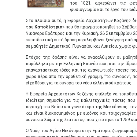
του 1821, αφιερώνει τις φετ
φυσιογνωμία και το έργο του Ιωά
Στο πλαίσιο αυτό, η Εφορεία Αρχαιοτήτων Κοζάνης δ
του Καποδίστρια»
που θα πραγματοποιηθεί το Σάββατο
Νικάνορα Εράτυρας και την Κυριακή, 26 Σεπτεμβρίου 20
εκπαιδευτική αυτή δράση περιλαμβάνει ξενάγηση από α
σε μαθητές Δημοτικού, Γυμνασίου και Λυκείου, χωρίς φυ
Στόχος της δράσης είναι να ανακαλύψουν οι μαθητ
παράλληλα με την Ελληνική Επανάσταση και την ίδρυση
επανασταστικές ιδέες και τις ανανεωτικές τάσεις πο
χώρο πέρα από την οροθετική γραμμή, "το σύνορον", π
είχε θέσει για τα σύνορα του νέου ελληνικού κράτους.
Η Εφορεία Αρχαιοτήτων Κοζάνης επέλεξε να τοποθετή
ιδιαίτερη σημασία για τις καλλιτεχνικές τάσεις πο
περιοχή του Βοΐου και γενικότερα της Μακεδονίας: τον
και είναι διακοσμημένος με εικόνες και τοιχογραφίε
συνοικία Χώρα της Σιάτιστας, που χτίστηκε το 1759 κα
Ο Ναός του Αγίου Νικάνορα στην Εράτυρα, ζωγραφισμέν