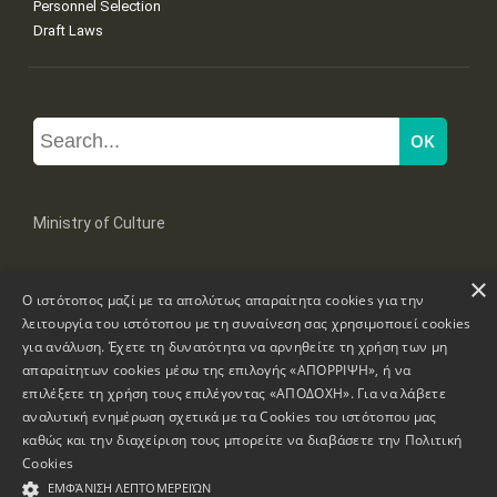
Personnel Selection
Draft Laws
Ministry of Culture
×
Mpoumpoulinas 20-22 Str, 106 82 Athens
Ο ιστότοπος μαζί με τα απολύτως απαραίτητα cookies για την
Tel: +30 2131322100, 2131322421
mail: grplk@culture.gr
λειτουργία του ιστότοπου με τη συναίνεση σας χρησιμοποιεί cookies
για ανάλυση. Έχετε τη δυνατότητα να αρνηθείτε τη χρήση των μη
απαραίτητων cookies μέσω της επιλογής «ΑΠΟΡΡΙΨΗ», ή να
επιλέξετε τη χρήση τους επιλέγοντας «ΑΠΟΔΟΧΗ». Για να λάβετε
αναλυτική ενημέρωση σχετικά με τα Cookies του ιστότοπου μας
καθώς και την διαχείριση τους μπορείτε να διαβάσετε την
Πολιτική
Copyrights © 1995-2026 Ministry of Culture
Website Information
Cookies
ΕΜΦΆΝΙΣΗ ΛΕΠΤΟΜΕΡΕΙΏΝ