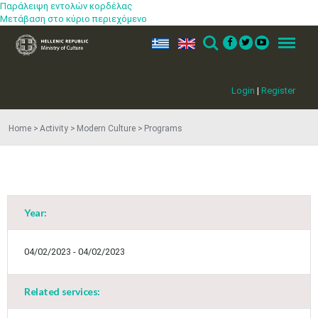
Παράλειψη εντολών κορδέλας
Μετάβαση στο κύριο περιεχόμενο
ελ
en
Search
Menu
Login
|
Register
Home
Activity
Modern Culture
Programs
Year:
04/02/2023 - 04/02/2023
Related services:
Jun
1
2
3
4
5
6
•
•
•
•
•
•