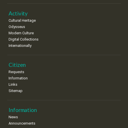
22
23
24
25
26
27
28
•
•
•
•
•
•
•
Activity
Cultural Heritage
29
30
Odysseus
•
•
Modern Culture
Digital Collections
Internationally
Citizen
Requests
Information
Links
Sitemap
Information
News
Announcements