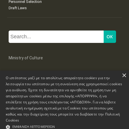
Personnel Selection
Draft Laws
Ministry of Culture
×
Mpoumpoulinas 20-22 Str, 106 82 Athens
Ο ιστότοπος μαζί με τα απολύτως απαραίτητα cookies για την
Tel: +30 2131322100, 2131322421
mail: grplk@culture.gr
λειτουργία του ιστότοπου με τη συναίνεση σας χρησιμοποιεί cookies
για ανάλυση. Έχετε τη δυνατότητα να αρνηθείτε τη χρήση των μη
απαραίτητων cookies μέσω της επιλογής «ΑΠΟΡΡΙΨΗ», ή να
επιλέξετε τη χρήση τους επιλέγοντας «ΑΠΟΔΟΧΗ». Για να λάβετε
αναλυτική ενημέρωση σχετικά με τα Cookies του ιστότοπου μας
καθώς και την διαχείριση τους μπορείτε να διαβάσετε την
Πολιτική
Copyrights © 1995-2026 Ministry of Culture
Website Information
Cookies
ΕΜΦΆΝΙΣΗ ΛΕΠΤΟΜΕΡΕΙΏΝ