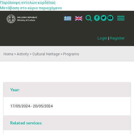
Παράλειψη εντολών κορδέλας
Μετάβαση στο κύριο περιεχόμενο
ελ
en
Search
Menu
Login
|
Register
Home
Activity
Cultural Heritage
Programs
May
1
2
•
•
3
4
5
6
7
8
9
•
•
•
•
•
•
•
Year:
10
11
12
13
14
15
16
•
•
•
•
•
•
•
17/05/2024 - 20/05/2024
17
18
19
20
21
22
23
•
•
•
•
•
•
•
•
•
•
Related services:
24
25
26
27
28
29
30
•
•
•
•
•
•
•