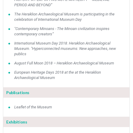
PERIOD AND BEYOND”
The Heraklion Archaeological Museum is participating in the
celebration of International Museum Day
"Contemporary Minoans - The Minoan civilization inspires
contemporary creators”
International Museum Day 2018. Heraklion Archaeological
Museum. "Hyperconnected museums: New approaches, new
publics
August Full Moon 2018 – Heraklion Archaeological Museum
European Heritage Days 2018 at the at the Heraklion
May
1
2
Archaeological Museum
•
•
Publications
3
4
5
6
7
8
9
•
•
•
•
•
•
•
Leaflet of the Museum
10
11
12
13
14
15
16
•
•
•
•
•
•
•
Exhibitions
17
18
19
20
21
22
23
•
•
•
•
•
•
•
•
•
•