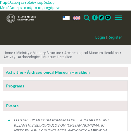
Παράλειψη εντολών κορδέλας
Μετάβαση στο κύριο περιεχόμενο
ελ
en
Search
Menu
Login
|
Register
Home
Ministry
Ministry Structure
Αrchaeological Museum Heraklion
Activity - Αrchaeological Museum Heraklion
Activities - Αrchaeological Museum Heraklion
Programs
Events
​LECTURE BY MUSEUM NUMISMATIST – ARCHAEOLOGIST
KLEANTHIS SIDIROPOULOS ON “CRETAN NUMISMATIC
HISTORY. A PLAY IN TWO ACTS: ANTIQUITY – MEDIEVAL