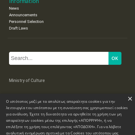
Information
News
Announcements
Personnel Selection
Draft Laws
Ministry of Culture
×
Mpoumpoulinas 20-22 Str, 106 82 Athens
Ο ιστότοπος μαζί με τα απολύτως απαραίτητα cookies για την
Tel: +30 2131322100, 2131322421
λειτουργία του ιστότοπου με τη συναίνεση σας χρησιμοποιεί cookies
mail: grplk@culture.gr
για ανάλυση. Έχετε τη δυνατότητα να αρνηθείτε τη χρήση των μη
απαραίτητων cookies μέσω της επιλογής «ΑΠΟΡΡΙΨΗ», ή να
επιλέξετε τη χρήση τους επιλέγοντας «ΑΠΟΔΟΧΗ». Για να λάβετε
αναλυτική ενημέρωση σχετικά με τα Cookies του ιστότοπου μας