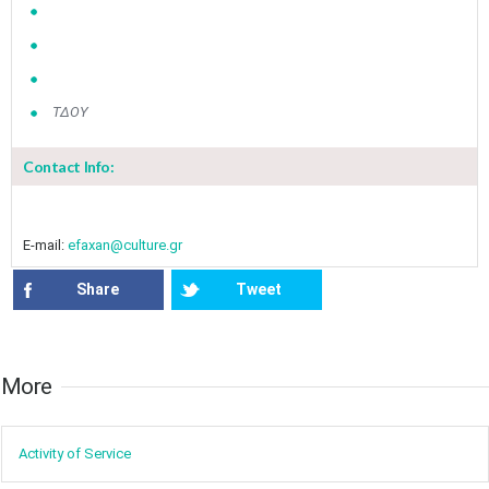
ΤΔΟΥ
Contact Info:
E-mail:
efaxan@culture.gr
Share
Tweet
May
1
2
•
•
More​​
3
4
5
6
7
8
9
•
•
•
•
•
•
•
Activity of ​Service
10
11
12
13
14
15
16
•
•
•
•
•
•
•