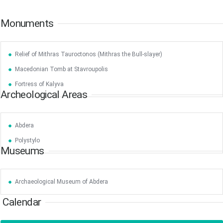
17
18
19
20
21
22
23
•
•
•
•
•
•
•
•
•
•
Monuments
24
25
26
27
28
29
30
•
•
•
•
•
•
•
Relief of Mithras Tauroctonos (Mithras the Bull-slayer)
31
Jun
1
2
3
4
5
6
Macedonian Tomb at Stavroupolis
•
•
•
•
•
•
•
Fortress of Kalyva
Archeological Areas
7
8
9
10
11
12
13
•
•
•
•
•
•
•
14
15
16
17
18
19
20
Abdera
•
•
•
•
•
•
•
Polystylo
Museums
21
22
23
24
25
26
27
•
•
•
•
•
•
•
28
29
30
Jul
1
2
3
4
Archaeological Museum of Abdera
•
•
•
•
•
•
•
Calendar
5
6
7
8
9
10
11
•
•
•
•
•
•
•