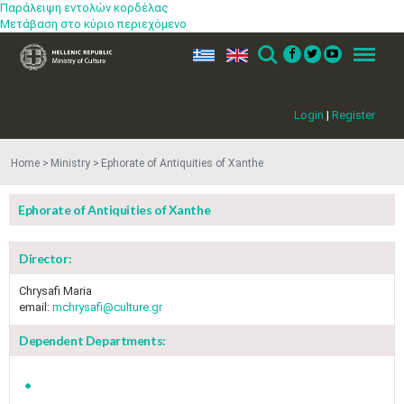
Παράλειψη εντολών κορδέλας
Μετάβαση στο κύριο περιεχόμενο
ελ
en
Search
Menu
Login
|
Register
Home
Ministry
Ephorate of Antiquities of Xanthe
Ephorate of Antiquities of Xanthe
Director:
Chrysafi Maria
email:
mchrysafi@culture.gr
Dependent Departments: