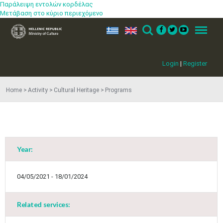
Παράλειψη εντολών κορδέλας
Μετάβαση στο κύριο περιεχόμενο
ελ
en
Search
Menu
Login
|
Register
Home
Activity
Cultural Heritage
Programs
Year:
May
1
2
•
•
04/05/2021 - 18/01/2024
3
4
5
6
7
8
9
•
•
•
•
•
•
•
Related services:
10
11
12
13
14
15
16
•
•
•
•
•
•
•