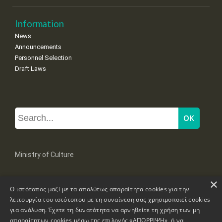
Information
News
Announcements
Personnel Selection
Draft Laws
Ministry of Culture
×
Mpoumpoulinas 20-22 Str, 106 82 Athens
Ο ιστότοπος μαζί με τα απολύτως απαραίτητα cookies για την
Tel: +30 2131322100, 2131322421
mail: grplk@culture.gr
λειτουργία του ιστότοπου με τη συναίνεση σας χρησιμοποιεί cookies
για ανάλυση. Έχετε τη δυνατότητα να αρνηθείτε τη χρήση των μη
απαραίτητων cookies μέσω της επιλογής «ΑΠΟΡΡΙΨΗ», ή να