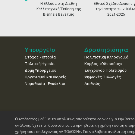
prev
Η Ελλάδα στη Διεθνή
Εθνικό Σχέδιο Δράσης γ
Καλλιτεχνική Έκθεση της
την Ισότητα των Φύλω
Biennale Βενετίας
2021-2025
Υπουργείο
Δραστηριότητα
Στόχος - Ιστορία
Πολιτιστική Κληρονομιά
Πολιτική Ηγεσία
Κόμβος «Οδυσσέας»
Δομή Υπουργείου
Σύγχρονος Πολιτισμός
Οργανισμοί και Φορείς
Ψηφιακές Συλλογές
Νομοθεσία - Εγκύκλιοι
Διεθνώς
Ο ιστότοπος μαζί με τα απολύτως απαραίτητα cookies για την λειτο
ανάλυση. Έχετε τη δυνατότητα να αρνηθείτε τη χρήση των μη απαρ
χρήση τους επιλέγοντας «ΑΠΟΔΟΧΗ». Για να λάβετε αναλυτική ενημ