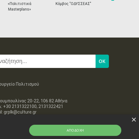
next
«Πολιτιστικά
Κόμβος "ΟΔΥΣΣΕΑΣ"
Ηλεκτρονικ
Masterplans»
Εισιτ
ουργείο Πολιτισμού
ουμπουλίνας 20-22, 106 82 Αθήνα
λ: +30 2131322100, 2131322421
l: grplk@culture.gr
×
ΑΠΟΔΟΧΉ