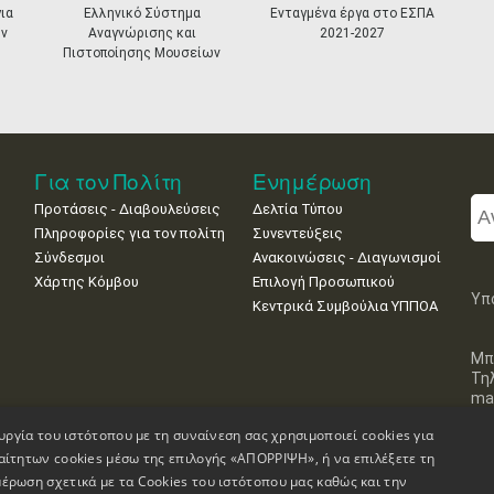
ια
Ελληνικό Σύστημα
Ενταγμένα έργα στο ΕΣΠΑ
ν
Αναγνώρισης και
2021-2027
Πιστοποίησης Μουσείων
Για τον Πολίτη
Ενημέρωση
Προτάσεις - Διαβουλεύσεις
Δελτία Τύπου
Πληροφορίες για τον πολίτη
Συνεντεύξεις
Σύνδεσμοι
Ανακοινώσεις - Διαγωνισμοί
Χάρτης Κόμβου
Επιλογή Προσωπικού
Υπ
Κεντρικά Συμβούλια ΥΠΠΟΑ
Μπ
Τη
mai
υργία του ιστότοπου με τη συναίνεση σας χρησιμοποιεί cookies για
αίτητων cookies μέσω της επιλογής «ΑΠΟΡΡΙΨΗ», ή να επιλέξετε τη
έρωση σχετικά με τα Cookies του ιστότοπου μας καθώς και την