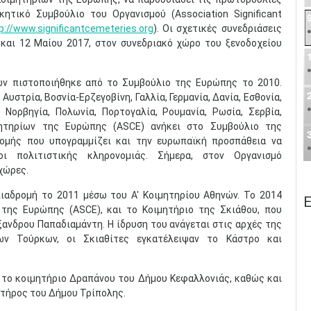
ητικό Συμβούλιο του Οργανισμού (Association Significant
p://www.significantcemeteries.org
). Οι σχετικές συνεδριάσεις
και 12 Μαίου 2017, στον συνεδριακό χώρο του ξενοδοχείου
ων πιστοποιήθηκε από το Συμβούλιο της Ευρώπης το 2010.
Αυστρία, Βοσνία-Ερζεγοβίνη, Γαλλία, Γερμανία, Δανία, Εσθονία,
α, Νορβηγία, Πολωνία, Πορτογαλία, Ρουμανία, Ρωσία, Σερβία,
ητηρίων της Ευρώπης (ASCE) ανήκει στο Συμβούλιο της
ρομής που υπογραμμίζει και την ευρωπαϊκή προσπάθεια να
ι πολιτιστικής κληρονομιάς. Σήμερα, στον Οργανισμό
 χώρες.
ιαδρομή το 2011 μέσω του Α' Κοιμητηρίου Αθηνών. Το 2014
Ε
της Ευρώπης (ASCE), και το Κοιμητήριο της Σκιάθου, που
ανδρου Παπαδιαμάντη. Η ίδρυση του ανάγεται στις αρχές της
ων Τούρκων, οι Σκιαθίτες εγκατέλειψαν το Κάστρο και
 το κοιμητήριο Δραπάνου του Δήμου Κεφαλλονιάς, καθώς και
τήρος του Δήμου Τρίπολης.