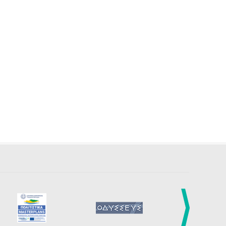
29
30
•
•