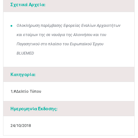
Σχετικά Αρχεία:
Ολοκλήρωση παρέμβασης Εφορείας Εναλίων Αρχαιοτήτων
και εταίρων της σε ναυάγια της Αλοννήσου και του
Παγασητικού στο πλαίσιο του Ευρωπαϊκού Έργου
BLUEMED
Ιουν
1
2
3
4
5
6
•
•
•
•
•
•
Κατηγορία:
7
8
9
10
11
12
13
•
•
•
•
•
•
•
1;#Δελτίο Τύπου
14
15
16
17
18
19
20
•
•
•
•
•
•
•
Ημερομηνία Έκδοσης:
21
22
23
24
25
26
27
•
•
•
•
•
•
•
24/10/2018
28
29
30
Ιουλ
1
2
3
4