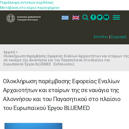
Παράλειψη εντολών κορδέλας
Μετάβαση στο κύριο περιεχόμενο
ελ
en
Search
Menu
Είσοδος
|
Εγγραφή
Αρχική
Ολοκλήρωση παρέμβασης Εφορείας Εναλίων Αρχαιοτήτων και εταίρων της
σε ναυάγια της Αλοννήσου και του Παγασητικού στο πλαίσιο του
Ευρωπαϊκού Έργου BLUEMED Εκδηλώσεις
Ολοκλήρωση παρέμβασης Εφορείας Εναλίων
Αρχαιοτήτων και εταίρων της σε ναυάγια της
Αλοννήσου και του Παγασητικού στο πλαίσιο
του Ευρωπαϊκού Έργου BLUEMED