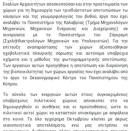
Εναλίων Αρχαιοτήτων αποσκοπούσαν και στην προετοιμασία των
χώρων για τη δημιουργία των τρισδιάστατων αποτυπώσεων τω
ναυαγίων και της γεωμορφολογίας του βυθού, έργο που έχει
αναλάβει το Πανεπιστήμιο της Καλαβρίας (Τμήμα Μηχανολόγων
Μηχανικών, Μηχανικών Ενέργειας και Διαχείρισης) σε
συνεργασία με το Πανεπιστήμιο του Ζάγκρεμπ
(ΣχολήΗλεκτρολόγων Μηχανικών και Υπολογιστών). Για την
επίτευξη αναπαράστασης των χώρων αξιοποιήθηκαν
ηχοβολιστικά πλευρικής σάρωσης και αυτόνομα υποβρύχια
οχήματα και η μέθοδος της φωτογραμμετρικής αποτύπωσης.
Των εργασιών αυτών προηγήθηκε η αποτύπωση και διερεύνηση
της βιοποικιλότητας των χώρων, εργασίες που έχει αναλάβει από
το έργο το Ωκεανογραφικό Κέντρο του Πανεπιστημίου της
Κύπρου.
Το σύνολο των ενεργειών αυτών στους συγκεκριμένους
υποβρύχιους πιλοτικούς χώρους αποσκοπεί στο να
δημιουργηθούν οι συνθήκες και οι προϋποθέσεις, ώστε οι
πιλοτικοί αυτοί χώροι να καταστούν επισκέψιμοι με ασφάλεια
στο κοινό. Το όλο εγχείρημα Οκτωβρίου κλείνει με άκρως
ικανοποιητικά αποτελέσματα, ενώ μας επιτρέπει να