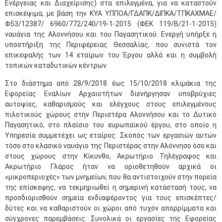
Ενέργειας και Διαχείρισης) στα επιλεγμένα, για να καταστούν
επισκέψιμα, με βάση την ΚΥΑ ΥΠΠΟΑ/ΓΔΑΠΚ/ΔΙΠΚΑ/ΤΠΚΑΧΜΑΕ/
Φ53/12387/ 6960/772/240/19-1-2015 (ΦΕΚ 119/Β/21-1-2015)
ναυάγια της Αλοννήσου και του Παγασητικού. Ενεργή υπήρξε η
υποστήριξη της Περιφέρειας Θεσσαλίας, που συνιστά τον
επικεφαλής των 14 εταίρων του Έργου αλλά και η συμβολή
τοπικών καταδυτικών κέντρων.
Στο διάστημα από 28/9/2018 έως 15/10/2018 κλιμάκια της
Εφορείας Εναλίων Αρχαιοτήτων διενήργησαν υποβρύχιες
αυτοψίες, καθαρισμούς και ελέγχους στους επιλεγμένους
πιλοτικούς χώρους στην Περιστέρα Αλοννήσου και το Δυτικό
Παγασητικό, στο πλαίσιο του ευρωπαϊκού έργου, στο οποίο η
Υπηρεσία συμμετέχει ως εταίρος. Σκοπός των εργασιών αυτών
τόσο στο κλασικό ναυάγιο της Περιστέρας στην Αλόννησο όσο και
στους χώρους στην Κίκυνθο, Ακρωτήριο Τηλέγραφος και
Ακρωτήριο Γλάρος ήταν να οριοθετηθούν αρχικά οι
«μικροπεριοχές» των μνημείων, που θα αντιστοιχούν στην πορεία
της επίσκεψης, να τεκμηριωθεί η σημερινή κατάστασή τους, να
προσδιορισθούν σημεία ενδιαφέροντος για τους επισκέπτες/
δύτες και να καθαριστούν οι χώροι από τυχόν απορρίμματα και
σύγχρονες παρεμβάσεις. Συνολικά οι εργασίες της Εφορείας