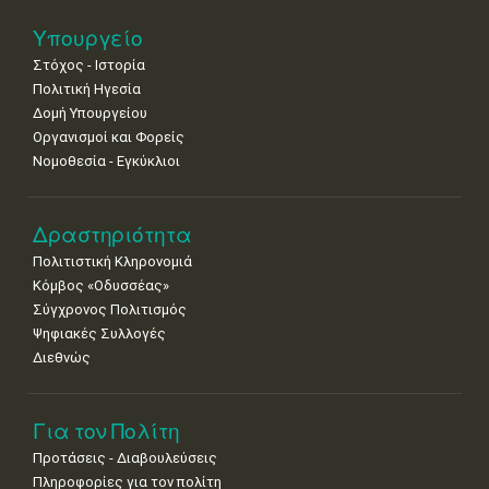
25
26
27
28
29
30
31
•
•
•
•
•
•
•
Υπουργείο
Στόχος - Ιστορία
Πολιτική Ηγεσία
Δομή Υπουργείου
Οργανισμοί και Φορείς
Νομοθεσία - Εγκύκλιοι
Δραστηριότητα
Πολιτιστική Κληρονομιά
Κόμβος «Οδυσσέας»
Σύγχρονος Πολιτισμός
Ψηφιακές Συλλογές
Διεθνώς
Για τον Πολίτη
Προτάσεις - Διαβουλεύσεις
Πληροφορίες για τον πολίτη