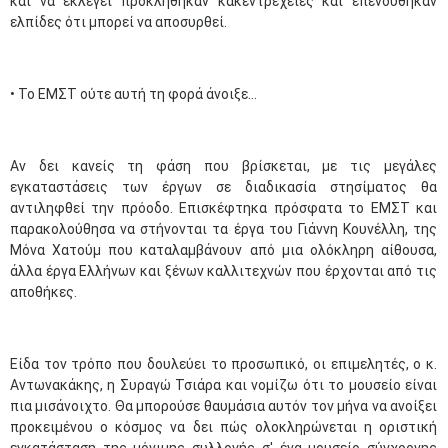
και να εκλεγεί προκλήθηκαν κακεντρέχειες και επενδύθηκαν
ελπίδες ότι μπορεί να αποσυρθεί.
• Το ΕΜΣΤ ούτε αυτή τη φορά άνοιξε...
Αν δει κανείς τη φάση που βρίσκεται, με τις μεγάλες
εγκαταστάσεις των έργων σε διαδικασία στησίματος θα
αντιληφθεί την πρόοδο. Επισκέφτηκα πρόσφατα το ΕΜΣΤ και
παρακολούθησα να στήνονται τα έργα του Γιάννη Κουνέλλη, της
Μόνα Χατούμ που καταλαμβάνουν από μια ολόκληρη αίθουσα,
άλλα έργα Ελλήνων και ξένων καλλιτεχνών που έρχονται από τις
αποθήκες.
Είδα τον τρόπο που δουλεύει το προσωπικό, οι επιμελητές, ο κ.
Αντωνακάκης, η Συραγώ Τσιάρα και νομίζω ότι το μουσείο είναι
πια μισάνοιχτο. Θα μπορούσε θαυμάσια αυτόν τον μήνα να ανοίξει
προκειμένου ο κόσμος να δει πώς ολοκληρώνεται η οριστική