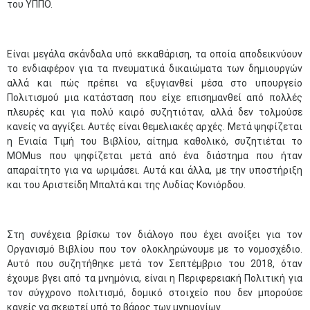
του ΥΠΠΟ.
Είναι μεγάλα σκάνδαλα υπό εκκαθάριση, τα οποία αποδεικνύουν
το ενδιαφέρον για τα πνευματικά δικαιώματα των δημιουργών
αλλά και πώς πρέπει να εξυγιανθεί μέσα στο υπουργείο
Πολιτισμού μια κατάσταση που είχε επισημανθεί από πολλές
πλευρές και για πολύ καιρό συζητιόταν, αλλά δεν τολμούσε
κανείς να αγγίξει. Αυτές είναι θεμελιακές αρχές. Μετά ψηφίζεται
η Ενιαία Τιμή του Βιβλίου, αίτημα καθολικό, συζητιέται το
MOMus που ψηφίζεται μετά από ένα διάστημα που ήταν
απαραίτητο για να ωριμάσει. Αυτά και άλλα, με την υποστήριξη
και του Αριστείδη Μπαλτά και της Λυδίας Κονιόρδου.
Στη συνέχεια βρίσκω τον διάλογο που έχει ανοίξει για τον
Οργανισμό Βιβλίου που τον ολοκληρώνουμε με το νομοσχέδιο.
Αυτό που συζητήθηκε μετά τον Σεπτέμβριο του 2018, όταν
έχουμε βγει από τα μνημόνια, είναι η Περιφερειακή Πολιτική για
τον σύγχρονο πολιτισμό, δομικό στοιχείο που δεν μπορούσε
κανείς να σκεφτεί υπό το βάρος των μνημονίων.