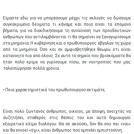
Είμαστε εδώ για να μπορέσουμε μέχρι τις εκλογές να δώσουμε
συγκεκριμένα δείγματα τι κάναμε και ποια είναι τα επόμενα
βήματα, για να διεκδικήσουμε τη συναίνεση των προοδευτικών
ανθρώπων που αντιλαμβάνονται τι θα σημαίνει να ξαναγυρίσουμε
στα μνημόνια. Η κυβέρνηση και ο πρωθυπουργός έβγαλαν τη χώρα
από τα μνημόνια. Όσο και αν αμφισβητήθηκε θεωρώ ότι είναι
κατανοητό πια από όλους. Σε αυτό το σημείο που βρισκόμαστε θα
ήταν πολύ κρίμα να γυρίσουμε πίσω, σε νοοτροπίες που μας
ταλαιπώρησαν πολλά χρόνια.
• Ποια χαρακτηριστικά του πρωθυπουργού εκτιμάτε;
Μαϊ
1
2
•
•
Είναι πολύ ζωντανός άνθρωπος, οικείος, με άποψη, ανοιχτός να
συζητήσει, σταθερός στις θέσεις του και αυτό δημιουργεί
3
4
5
6
7
8
9
•
•
•
•
•
•
•
εξαιρετικό κλίμα διαλόγου. Θα σε ακούσει, δεν θα σου πει «ναι»
και θα εννοεί «όχι», είναι άνθρωπος που εμπνέει εμπιστοσύνη.​​​