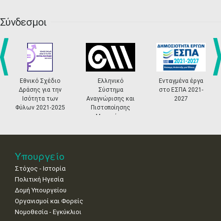
20
21
22
23
24
25
26
•
•
•
•
•
•
•
Σύνδεσμοι
27
28
29
30
Οκτ
1
2
3
•
•
•
•
•
•
•
4
5
6
7
8
9
10
•
•
•
•
•
•
•
prev
ne
Εθνικό Σχέδιο
Ελληνικό
Ενταγμένα έργα
11
12
13
14
15
16
17
Δράσης για την
Σύστημα
στο ΕΣΠΑ 2021-
•
•
•
•
•
•
•
Ισότητα των
Αναγνώρισης και
2027
Φύλων 2021-2025
Πιστοποίησης
18
19
20
21
22
23
24
Μουσείων
•
•
•
•
•
•
•
25
26
27
28
29
30
31
•
•
•
•
•
•
•
Υπουργείο
Στόχος - Ιστορία
Πολιτική Ηγεσία
Δομή Υπουργείου
Οργανισμοί και Φορείς
Νομοθεσία - Εγκύκλιοι