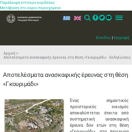
Παράλειψη εντολών κορδέλας
Μετάβαση στο κύριο περιεχόμενο
ελ
en
Search
Menu
Είσοδος
|
Εγγραφή
Αρχική
Αποτελέσματα ανασκαφικής έρευνας στη θέση «Γκουριμάδι» Εκδηλώσεις
Αποτελέσματα ανασκαφικής έρευνας στη θέση
«Γκουριμάδι»
​Ένας σημαντικός
προϊστορικός οικισμός
αποκαλύπτεται έπειτα από
συστηματική ανασκαφική
έρευνα δύο ετών στη θέση
«Γκουριμάδι», στα περίχωρα