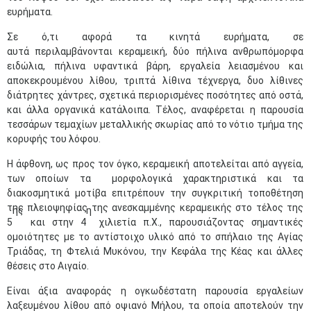
ευρήματα.
Σε ό,τι αφορά τα κινητά ευρήματα, σε
αυτά περιλαμβάνονται κεραμεική, δύο πήλινα ανθρωπόμορφα
ειδώλια, πήλινα υφαντικά βάρη, εργαλεία λειασμένου και
αποκεκρουμένου λίθου, τριπτά λίθινα τέχνεργα, δυο λίθινες
διάτρητες χάντρες, σχετικά περιορισμένες ποσότητες από οστά,
και άλλα οργανικά κατάλοιπα. Τέλος, αναφέρεται η παρουσία
τεσσάρων τεμαχίων μεταλλικής σκωρίας από το νότιο τμήμα της
κορυφής του λόφου.
Η άφθονη, ως προς τον όγκο, κεραμεική αποτελείται από αγγεία,
των οποίων τα μορφολογικά χαρακτηριστικά και τα
διακοσμητικά μοτίβα επιτρέπουν την συγκριτική τοποθέτηση
της πλειοψηφίας της ανεσκαμμένης κεραμεικής στο τέλος της
ης
η
5
και στην 4
χιλιετία π.Χ., παρουσιάζοντας σημαντικές
ομοιότητες με το αντίστοιχο υλικό από το σπήλαιο της Αγίας
Τριάδας, τη Φτελιά Μυκόνου, την Κεφάλα της Κέας και άλλες
θέσεις στο Αιγαίο.
Είναι άξια αναφοράς η ογκωδέστατη παρουσία εργαλείων
λαξευμένου λίθου από οψιανό Μήλου, τα οποία αποτελούν την