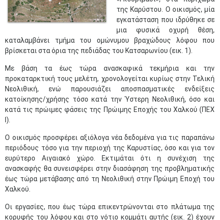
της Καρύστου. Ο οικισμός, μία
εγκατάσταση που ιδρύθηκε σε
μια φυσικά οχυρή θέση,
καταλαμβάνει τμήμα του ομώνυμου βραχώδους λόφου που
βρίσκεται στα όρια της πεδιάδας του Κατσαρωνίου (εικ. 1).
Με βάση τα έως τώρα ανασκαφικά τεκμήρια και την
προκαταρκτική τους μελέτη, χρονολογείται κυρίως στην Τελική
Νεολιθική, ενώ παρουσιάζει αποσπασματικές ενδείξεις
κατοίκησης/χρήσης τόσο κατά την Ύστερη Νεολιθική, όσο και
κατά τις πρώιμες φάσεις της Πρώιμης Εποχής του Χαλκού (ΠΕΧ
Ι).
Ο οικισμός προσφέρει αξιόλογα νέα δεδομένα για τις παραπάνω
περιόδους τόσο για την περιοχή της Καρυστίας, όσο και για τον
ευρύτερο Αιγαιακό χώρο. Εκτιμάται ότι η συνέχιση της
ανασκαφής θα συνεισφέρει στην διασάφηση της προβληματικής
έως τώρα μετάβασης από τη Νεολιθική στην Πρώιμη Εποχή του
Χαλκού.
Οι εργασίες, που έως τώρα επικεντρώνονται στο πλάτωμα της
κορυφής του λόφου και στο νότιο κομμάτι αυτής (εικ. 2) έχουν