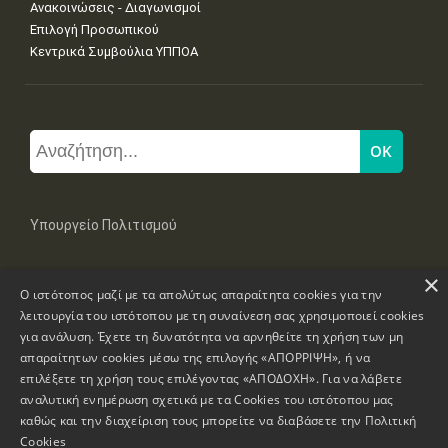
Ανακοινώσεις - Διαγωνισμοί
Επιλογή Προσωπικού
Κεντρικά Συμβούλια ΥΠΠΟΑ
Υπουργείο Πολιτισμού
×
Μπουμπουλίνας 20-22, 106 82 Αθήνα
Ο ιστότοπος μαζί με τα απολύτως απαραίτητα cookies για την
Τηλ: +30 2131322100, 2131322421
mail: grplk@culture.gr
λειτουργία του ιστότοπου με τη συναίνεση σας χρησιμοποιεί cookies
για ανάλυση. Έχετε τη δυνατότητα να αρνηθείτε τη χρήση των μη
απαραίτητων cookies μέσω της επιλογής «ΑΠΟΡΡΙΨΗ», ή να
επιλέξετε τη χρήση τους επιλέγοντας «ΑΠΟΔΟΧΗ». Για να λάβετε
αναλυτική ενημέρωση σχετικά με τα Cookies του ιστότοπου μας
καθώς και την διαχείριση τους μπορείτε να διαβάσετε την
Πολιτική
Πνευματικά Δικαιώματα © 1995-2026 Υπουργείο Πολιτισμού
Cookies