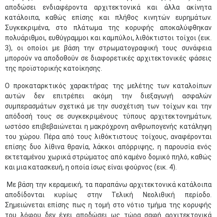
αποδώσει ενδιαφέροντα αρχιτεκτονικά και άλλα ακίνητα
κατάλοιπα, καθώς επίσης και πλήθος κινητών ευρημάτων.
Συγκεκριμένα, στο πλάτωμα της κορυφής αποκαλύφθηκαν
πολυάριθμοι, ευθύγραμμοι και καμπύλοι, λιθόκτιστοι τοίχοι (εικ.
3), οι οποίοι με βάση την στρωματογραφική τους συνάφεια
μπορούν να αποδοθούν σε διαφορετικές αρχιτεκτονικές φάσεις
της προϊστορικής κατοίκησης.
Ο προκαταρκτικός χαρακτήρας της μελέτης των καταλοίπων
αυτών δεν επιτρέπει ακόμη την διεξαγωγή ασφαλών
συμπερασμάτων σχετικά με την συσχέτιση των τοίχων και την
απόδοσή τους σε συγκεκριμένους τύπους αρχιτεκτονημάτων,
ωστόσο επιβεβαιώνεται η μακρόχρονη ανθρωπογενής κατάληψη
του χώρου. Πέρα από τους λιθόκτιστους τοίχους, αναφέρονται
επίσης δυο λίθινα θρανία, λάκκοι απόρριψης, η παρουσία ενός
εκτεταμένου χωρικά στρώματος από καμένο δομικό πηλό, καθώς
και μια κατασκευή, η οποία ίσως είναι φούρνος (εικ. 4).
Με βάση την κεραμεική, τα παραπάνω αρχιτεκτονικά κατάλοιπα
αποδίδονται κυρίως στην Τελική Νεολιθική περίοδο.
Σημειώνεται επίσης πως η τομή στο νότιο τμήμα της κορυφής
του λόφου δεν έχει αποδώσει ως τώρα σαφή αρχιτεκτονικά