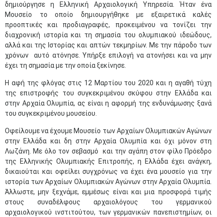
δημιούργησε η Ελληνική Αρχαιολογική Υπηρεσία. Ήταν ένα
Μουσείο το οποίο δημιουργήθηκε με εξαιρετικά καλές
προοπτικές και προδιαγραφές, προκειμένου να τονίζει την
διαχρονική ιστορία και τη σημασία του ολυμπιακού ιδεώδους,
αλλά και της Ιστορίας και απτών τεκμηρίων. Με την πάροδο των
χρόνων αυτό ατόνησε. Υπήρξε επιλογή να ατονήσει και να μην
έχει τη σημασία με την οποία ξεκίνησε.
Η αφή της φλόγας στις 12 Μαρτίου του 2020 και η αγαθή τύχη
της επιστροφής του συγκεκριμένου σκύφου στην Ελλάδα και
στην Αρχαία Ολυμπία, ας είναι η αφορμή της ενδυνάμωσης ξανά
του συγκεκριμένου μουσείου.
Οφείλουμε να έχουμε Μουσείο των Αρχαίων Ολυμπιακών Αγώνων
στην Ελλάδα και δη στην Αρχαία Ολυμπία και όχι μόνον στη
Λωζάνη. Με όλο τον σεβασμό και την αγάπη στον φίλο Πρόεδρο
της Ελληνικής Ολυμπιακής Επιτροπής, η Ελλάδα έχει ανάγκη,
δικαιούται και οφείλει συγχρόνως να έχει ένα μουσείο για την
ιστορία των Αρχαίων Ολυμπιακών Αγώνων στην Αρχαία Ολυμπία.
Άλλωστε, μην ξεχνάμε, εμμέσως είναι και μια προσφορά τιμής
στους συναδέλφους αρχαιολόγους του γερμανικού
αρχαιολογικού ινστιτούτου, των γερμανικών πανεπιστημίων, οι