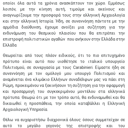
οποίοι όλα αυτά τα χρόνια ανασκάπτουν τον χώρο. Εμμέσως
λοιπόν, με την κίνηση αυτή, τιμούμε και εκείνους και
αναγνωρίζουμε την προσφορά τους στην ελληνική Αρχαιολογία
και στην ελληνική Ιστορία. Ήδη, σε συνεννόηση πάντοτε με την
αρμόδια διεύθυνση, έχουμε ανοίξει μια συζήτηση για την
ενδυνάμωση του θεσμικού πλαισίου που θα επιτρέπει την
επιστροφή πολιτιστικών αγαθών που ανήκουν στην Ελλάδα στην
Ελλάδα
Θεωρείται από τους πλέον ειδικούς, ότι το πιο επιτυχημένο
πρότυπο είναι αυτό που υιοθέτησε το ιταλικό υπουργείο
Πολιτισμού, σε συνεργασία με τους Carabinieri. Είμαστε ήδη σε
συνεννόηση με τον ομόλογό μου υπουργό Πολιτισμού και
αναμένεται ένα κλιμάκιο Ελλήνων συναδέλφων μας να πάει στη
Ρώμη, προκειμένου να ξεκινήσουν τη συζήτηση για την εφαρμογή
και προσαρμογή του συγκεκριμένου μοντέλου στα ελληνικά
πρότυπα. Θεωρώ ότι με τον τρόπο αυτό, θα ενδυναμωθεί και θα
δικαιωθεί η προσπάθεια, την οποία καταβάλλει η Ελληνική
Αρχαιολογική Υπηρεσία.
Θέλω να ευχαριστήσω διαχρονικά όλους όσους συμμετείχαν σε
αυτό το μεγάλο γεγονός της επιστροφής και του