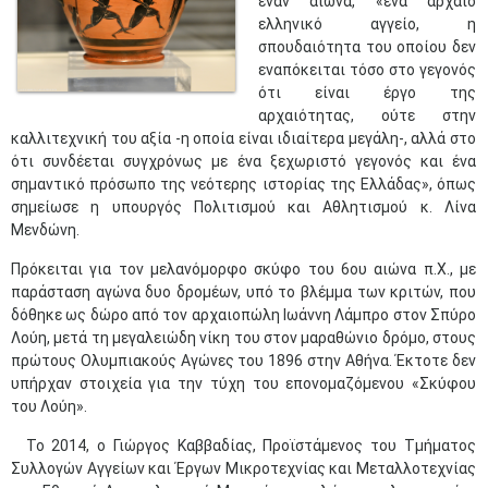
έναν αιώνα, «ένα αρχαίο
ελληνικό αγγείο, η
σπουδαιότητα του οποίου δεν
εναπόκειται τόσο στο γεγονός
ότι είναι έργο της
αρχαιότητας, ούτε στην
καλλιτεχνική του αξία -η οποία είναι ιδιαίτερα μεγάλη-, αλλά στο
ότι συνδέεται συγχρόνως με ένα ξεχωριστό γεγονός και ένα
σημαντικό πρόσωπο της νεότερης ιστορίας της Ελλάδας», όπως
σημείωσε η υπουργός Πολιτισμού και Αθλητισμού κ. Λίνα
Μενδώνη.
Πρόκειται για τον μελανόμορφο σκύφο του 6ου αιώνα π.Χ., με
παράσταση αγώνα δυο δρομέων, υπό το βλέμμα των κριτών, που
δόθηκε ως δώρο από τον αρχαιοπώλη Ιωάννη Λάμπρο στον Σπύρο
Λούη, μετά τη μεγαλειώδη νίκη του στον μαραθώνιο δρόμο, στους
πρώτους Ολυμπιακούς Αγώνες του 1896 στην Αθήνα. Έκτοτε δεν
υπήρχαν στοιχεία για την τύχη του επονομαζόμενου «Σκύφου
του Λούη».
Το 2014, ο Γιώργος Καββαδίας, Προϊστάμενος του Τμήματος
Συλλογών Αγγείων και Έργων Μικροτεχνίας και Μεταλλοτεχνίας