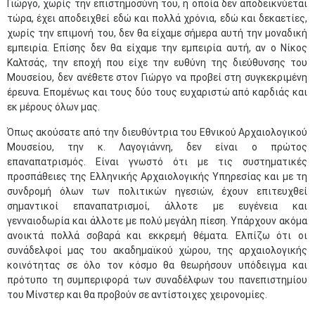
Γιώργο, χωρίς την επιστημοσύνη του, η οποία δεν αποδεικνύεται
τώρα, έχει αποδειχθεί εδώ και πολλά χρόνια, εδώ και δεκαετίες,
χωρίς την επιμονή του, δεν θα είχαμε σήμερα αυτή την μοναδική
εμπειρία. Επίσης δεν θα είχαμε την εμπειρία αυτή, αν ο Νίκος
Καλτσάς, την εποχή που είχε την ευθύνη της διεύθυνσης του
Μουσείου, δεν ανέθετε στον Γιώργο να προβεί στη συγκεκριμένη
έρευνα. Επομένως και τους δύο τους ευχαριστώ από καρδιάς και
εκ μέρους όλων μας.
Όπως ακούσατε από την διευθύντρια του Εθνικού Αρχαιολογικού
Μουσείου, την κ. Λαγογιάννη, δεν είναι ο πρώτος
επαναπατρισμός. Είναι γνωστό ότι με τις συστηματικές
προσπάθειες της Ελληνικής Αρχαιολογικής Υπηρεσίας και με τη
συνδρομή όλων των πολιτικών ηγεσιών, έχουν επιτευχθεί
σημαντικοί επαναπατρισμοί, άλλοτε με ευγένεια και
γενναιοδωρία και άλλοτε με πολύ μεγάλη πίεση. Υπάρχουν ακόμα
ανοικτά πολλά σοβαρά και εκκρεμή θέματα. Ελπίζω ότι οι
συνάδελφοί μας του ακαδημαϊκού χώρου, της αρχαιολογικής
κοινότητας σε όλο τον κόσμο θα θεωρήσουν υπόδειγμα και
πρότυπο τη συμπεριφορά των συναδέλφων του πανεπιστημίου
του Μίνστερ και θα προβούν σε αντίστοιχες χειρονομίες.