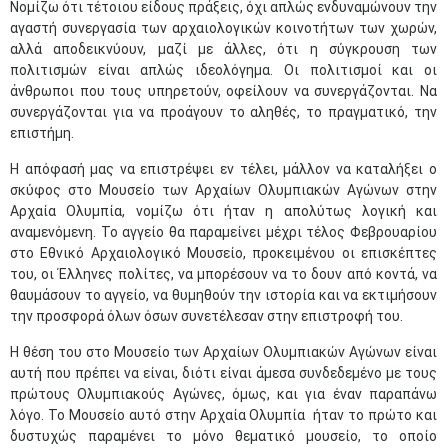
Νομίζω ότι τέτοιου είδους πράξεις, όχι απλώς ενδυναμώνουν την
αγαστή συνεργασία των αρχαιολογικών κοινοτήτων των χωρών,
αλλά αποδεικνύουν, μαζί με άλλες, ότι η σύγκρουση των
πολιτισμών είναι απλώς ιδεολόγημα. Οι πολιτισμοί και οι
άνθρωποι που τους υπηρετούν, οφείλουν να συνεργάζονται. Να
συνεργάζονται για να προάγουν το αληθές, το πραγματικό, την
επιστήμη.
Η απόφασή μας να επιστρέψει εν τέλει, μάλλον να καταλήξει ο
σκύφος στο Μουσείο των Αρχαίων Ολυμπιακών Αγώνων στην
Αρχαία Ολυμπία, νομίζω ότι ήταν η απολύτως λογική και
αναμενόμενη. Το αγγείο θα παραμείνει μέχρι τέλος Φεβρουαρίου
στο Εθνικό Αρχαιολογικό Μουσείο, προκειμένου οι επισκέπτες
του, οι Έλληνες πολίτες, να μπορέσουν να το δουν από κοντά, να
θαυμάσουν το αγγείο, να θυμηθούν την ιστορία και να εκτιμήσουν
την προσφορά όλων όσων συνετέλεσαν στην επιστροφή του.
Η θέση του στο Μουσείο των Αρχαίων Ολυμπιακών Αγώνων είναι
αυτή που πρέπει να είναι, διότι είναι άμεσα συνδεδεμένο με τους
πρώτους Ολυμπιακούς Αγώνες, όμως, και για έναν παραπάνω
λόγο. Το Μουσείο αυτό στην Αρχαία Ολυμπία ήταν το πρώτο και
δυστυχώς παραμένει το μόνο θεματικό μουσείο, το οποίο