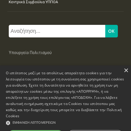
Κεντρικά Συμβούλια ΥΠΠΟΑ
Υπουργείο Πολιτισμού
×
Μπουμπουλίνας 20-22, 106 82 Αθήνα
Ο ιστότοπος μαζί με τα απολύτως απαραίτητα cookies για την
Τηλ: +30 2131322100, 2131322421
mail: grplk@culture.gr
λειτουργία του ιστότοπου με τη συναίνεση σας χρησιμοποιεί cookies
για ανάλυση. Έχετε τη δυνατότητα να αρνηθείτε τη χρήση των μη
απαραίτητων cookies μέσω της επιλογής «ΑΠΟΡΡΙΨΗ», ή να
επιλέξετε τη χρήση τους επιλέγοντας «ΑΠΟΔΟΧΗ». Για να λάβετε
αναλυτική ενημέρωση σχετικά με τα Cookies του ιστότοπου μας
καθώς και την διαχείριση τους μπορείτε να διαβάσετε την
Πολιτική
Πνευματικά Δικαιώματα © 1995-2026 Υπουργείο Πολιτισμού
Cookies
ΕΜΦΆΝΙΣΗ ΛΕΠΤΟΜΕΡΕΙΏΝ
Πληροφορίες Ιστοσελίδας
Δήλωση Προσβασιμότητας