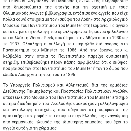
του Εθνικού Αρχαιολογικού Μουσείου, αντλώντας πληροφορίες
από δημοσιεύματα της εποχής και τη σχετική με τους
Ολυμπιακούς Αγώνες βιβλιογραφία, εντόπισε ένα αγγείο που είχε
πολλά κοινά στοιχεία με τον «σκύφο του Λούη» στο Αρχαιολογικό
Μουσείο του Πανεπιστημίου του Münster στη Γερμανία. Το αγγείο
αυτό ανήκε στη συλλογή του αμφιλεγόμενου Γερμανού φιλολόγου
και συλλέκτη Werner Peek, που έζησε στην Αθήνα από το 1930 ως
το 1937. Ολόκληρη η συλλογή του περιήλθε διά αγοράς στο
Πανεπιστήμιο του Münster το 1986. Από την έρευνα του κ.
Καββαδία, στην οποία το Πανεπιστήμιο παρείχε ουσιαστική
στήριξη, επιβεβαιώθηκε πέραν πάσης αμφιβολίας ότι ο σκύφος
που βρισκόταν στο Πανεπιστήμιο του Münster ήταν το δώρο που
έλαβε ο Λούης για τη νίκη του το 1896.
Το Υπουργείο Πολιτισμού και Αθλητισμού, δια της αρμόδιας
Διεύθυνσης Τεκμηρίωσης και Προστασίας Πολιτιστικών Αγαθών,
απέστειλε στο Μουσείο του Πανεπιστημίου του Münster επίσημο
αίτημα διεκδίκησής του. Ακολούθησε μακρόχρονη αλληλογραφία
και ανταλλαγή στοιχείων, που οδήγησαν στη συμφωνία της
οριστικής επιστροφής του σκύφου στην Ελλάδα, ως αναγνώριση
από γερμανικής πλευράς της ιδιαίτερης σημασίας που έχει το
αγγείο αυτό για τη χώρα μας.