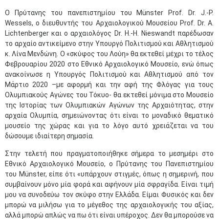
Ο Πρύτανης του πανεπιστημίου του Münster Prof. Dr. J.-P.
Wessels, ο διευθυντής του Αρχαιολογικού Μουσείου Prof. Dr. A.
Lichtenberger και ο αρχαιολόγος Dr. H.-H. Nieswandt παρέδωσαν
το αρχαίο αντικείμενο στην Υπουργό Πολιτισμού και Αθλητισμού
κ. Λίνα Μενδώνη. Ο «σκύφος του Λούη» θα εκτεθεί μέχρι το τέλος
Φεβρουαρίου 2020 στο Εθνικό Αρχαιολογικό Μουσείο, ενώ όπως
ανακοίνωσε η Υπουργός Πολιτισμού και Αθλητισμού από τον
Μάρτιο 2020 –με αφορμή και την αφή της Φλόγας για τους
Ολυμπιακούς Αγώνες του Τόκυο- θα εκτεθεί μόνιμα στο Μουσείο
της Ιστορίας των Ολυμπιακών Αγώνων της Αρχαιότητας, στην
αρχαία Ολυμπία, σημειώνοντας ότι είναι το μοναδικό θεματικό
μουσείο της χώρας και για το λόγο αυτό χρειάζεται να του
δώσουμε ιδιαίτερη σημασία.
Στην τελετή που πραγματοποιήθηκε σήμερα το μεσημέρι στο
Εθνικό Αρχαιολογικό Μουσείο, ο Πρύτανης του Πανεπιστημίου
του Münster, είπε ότι «υπάρχουν στιγμές, όπως η σημερινή, που
συμβαίνουν μόνο μία φορά και αφήνουν μία σφραγίδα. Είναι τιμή
μου να συνοδεύω τον σκύφο στην Ελλάδα. Είμαι Φυσικός και δεν
μπορώ να μιλήσω για το μέγεθος της αρχαιολογικής του αξίας,
αλλά μπορώ απλώς να πω ότι είναι υπέροχος. Δεν θα μπορούσε να