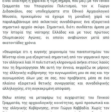
Είναι ιδιαίτερη η χαρά και η τιμή σήμερα, που μαζί με τον Γενικό
Γραμματέα του Υπουργείου Πολιτισμού, τον κ. Γιώργο
Διδασκάλου, σας υποδεχόμαστε στο Εθνικό Αρχαιολογικό
Μουσείο, προκειμένου να έχουμε τη μοναδική χαρά να
παραλαμβάνουμε από εκλεκτούς συναδέλφους ένα εξαιρετικά
σημαντικό αρχαίο σκύφο. Σημαντικό, διότι συνδέεται άμεσα με
την Ιστορία της νεότερης Ελλάδας και με τους πρώτους
Ολυμπιακούς Αγώνες, οι οποίοι αναβιώνουν μετά από
εκατοντάδες χρόνια.
«Θεωρούμε ότι η ευγενής χειρονομία του πανεπιστημίου του
Μίνστερ είναι μια εξαιρετικά σημαντική από τον γερμανικό προς
τον ελληνικό λαό. Η πολιτιστική κληρονομιά ανήκει στους λαούς
που τη δημιούργησαν. Με αυτή την έννοια, εκφράζω εκ μέρους
της ελληνικής κυβέρνησης την ευγνωμοσύνη μου σε σας και την
ευγνωμοσύνη όλων μας σε σας, που προβήκατε, μέσα σε ένα
πλαίσιο εξαιρετικά θετικής συνεργασίας και συναδελφικής
αλληλεγγύης, στη συγκεκριμένη απόφαση.
Θέλω επίσης να μεταφέρω τις ευχαριστίες του Γενικού
Γραμματέα, της αρχαιολογικής κοινότητας, εμού προσωπικά και
της ελληνικής Κυβέρνησης, στον Γιώργο Καββαδία. Χωρίς τον