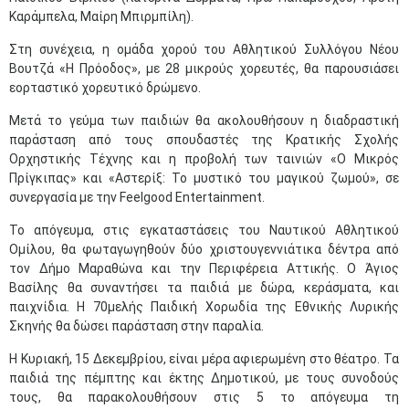
Καράμπελα, Μαίρη Μπιρμπίλη).
Στη συνέχεια, η ομάδα χορού του Αθλητικού Συλλόγου Νέου
Βουτζά «Η Πρόοδος», με 28 μικρούς χορευτές, θα παρουσιάσει
εορταστικό χορευτικό δρώμενο.
Μετά το γεύμα των παιδιών θα ακολουθήσουν η διαδραστική
παράσταση από τους σπουδαστές της Κρατικής Σχολής
Ορχηστικής Τέχνης και η προβολή των ταινιών «Ο Μικρός
Πρίγκιπας» και «Αστερίξ: Το μυστικό του μαγικού ζωμού», σε
συνεργασία με την Feelgood Entertainment.
Το απόγευμα, στις εγκαταστάσεις του Ναυτικού Αθλητικού
Ομίλου, θα φωταγωγηθούν δύο χριστουγεννιάτικα δέντρα από
τον Δήμο Μαραθώνα και την Περιφέρεια Αττικής. Ο Άγιος
Βασίλης θα συναντήσει τα παιδιά με δώρα, κεράσματα, και
παιχνίδια. Η 70μελής Παιδική Χορωδία της Εθνικής Λυρικής
Σκηνής θα δώσει παράσταση στην παραλία.
Η Κυριακή, 15 Δεκεμβρίου, είναι μέρα αφιερωμένη στο θέατρο. Τα
παιδιά της πέμπτης και έκτης Δημοτικού, με τους συνοδούς
τους, θα παρακολουθήσουν στις 5 το απόγευμα τη