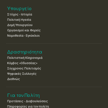
25
26
27
28
29
30
31
•
•
•
•
•
•
•
Υπουργείο
Στόχος - Ιστορία
Πολιτική Ηγεσία
Δομή Υπουργείου
Οργανισμοί και Φορείς
Νομοθεσία - Εγκύκλιοι
Δραστηριότητα
Πολιτιστική Κληρονομιά
Κόμβος «Οδυσσέας»
Σύγχρονος Πολιτισμός
Ψηφιακές Συλλογές
Διεθνώς
Για τον Πολίτη
Προτάσεις - Διαβουλεύσεις
Πληροφορίες για τον πολίτη