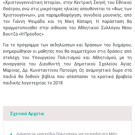
«Χριστουγεννιάτικη Ιστορία», στην Κεντρική Σκηνή του Εθνικού
Θεάτρου, ενώ στις μικρότερες ηλικίες απευθύνεται το «Φως των
Χριστουγέννων», μια παραμυθαφήγηση, συνοδεία μουσικής, από
τον Γιάννη Ψειμάδα και τη Νίκη Κάπαρη. Η παράσταση θα
πραγματοποιηθεί στην αίθουσα του Αθλητικού Συλλόγου Νέου
Βουτζά «Η Πρόοδος».
Για το πρόγραμμα των εκδηλώσεων και δράσεων του διημέρου,
ενημερώθηκαν οι μαθητές που θα συμμετέχουν στις δράσεις από
στελέχη του Υπουργείου Πολιτισμού και Αθλητισμού, με τη
συνεργασία του Διευθυντή του Δημοτικού Σχολείου Αγίας
Μαρίνας, Δρ. Κωνσταντίνου Πατούρη. Ως αναμνηστικό δώρο στα
παιδιά θα δοθούν βιβλία που απέσπασαν τα κρατικά βραβεία
παιδικής λογοτεχνίας το 2018.
Μαϊ
1
2
•
•
Σχετικά Αρχεία:
3
4
5
6
7
8
9
•
•
•
•
•
•
•
Διήμερο με «παιχνίδια Πολιτισμού» για τα παιδιά στο Μάτι