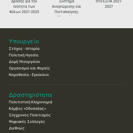
11
12
13
14
15
16
17
Δράσης για την
Σύστημα
στο ΕΣΠΑ 2021-
•
•
•
•
•
•
•
Ισότητα των
Αναγνώρισης και
2027
Φύλων 2021-2025
Πιστοποίησης
18
19
20
21
22
23
24
Μουσείων
•
•
•
•
•
•
•
25
26
27
28
29
30
31
•
•
•
•
•
•
•
Υπουργείο
Στόχος - Ιστορία
Πολιτική Ηγεσία
Δομή Υπουργείου
Οργανισμοί και Φορείς
Νομοθεσία - Εγκύκλιοι
Δραστηριότητα
Πολιτιστική Κληρονομιά
Κόμβος «Οδυσσέας»
Σύγχρονος Πολιτισμός
Ψηφιακές Συλλογές
Διεθνώς