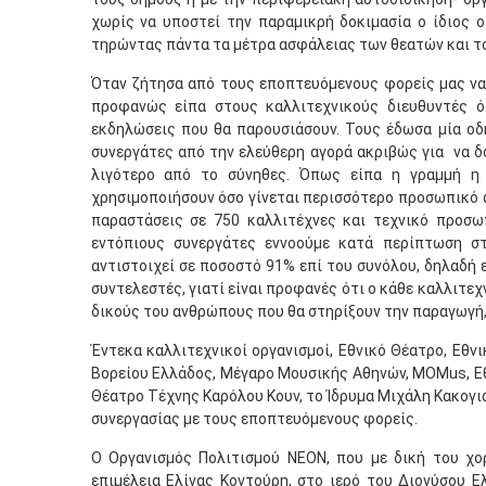
χωρίς να υποστεί την παραμικρή δοκιμασία ο ίδιος 
τηρώντας πάντα τα μέτρα ασφάλειας των θεατών και τ
Όταν ζήτησα από τους εποπτευόμενους φορείς μας να
προφανώς είπα στους καλλιτεχνικούς διευθυντές ότ
εκδηλώσεις που θα παρουσιάσουν. Τους έδωσα μία οδ
συνεργάτες από την ελεύθερη αγορά ακριβώς για να 
λιγότερο από το σύνηθες. Όπως είπα η γραμμή η 
χρησιμοποιήσουν όσο γίνεται περισσότερο προσωπικό α
παραστάσεις σε 750 καλλιτέχνες και τεχνικό προσω
εντόπιους συνεργάτες εννοούμε κατά περίπτωση σ
αντιστοιχεί σε ποσοστό 91% επί του συνόλου, δηλαδή 
συντελεστές, γιατί είναι προφανές ότι ο κάθε καλλιτεχ
δικούς του ανθρώπους που θα στηρίξουν την παραγωγή, 
Έντεκα καλλιτεχνικοί οργανισμοί, Εθνικό Θέατρο, Εθν
Βορείου Ελλάδος, Μέγαρο Μουσικής Αθηνών, ΜΟMus, Εθ
Θέατρο Τέχνης Καρόλου Κουν, το Ίδρυμα Μιχάλη Κακογι
συνεργασίας με τους εποπτευόμενους φορείς.
Ο Οργανισμός Πολιτισμού ΝΕΟΝ, που με δική του χορ
επιμέλεια Ελίνας Κοντούρη, στο ιερό του Διονύσου Ε