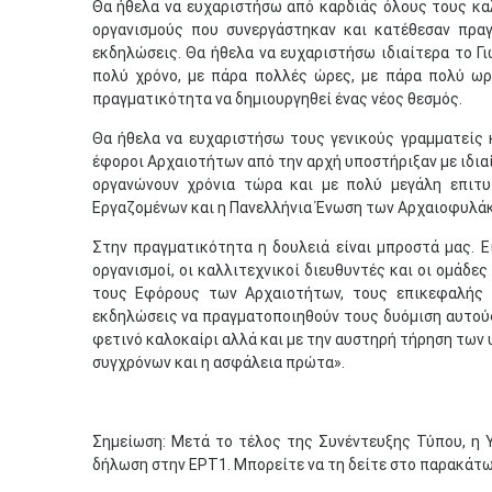
Θα ήθελα να ευχαριστήσω από καρδιάς όλους τους καλ
οργανισμούς που συνεργάστηκαν και κατέθεσαν πρα
εκδηλώσεις. Θα ήθελα να ευχαριστήσω ιδιαίτερα το Γι
πολύ χρόνο, με πάρα πολλές ώρες, με πάρα πολύ ωρ
πραγματικότητα να δημιουργηθεί ένας νέος θεσμός.
Θα ήθελα να ευχαριστήσω τους γενικούς γραμματείς 
έφοροι Αρχαιοτήτων από την αρχή υποστήριξαν με ιδιαίτ
οργανώνουν χρόνια τώρα και με πολύ μεγάλη επιτ
Εργαζομένων και η Πανελλήνια Ένωση των Αρχαιοφυλάκω
Στην πραγματικότητα η δουλειά είναι μπροστά μας. Εί
οργανισμοί, οι καλλιτεχνικοί διευθυντές και οι ομάδες
τους Εφόρους των Αρχαιοτήτων, τους επικεφαλής 
εκδηλώσεις να πραγματοποιηθούν τους δυόμιση αυτούς 
φετινό καλοκαίρι αλλά και με την αυστηρή τήρηση των
συγχρόνων και η ασφάλεια πρώτα».
Σημείωση: Μετά το τέλος της Συνέντευξης Τύπου, η 
δήλωση στην ΕΡΤ1. Μπορείτε να τη δείτε στο παρακάτω 