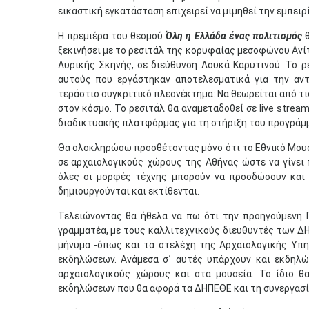
εικαστική εγκατάσταση επιχειρεί να μιμηθεί την εμπειρ
Η πρεμιέρα του θεσμού
Όλη η Ελλάδα ένας πολιτισμός
ξεκινήσει με το ρεσιτάλ της κορυφαίας μεσοφώνου Ανίτ
Λυρικής Σκηνής, σε διεύθυνση Λουκά Καρυτινού. Το ρ
αυτούς που εργάστηκαν αποτελεσματικά για την αντ
τεράστιο συγκριτικό πλεονέκτημα: Να θεωρείται από 
στον κόσμο. Το ρεσιτάλ θα αναμεταδοθεί σε live strea
διαδικτυακής πλατφόρμας για τη στήριξη του προγράμ
Θα ολοκληρώσω προσθέτοντας μόνο ότι το Εθνικό Μουσ
σε αρχαιολογικούς χώρους της Αθήνας ώστε να γίνει 
όλες οι μορφές τέχνης μπορούν να προσδώσουν και
δημιουργούνται και εκτίθενται.
Τελειώνοντας θα ήθελα να πω ότι την προηγούμενη Π
γραμματέα, με τους καλλιτεχνικούς διευθυντές των ΔΗ
μήνυμα -όπως και τα στελέχη της Αρχαιολογικής Υπηρ
εκδηλώσεων. Ανάμεσα σ΄ αυτές υπάρχουν και εκδηλ
αρχαιολογικούς χώρους και στα μουσεία. Το ίδιο θ
εκδηλώσεων που θα αφορά τα ΔΗΠΕΘΕ και τη συνεργασία