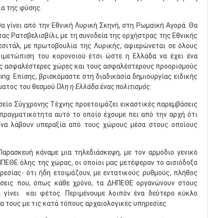
ία της φύσης.
θα
γίνει από την Εθνική Λυρική Σκηνή, στη Ρωμαϊκή Αγορά. Θα
ας Ρατσβελισβίλι, με τη συνοδεία της ορχήστρας της Εθνικής
εσιτάλ, με πρωτοβουλία της Λυρικής, αφιερώνεται σε όλους
ιμετώπιση του κορονοιού έτσι ώστε η Ελλάδα να έχει ένα
τις ασφαλέστερες χώρες και τους ασφαλέστερους προορισμούς
ming. Επίσης, βρισκόμαστε στη διαδικασία δημιουργίας ειδικής
ματος του θεσμού
Όλη η Ελλάδα ένας πολιτισμός.
είο Σύγχρονης Τέχνης προετοιμάζει εικαστικές παρεμβάσεις
πραγματικότητα αυτό το οποίο έχουμε πει από την αρχή ότι
 να λάβουν υπεραξία από τους χώρους μέσα στους οποίους
αρασκευή κάναμε μια τηλεδιάσκεψη, με τον αρμόδιο γενικό
ΠΕΘΕ όλης της χώρας, οι οποίοι μας μετέφεραν το αισιόδοξο
εσίας- ότι ήδη ετοιμάζουν, με εντατικούς ρυθμούς, πλήθος
ώσεις που, όπως κάθε χρόνο, τα ΔΗΠΕΘΕ οργανώνουν στους
α γίνει και φέτος. Περιμένουμε λοιπόν ένα δεύτερο κύκλο
 τους με τις κατά τόπους αρχαιολογικές υπηρεσίες.