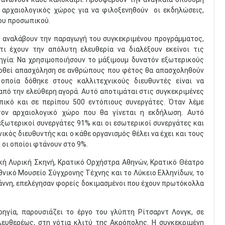
ο αρχαιολογικός χώρος για να φιλοξενηθούν οι εκδηλώσεις,
ου προσωπικού.
 αναλάβουν την παραγωγή του συγκεκριμένου προγράμματος,
ι έχουν την απόλυτη ελευθερία να διαλέξουν εκείνοι τις
ηγία: Να χρησιμοποιήσουν το μάξιμουμ δυνατόν εξωτερικούς
δοθεί απασχόληση σε ανθρώπους που φέτος θα απασχοληθούν
οποία δόθηκε στους καλλιτεχνικούς διευθυντές είναι να
πό την ελεύθερη αγορά. Αυτό αποτιμάται στις συγκεκριμένες
πικό και σε περίπου 500 εντόπιους συνεργάτες. Όταν λέμε
τον αρχαιολογικό χώρο που θα γίνεται η εκδήλωση. Αυτό
εξωτερικοί συνεργάτες 91% και οι εσωτερικοί συνεργάτες και
νικός διευθυντής και ο κάθε οργανισμός θέλει να έχει και τους
οι οποίοι φτάνουν στο 9%.
ική Λυρική Σκηνή, Κρατικό Ορχήστρα Αθηνών, Κρατικό Θέατρο
νικό Μουσείο Σύγχρονης Τέχνης και το Λύκειο Ελληνίδων, το
άννη, επελέγησαν φορείς δοκιμασμένοι που έχουν πρωτόκολλα
ηγία, παρουσιάζει το έργο του γλύπτη Ρίτσαρντ Λονγκ, σε
λευθερέως, στη νότια κλιτύ της Ακρόπολης. Η συγκεκριμένη