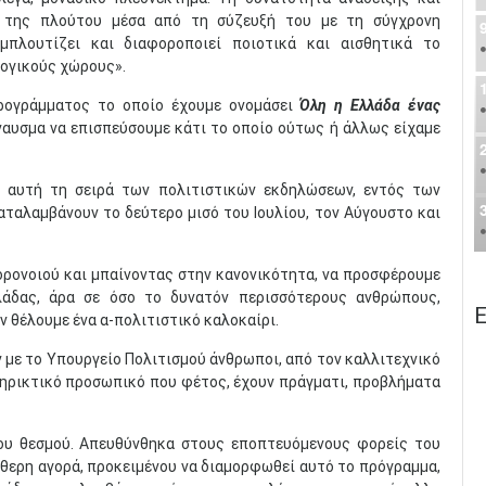
ύ της πλούτου μέσα από τη σύζευξή του με τη σύγχρονη
μπλουτίζει και διαφοροποιεί ποιοτικά και αισθητικά το
λογικούς χώρους».
ρογράμματος το οποίο έχουμε ονομάσει
Όλη η Ελλάδα ένας
ναυσμα να επισπεύσουμε κάτι το οποίο ούτως ή άλλως είχαμε
ε αυτή τη σειρά των πολιτιστικών εκδηλώσεων, εντός των
αταλαμβάνουν το δεύτερο μισό του Ιουλίου, τον Αύγουστο και
ορονοιού και μπαίνοντας στην κανονικότητα, να προσφέρουμε
λάδας, άρα σε όσο το δυνατόν περισσότερους ανθρώπους,
Ε
ν θέλουμε ένα α-πολιτιστικό καλοκαίρι.
 με το Υπουργείο Πολιτισμού άνθρωποι, από τον καλλιτεχνικό
στηρικτικό προσωπικό που φέτος, έχουν πράγματι, προβλήματα
ου θεσμού. Απευθύνθηκα στους εποπτευόμενους φορείς του
ύθερη αγορά, προκειμένου να διαμορφωθεί αυτό το πρόγραμμα,