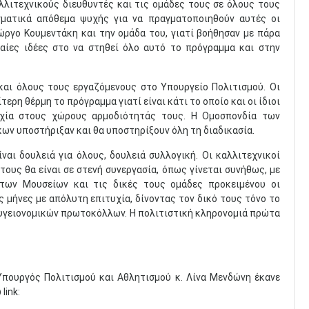
λιτεχνικούς διευθυντές και τις ομάδες τους σε όλους τους
γματικά απόθεμα ψυχής για να πραγματοποιηθούν αυτές οι
ώργο Κουμεντάκη και την ομάδα του, γιατί βοήθησαν με πάρα
αίες ιδέες στο να στηθεί όλο αυτό το πρόγραμμα και στην
και όλους τους εργαζόμενους στο Υπουργείο Πολιτισμού. Οι
ερη θέρμη το πρόγραμμα γιατί είναι κάτι το οποίο και οι ίδιοι
υχία στους χώρους αρμοδιότητάς τους. Η Ομοσπονδία των
ν υποστήριξαν και θα υποστηρίξουν όλη τη διαδικασία.
ναι δουλειά για όλους, δουλειά συλλογική. Οι καλλιτεχνικοί
 τους θα είναι σε στενή συνεργασία, όπως γίνεται συνήθως, με
των Μουσείων και τις δικές τους ομάδες προκειμένου οι
μήνες με απόλυτη επιτυχία, δίνοντας τον δικό τους τόνο το
 υγειονομικών πρωτοκόλλων. Η πολιτιστική κληρονομιά πρώτα
Υπουργός Πολιτισμού και Αθλητισμού κ. Λίνα Μενδώνη έκανε
link: