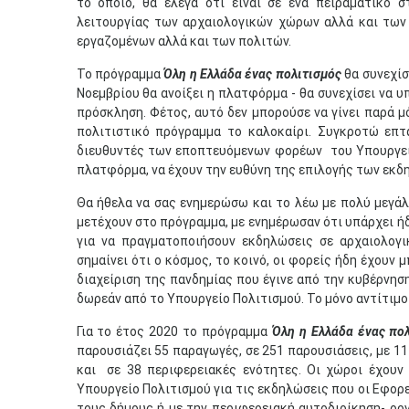
το οποίο, θα έλεγα ότι είναι σε ένα πειραματικό
λειτουργίας των αρχαιολογικών χώρων αλλά και των
εργαζομένων αλλά και των πολιτών.
Το πρόγραμμα
Όλη η Ελλάδα ένας πολιτισμός
θα συνεχίσ
Νοεμβρίου θα ανοίξει η πλατφόρμα - θα συνεχίσει να υ
πρόσκληση. Φέτος, αυτό δεν μπορούσε να γίνει παρά μ
πολιτιστικό πρόγραμμα το καλοκαίρι. Συγκροτώ επτ
διευθυντές των εποπτευόμενων φορέων του Υπουργείου
πλατφόρμα, να έχουν την ευθύνη της επιλογής των εκδ
Θα ήθελα να σας ενημερώσω και το λέω με πολύ μεγάλ
μετέχουν στο πρόγραμμα, με ενημέρωσαν ότι υπάρχει ήδ
για να πραγματοποιήσουν εκδηλώσεις σε αρχαιολογι
σημαίνει ότι ο κόσμος, το κοινό, οι φορείς ήδη έχουν
διαχείριση της πανδημίας που έγινε από την κυβέρνηση
δωρεάν από το Υπουργείο Πολιτισμού. Το μόνο αντίτιμο 
Για το έτος 2020 το πρόγραμμα
Όλη η Ελλάδα ένας πο
παρουσιάζει 55 παραγωγές, σε 251 παρουσιάσεις, με 1
και σε 38 περιφερειακές ενότητες. Οι χώροι έχουν 
Υπουργείο Πολιτισμού για τις εκδηλώσεις που οι Εφορε
τους δήμους ή με την περιφερειακή αυτοδιοίκηση- ορ