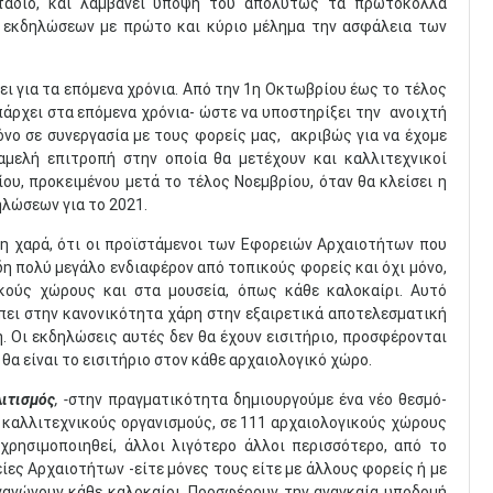
 στάδιο, και λαμβάνει υπόψη του απολύτως τα πρωτόκολλα
 εκδηλώσεων με πρώτο και κύριο μέλημα την ασφάλεια των
ει για τα επόμενα χρόνια. Από την 1η Οκτωβρίου έως το τέλος
πάρχει στα επόμενα χρόνια- ώστε να υποστηρίξει την ανοιχτή
όνο σε συνεργασία με τους φορείς μας, ακριβώς για να έχομε
αμελή επιτροπή στην οποία θα μετέχουν και καλλιτεχνικοί
, προκειμένου μετά το τέλος Νοεμβρίου, όταν θα κλείσει η
ηλώσεων για το 2021.
η χαρά, ότι οι προϊστάμενοι των Εφορειών Αρχαιοτήτων που
η πολύ μεγάλο ενδιαφέρον από τοπικούς φορείς και όχι μόνο,
κούς χώρους και στα μουσεία, όπως κάθε καλοκαίρι. Αυτό
 μπει στην κανονικότητα χάρη στην εξαιρετικά αποτελεσματική
. Οι εκδηλώσεις αυτές δεν θα έχουν εισιτήριο, προσφέρονται
θα είναι το εισιτήριο στον κάθε αρχαιολογικό χώρο.
λιτισμός
, -
στην πραγματικότητα δημιουργούμε ένα νέο θεσμό-
1 καλλιτεχνικούς οργανισμούς, σε 111 αρχαιολογικούς χώρους
χρησιμοποιηθεί, άλλοι λιγότερο άλλοι περισσότερο, από το
ίες Αρχαιοτήτων -είτε μόνες τους είτε με άλλους φορείς ή με
γανώνουν κάθε καλοκαίρι. Προσφέρουν την αναγκαία υποδομή