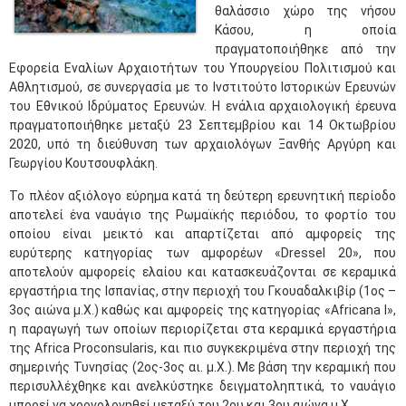
θαλάσσιο χώρο της νήσου
Κάσου, η οποία
πραγματοποιήθηκε από την
Εφορεία Εναλίων Αρχαιοτήτων του Υπουργείου Πολιτισμού και
Αθλητισμού, σε συνεργασία με το Ινστιτούτο Ιστορικών Ερευνών
του Εθνικού Ιδρύματος Ερευνών. Η ενάλια αρχαιολογική έρευνα
πραγματοποιήθηκε μεταξύ 23 Σεπτεμβρίου και 14 Οκτωβρίου
2020, υπό τη διεύθυνση των αρχαιολόγων Ξανθής Αργύρη και
Γεωργίου Κουτσουφλάκη.
Το πλέον αξιόλογο εύρημα κατά τη δεύτερη ερευνητική περίοδο
αποτελεί ένα ναυάγιο της Ρωμαϊκής περιόδου, το φορτίο του
οποίου είναι μεικτό και απαρτίζεται από αμφορείς της
ευρύτερης κατηγορίας των αμφορέων «Dressel 20», που
αποτελούν αμφορείς ελαίου και κατασκευάζονται σε κεραμικά
εργαστήρια της Ισπανίας, στην περιοχή του Γκουαδαλκιβίρ (1ος –
3ος αιώνα μ.Χ.) καθώς και αμφορείς της κατηγορίας «Africana I»,
η παραγωγή των οποίων περιορίζεται στα κεραμικά εργαστήρια
της Africa Proconsularis, και πιο συγκεκριμένα στην περιοχή της
σημερινής Τυνησίας (2ος-3ος αι. μ.Χ.). Με βάση την κεραμική που
περισυλλέχθηκε και ανελκύστηκε δειγματοληπτικά, το ναυάγιο
μπορεί να χρονολογηθεί μεταξύ του 2ου και 3ου αιώνα μ.Χ.