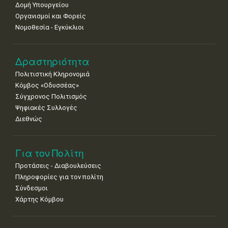
Δομή Υπουργείου
15
16
17
18
19
20
21
Οργανισμοί και Φορείς
•
•
•
•
•
•
•
Νομοθεσία - Εγκύκλιοι
22
23
24
25
26
27
28
•
•
•
•
•
•
•
Δραστηριότητα
29
30
Πολιτιστική Κληρονομιά
•
•
Κόμβος «Οδυσσέας»
Σύγχρονος Πολιτισμός
Ψηφιακές Συλλογές
Διεθνώς
Για τον Πολίτη
Προτάσεις - Διαβουλεύσεις
Πληροφορίες για τον πολίτη
Σύνδεσμοι
Χάρτης Κόμβου