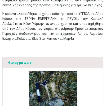
ατομικού χρόνου βυθού, ενώ καλύφθηκε το 80% περίπου της
συνολικής έκτασης της προγραμματισμένης για έρευνα περιοχής.
Η έρευνα υλοποιήθηκε με χρηματοδότηση από το ΥΠΠΟΑ, το Δήμο
Κάσου, την ΤΕΡΝΑ ΕΝΕΡΓΕΙΑΚΗ, τη REVOIL, την Κασιακή
Αδελφότητα Νέας Υόρκης, ανώνυμο χορηγό και υποστηρίχθηκε
από τον Δήμο Κάσου, τον Φορέα Διαχείρισης Προστατευόμενων
Περιοχών Δωδεκανήσου και τις επιχειρήσεις Apnea, Aquatec,
Ελληνικά Καλώδια, Blue Star Ferries και Map4u.
Φωτογραφίες: