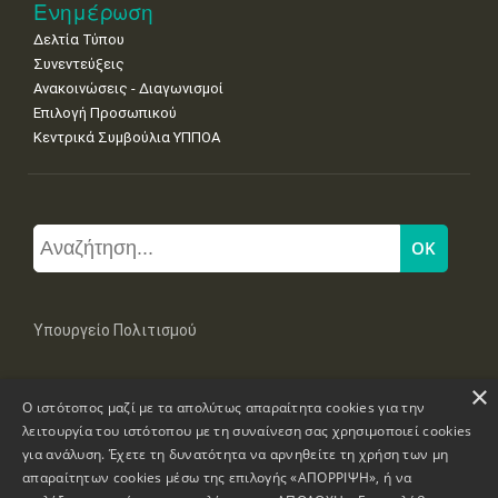
Ενημέρωση
Δελτία Τύπου
Συνεντεύξεις
Ανακοινώσεις - Διαγωνισμοί
Επιλογή Προσωπικού
Κεντρικά Συμβούλια ΥΠΠΟΑ
Υπουργείο Πολιτισμού
×
Μπουμπουλίνας 20-22, 106 82 Αθήνα
Ο ιστότοπος μαζί με τα απολύτως απαραίτητα cookies για την
Τηλ: +30 2131322100, 2131322421
mail: grplk@culture.gr
λειτουργία του ιστότοπου με τη συναίνεση σας χρησιμοποιεί cookies
για ανάλυση. Έχετε τη δυνατότητα να αρνηθείτε τη χρήση των μη
απαραίτητων cookies μέσω της επιλογής «ΑΠΟΡΡΙΨΗ», ή να