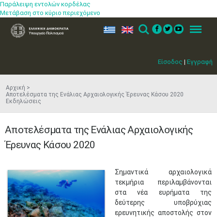
Παράλειψη εντολών κορδέλας
Μετάβαση στο κύριο περιεχόμενο
ελ
en
Search
Menu
Είσοδος
|
Εγγραφή
Αρχική
Αποτελέσματα της Ενάλιας Αρχαιολογικής Έρευνας Κάσου 2020
Εκδηλώσεις
Αποτελέσματα της Ενάλιας Αρχαιολογικής
Έρευνας Κάσου 2020
​Σημαντικά αρχαιολογικά
τεκμήρια περιλαμβάνονται
στα νέα ευρήματα της
δεύτερης υποβρύχιας
ερευνητικής αποστολής στον