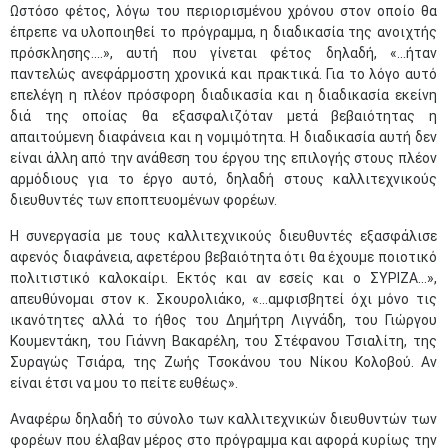
Ωστόσο φέτος, λόγω του περιορισμένου χρόνου στον οποίο θα
έπρεπε να υλοποιηθεί το πρόγραμμα, η διαδικασία της ανοιχτής
πρόσκλησης....», αυτή που γίνεται φέτος δηλαδή, «...ήταν
παντελώς ανεφάρμοστη χρονικά και πρακτικά. Για το λόγο αυτό
επελέγη η πλέον πρόσφορη διαδικασία και η διαδικασία εκείνη
διά της οποίας θα εξασφαλιζόταν μετά βεβαιότητας η
απαιτούμενη διαφάνεια και η νομιμότητα. Η διαδικασία αυτή δεν
είναι άλλη από την ανάθεση του έργου της επιλογής στους πλέον
αρμόδιους για το έργο αυτό, δηλαδή στους καλλιτεχνικούς
διευθυντές των εποπτευομένων φορέων.
Η συνεργασία με τους καλλιτεχνικούς διευθυντές εξασφάλισε
αφενός διαφάνεια, αφετέρου βεβαιότητα ότι θα έχουμε ποιοτικό
πολιτιστικό καλοκαίρι. Εκτός και αν εσείς και ο ΣΥΡΙΖΑ...»,
απευθύνομαι στον κ. Σκουρολιάκο, «...αμφισβητεί όχι μόνο τις
ικανότητες αλλά το ήθος του Δημήτρη Λιγνάδη, του Γιώργου
Κουμεντάκη, του Γιάννη Βακαρέλη, του Στέφανου Τσιαλίτη, της
Συραγώς Τσιάρα, της Ζωής Τσοκάνου του Νίκου Κολοβού. Αν
είναι έτσι να μου το πείτε ευθέως».
Αναφέρω δηλαδή το σύνολο των καλλιτεχνικών διευθυντών των
φορέων που έλαβαν μέρος στο πρόγραμμα και αφορά κυρίως την