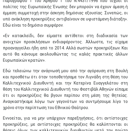
Παραγράφου 1 του Άρθρου 1 του Ν.4431/1996 που ισχύει οι
πολίτες της Ευρωπαϊκής Ένωσης δεν μπορούν να έχουν άμεση ή
έμμεση συμμετοχή στην άσκηση δημόσιας εξουσίας. Συνεπώς, οι
υπό ανάκληση προκηρύξεις αντιβαίνουν σε υφιστάμενη διάταξη».
Εδώ είναι το δημόσιο συμφέρον.
«Εν κατακλείδι, δεν είμαστε αντίθετοι στη διαδικασία των
ανοιχτών προσκλήσεων ενδιαφέροντος. Άλλωστε, τις είχαμε
προαναγγείλει ήδη από το 2014. Αλλά σωστών προκηρύξεων. Και
αυτό θα κάνουμε ακολουθώντας τις καλές πρακτικές άλλων
Ευρωπαϊκών κρατών».
Εδώ τελειώνω την ανάγνωσή μου από την αγόρευση στη Βουλή
και προσθέτω ότι όταν τοποθετήσαμε τον Λιγνάδη στη θέση του
Καλλιτεχνικού Διευθυντή και την Κατερίνα Ευαγγελάτου στη
θέση του Καλλιτεχνικού Διευθυντή του Φεστιβάλ Αθηνών είπαμε
ότι οι προκηρύξεις θα βγουν περίπου στη μέση της θητείας.
Αναγκαστήκαμε λόγω των γεγονότων να συντμήσουμε λίγο το
χρόνο στην περίπτωση του Εθνικού Θεάτρου.
Εννοείται, για να μην υπάρχουν παρεξηγήσεις, ότι αντίστοιχες
προκηρύξεις, με αντίστοιχες προκηρύξεις θα καλύπτονται οι
θέσεις όλων των καλλιτεχνικών διευθυντών μετά την πρώτη