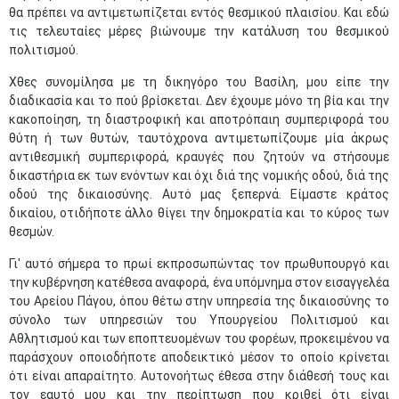
θα πρέπει να αντιμετωπίζεται εντός θεσμικού πλαισίου. Και εδώ
τις τελευταίες μέρες βιώνουμε την κατάλυση του θεσμικού
πολιτισμού.
Χθες συνομίλησα με τη δικηγόρο του Βασίλη, μου είπε την
διαδικασία και το πού βρίσκεται. Δεν έχουμε μόνο τη βία και την
κακοποίηση, τη διαστροφική και αποτρόπαιη συμπεριφορά του
θύτη ή των θυτών, ταυτόχρονα αντιμετωπίζουμε μία άκρως
αντιθεσμική συμπεριφορά, κραυγές που ζητούν να στήσουμε
δικαστήρια εκ των ενόντων και όχι διά της νομικής οδού, διά της
οδού της δικαιοσύνης. Αυτό μας ξεπερνά. Είμαστε κράτος
δικαίου, οτιδήποτε άλλο θίγει την δημοκρατία και το κύρος των
θεσμών.
Γι' αυτό σήμερα το πρωί εκπροσωπώντας τον πρωθυπουργό και
την κυβέρνηση κατέθεσα αναφορά, ένα υπόμνημα στον εισαγγελέα
του Αρείου Πάγου, όπου θέτω στην υπηρεσία της δικαιοσύνης το
σύνολο των υπηρεσιών του Υπουργείου Πολιτισμού και
Αθλητισμού και των εποπτευομένων του φορέων, προκειμένου να
παράσχουν οποιοδήποτε αποδεικτικό μέσον το οποίο κρίνεται
ότι είναι απαραίτητο. Αυτονοήτως έθεσα στην διάθεσή τους και
τον εαυτό μου και την περίπτωση που κριθεί ότι είναι