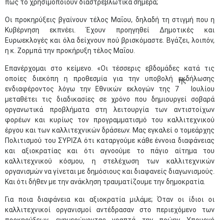
πώς το χρησιμοποιούν διαστρεβλωτικά σήμερα;
Οι προκηρύξεις βγαίνουν τέλος Μαΐου, δηλαδή τη στιγμή που η
Κυβέρνηση εκπνέει. Έχουν προηγηθεί Δημοτικές και
Ευρωεκλογές και όλα δείχνουν πού βρισκόμαστε. Βγάζει, λοιπόν,
η κ. Ζορμπά την προκήρυξη τέλος Μαΐου.
Επανέρχομαι στο κείμενο. «Οι τέσσερις εβδομάδες κατά τις
οποίες διεκόπη η προθεσμία για την υποβολή εκδήλωσης
ης
ενδιαφέροντος λόγω την Εθνικών εκλογών της 7
Ιουλίου
μεταθέτει τις διαδικασίες σε χρόνο που δημιουργεί σοβαρά
οργανωτικά προβλήματα στη λειτουργία των αντιστοίχων
φορέων και κυρίως τον προγραμματισμό του καλλιτεχνικού
έργου και των καλλιτεχνικών δράσεων. Μας εγκαλεί ο τομεάρχης
Πολιτισμού του ΣΥΡΙΖΑ ότι καταργούμε κάθε έννοια διαφάνειας
και αξιοκρατίας και ότι αγνοούμε το πάγιο αίτημα του
καλλιτεχνικού κόσμου, η στελέχωση των καλλιτεχνικών
οργανισμών να γίνεται με δημόσιους και διαφανείς διαγωνισμούς.
Και ότι δήθεν με την ανάκληση τραυματίζουμε την δημοκρατία.
Για ποια διαφάνεια και αξιοκρατία μιλάμε; Όταν οι ίδιοι οι
καλλιτεχνικοί οργανισμοί αντέδρασαν στο περιεχόμενο των