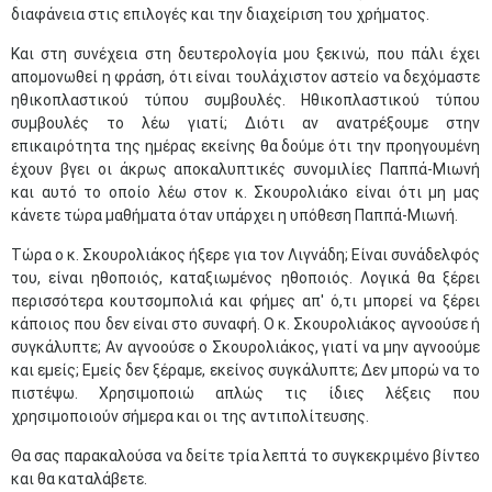
διαφάνεια στις επιλογές και την διαχείριση του χρήματος.
Και στη συνέχεια στη δευτερολογία μου ξεκινώ, που πάλι έχει
απομονωθεί η φράση, ότι είναι τουλάχιστον αστείο να δεχόμαστε
ηθικοπλαστικού τύπου συμβουλές. Ηθικοπλαστικού τύπου
συμβουλές το λέω γιατί; Διότι αν ανατρέξουμε στην
επικαιρότητα της ημέρας εκείνης θα δούμε ότι την προηγουμένη
έχουν βγει οι άκρως αποκαλυπτικές συνομιλίες Παππά-Μιωνή
και αυτό το οποίο λέω στον κ. Σκουρολιάκο είναι ότι μη μας
κάνετε τώρα μαθήματα όταν υπάρχει η υπόθεση Παππά-Μιωνή.
Τώρα ο κ. Σκουρολιάκος ήξερε για τον Λιγνάδη; Είναι συνάδελφός
του, είναι ηθοποιός, καταξιωμένος ηθοποιός. Λογικά θα ξέρει
περισσότερα κουτσομπολιά και φήμες απ' ό,τι μπορεί να ξέρει
κάποιος που δεν είναι στο συναφή. Ο κ. Σκουρολιάκος αγνοούσε ή
συγκάλυπτε; Αν αγνοούσε ο Σκουρολιάκος, γιατί να μην αγνοούμε
και εμείς; Εμείς δεν ξέραμε, εκείνος συγκάλυπτε; Δεν μπορώ να το
πιστέψω. Χρησιμοποιώ απλώς τις ίδιες λέξεις που
χρησιμοποιούν σήμερα και οι της αντιπολίτευσης.
Θα σας παρακαλούσα να δείτε τρία λεπτά το συγκεκριμένο βίντεο
και θα καταλάβετε.