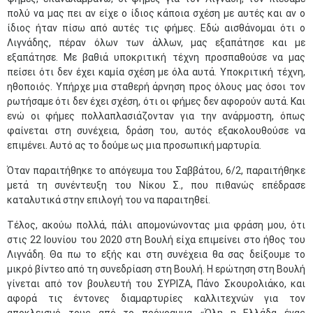
πολύ να μας πει αν είχε ο ίδιος κάποια σχέση με αυτές και αν ο
ίδιος ήταν πίσω από αυτές τις φήμες. Εδώ αισθάνομαι ότι ο
Λιγνάδης, πέραν όλων των άλλων, μας εξαπάτησε και με
εξαπάτησε. Με βαθιά υποκριτική τέχνη προσπαθούσε να μας
πείσει ότι δεν έχει καμία σχέση με όλα αυτά. Υποκριτική τέχνη,
ηθοποιός. Υπήρχε μια σταθερή άρνηση προς όλους μας όσοι τον
ρωτήσαμε ότι δεν έχει σχέση, ότι οι φήμες δεν αφορούν αυτά. Και
ενώ οι φήμες πολλαπλασιάζονταν για την ανάρμοστη, όπως
φαίνεται στη συνέχεια, δράση του, αυτός εξακολουθούσε να
επιμένει. Αυτό ας το δούμε ως μια προσωπική μαρτυρία.
Όταν παραιτήθηκε το απόγευμα του Σαββάτου, 6/2, παραιτήθηκε
μετά τη συνέντευξη του Νίκου Σ., που πιθανώς επέδρασε
καταλυτικά στην επιλογή του να παραιτηθεί.
Τέλος, ακούω πολλά, πάλι απομονώνοντας μια φράση μου, ότι
στις 22 Ιουνίου του 2020 στη Βουλή είχα επιμείνει στο ήθος του
Λιγνάδη. Θα πω το εξής και στη συνέχεια θα σας δείξουμε το
μικρό βίντεο από τη συνεδρίαση στη Βουλή. Η ερώτηση στη Βουλή
γίνεται από τον βουλευτή του ΣΥΡΙΖΑ, Πάνο Σκουρολιάκο, και
αφορά τις έντονες διαμαρτυρίες καλλιτεχνών για τον