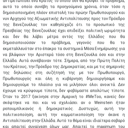
αντιμετωπίσει ένα κράτος το οποίο δεν θα κρύψει το πρόβλημα,
αυτό το οποίο συνέβη τα προηγούμενα χρόνια, όταν τόσο η
δημοσιοποιημένη πλέον επιστολή του πρώην Πρωθυπουργού και
νυν Αρχηγού της Αξιωματικής Αντιπολίτευσης προς τον Πρόεδρο
της Βενεζουέλας τον καθησύχαζε ότι το προσωπικό της
Πρεσβείας της Βενεζουέλας έχει επιδείξει πολιτική ωριμότητα
και δεν θα λάβει μέτρα εντός της Ελλάδος που θα
δημοσιοποιούσαν το πρόβλημα, γεγονός που θα το
εκμεταλλευόταν στο έπακρο τα συστημικά Μέσα Ενημέρωσης για
να βλάψουν την Αριστερά τόσο στη Βενεζουέλα όσο και στην
Ελλάδα. Αυτά συνέβαιναν τότε. Σήμερα, από την Πρώτη Πολίτη
του Κράτους, την Πρόεδρο της Δημοκρατίας, και με τις σημερινές
της δηλώσεις στη συζήτησή της με τον Πρωθυπουργό,
Πρωθυπουργός και όλη η κυβέρνηση δημιουργήσαμε και
δημιουργούμε το πλαίσιο για να μιλήσουν όλοι ανοικτά. Δεν
έχουμε να κρύψουμε τίποτε, δεν φοβόμαστε απολύτως τίποτε.
Όταν το 2017 ξεκίνησε στην Αμερική το #MeToo, κανείς δεν
σκέφτηκε να πει και να σχολιάσει αν ο Weinstein ήταν
ρεπουμπλικανός ή δημοκρατικός. Δυστυχώς, αυτή την
πολιτικοποίηση, αυτή την κομματικοποίηση την έκανε η
Αντιπολίτευση στην Ελλάδα. Αυτό το θέμα είναι ιδιαίτερα σοβαρό
και απαιτεί συναίνεση όλων μας. Απαιτεί το maximum του