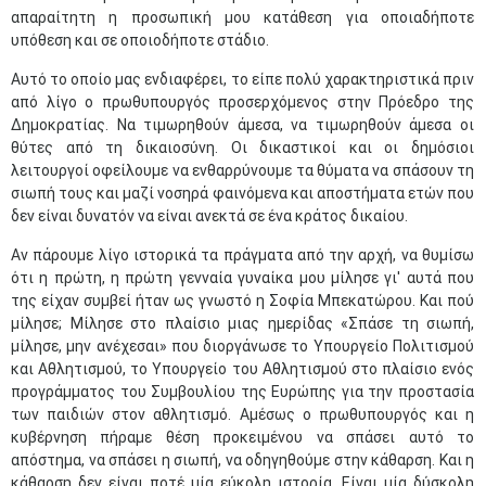
απαραίτητη η προσωπική μου κατάθεση για οποιαδήποτε
υπόθεση και σε οποιοδήποτε στάδιο.
Αυτό το οποίο μας ενδιαφέρει, το είπε πολύ χαρακτηριστικά πριν
από λίγο ο πρωθυπουργός προσερχόμενος στην Πρόεδρο της
Δημοκρατίας. Να τιμωρηθούν άμεσα, να τιμωρηθούν άμεσα οι
θύτες από τη δικαιοσύνη. Οι δικαστικοί και οι δημόσιοι
λειτουργοί οφείλουμε να ενθαρρύνουμε τα θύματα να σπάσουν τη
σιωπή τους και μαζί νοσηρά φαινόμενα και αποστήματα ετών που
δεν είναι δυνατόν να είναι ανεκτά σε ένα κράτος δικαίου.
Αν πάρουμε λίγο ιστορικά τα πράγματα από την αρχή, να θυμίσω
ότι η πρώτη, η πρώτη γενναία γυναίκα μου μίλησε γι' αυτά που
της είχαν συμβεί ήταν ως γνωστό η Σοφία Μπεκατώρου. Και πού
μίλησε; Μίλησε στο πλαίσιο μιας ημερίδας «Σπάσε τη σιωπή,
μίλησε, μην ανέχεσαι» που διοργάνωσε το Υπουργείο Πολιτισμού
και Αθλητισμού, το Υπουργείο του Αθλητισμού στο πλαίσιο ενός
προγράμματος του Συμβουλίου της Ευρώπης για την προστασία
των παιδιών στον αθλητισμό. Αμέσως ο πρωθυπουργός και η
κυβέρνηση πήραμε θέση προκειμένου να σπάσει αυτό το
απόστημα, να σπάσει η σιωπή, να οδηγηθούμε στην κάθαρση. Και η
κάθαρση δεν είναι ποτέ μία εύκολη ιστορία. Είναι μία δύσκολη