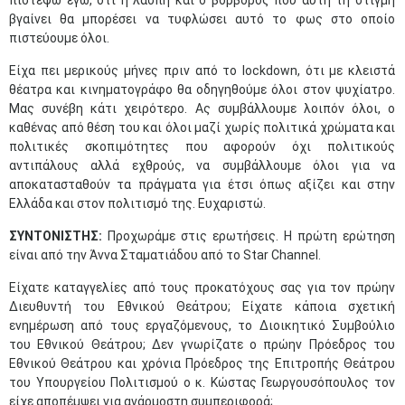
πιστέψω εγώ, ότι η λάσπη και ο βόρβορος που αυτή τη στιγμή
βγαίνει θα μπορέσει να τυφλώσει αυτό το φως στο οποίο
πιστεύουμε όλοι.
Είχα πει μερικούς μήνες πριν από το lockdown, ότι με κλειστά
θέατρα και κινηματογράφο θα οδηγηθούμε όλοι στον ψυχίατρο.
Μας συνέβη κάτι χειρότερο. Ας συμβάλλουμε λοιπόν όλοι, ο
καθένας από θέση του και όλοι μαζί χωρίς πολιτικά χρώματα και
πολιτικές σκοπιμότητες που αφορούν όχι πολιτικούς
αντιπάλους αλλά εχθρούς, να συμβάλλουμε όλοι για να
αποκατασταθούν τα πράγματα για έτσι όπως αξίζει και στην
Ελλάδα και στον πολιτισμό της. Ευχαριστώ.
ΣΥΝΤΟΝΙΣΤΗΣ:
Προχωράμε στις ερωτήσεις. Η πρώτη ερώτηση
είναι από την Άννα Σταματιάδου από το Star Channel.
Είχατε καταγγελίες από τους προκατόχους σας για τον πρώην
Διευθυντή του Εθνικού Θεάτρου; Είχατε κάποια σχετική
ενημέρωση από τους εργαζόμενους, το Διοικητικό Συμβούλιο
του Εθνικού Θεάτρου; Δεν γνωρίζατε ο πρώην Πρόεδρος του
Εθνικού Θεάτρου και χρόνια Πρόεδρος της Επιτροπής Θεάτρου
του Υπουργείου Πολιτισμού ο κ. Κώστας Γεωργουσόπουλος τον
είχε αποπέμψει για ανάρμοστη συμπεριφορά;