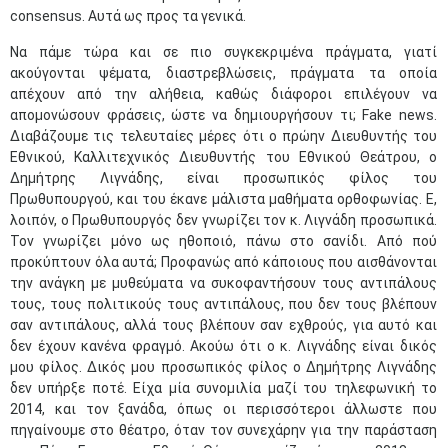
consensus. Αυτά ως προς τα γενικά.
Να πάμε τώρα και σε πιο συγκεκριμένα πράγματα, γιατί
ακούγονται ψέματα, διαστρεβλώσεις, πράγματα τα οποία
απέχουν από την αλήθεια, καθώς διάφοροι επιλέγουν να
απομονώσουν φράσεις, ώστε να δημιουργήσουν τι; Fake news.
Διαβάζουμε τις τελευταίες μέρες ότι ο πρώην Διευθυντής του
Εθνικού, Καλλιτεχνικός Διευθυντής του Εθνικού Θεάτρου, ο
Δημήτρης Λιγνάδης, είναι προσωπικός φίλος του
Πρωθυπουργού, και του έκανε μάλιστα μαθήματα ορθοφωνίας. Ε,
λοιπόν, ο Πρωθυπουργός δεν γνωρίζει τον κ. Λιγνάδη προσωπικά.
Τον γνωρίζει μόνο ως ηθοποιό, πάνω στο σανίδι. Από πού
προκύπτουν όλα αυτά; Προφανώς από κάποιους που αισθάνονται
την ανάγκη με μυθεύματα να συκοφαντήσουν τους αντιπάλους
τους, τους πολιτικούς τους αντιπάλους, που δεν τους βλέπουν
σαν αντιπάλους, αλλά τους βλέπουν σαν εχθρούς, για αυτό και
δεν έχουν κανένα φραγμό. Ακούω ότι ο κ. Λιγνάδης είναι δικός
μου φίλος. Δικός μου προσωπικός φίλος ο Δημήτρης Λιγνάδης
δεν υπήρξε ποτέ. Είχα μία συνομιλία μαζί του τηλεφωνική το
2014, και τον ξανάδα, όπως οι περισσότεροι άλλωστε που
πηγαίνουμε στο θέατρο, όταν τον συνεχάρην για την παράσταση