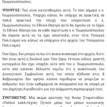
Γεωργουσόπουλος;
ΥΠΟΥΡΓΟΣ:
Πού είναι κατατεθειμένο αυτό; Το λέει σήμερα ο κ.
Γεωργουσόπουλος. Υπάρχει κάπου; Αν υπάρχει σε πρακτικά, σε
παλιά πρακτικά την εποχή που υπηρετούσε ο κ.
Γεωργουσόπουλος το Εθνικό Θέατρο αυτό θα όφειλε να το ξέρει
το Εθνικό Θέατρο και σε κάθε περίπτωση ο κ. Γεωργουσόπουλος
θα έπρεπε αυτά να τα έχει αποστείλει στον τότε Υπουργό
Πολιτισμού και κάπως να υπάρχουν στο αρχείο του Υπουργείου
Πολιτισμού.
Όσο ξέρω, δεν μπορώ να πω ότι έκανα ανασκαφή στο αρχείο, διότι
δεν είναι αυτή η δουλειά μου. Όσο ξέρω τέτοιου είδους γραπτή
καταγγελία δεν έχει υπάρξει ούτε από τον κ. Γεωργουσόπουλο,
ούτε από κανέναν. Άλλωστε νομίζω ότι η ανακοίνωση του
Διοικητικού Συμβουλίου αυτή την οποία εξέδωσε στις 8
Φεβρουαρίου δεν αφήνει κανένα περιθώριο να γνώριζαν οι
άνθρωποι που ήταν καθημερινά σε συνεργασία και σε επαφή με
τον Δημήτρη Λιγνάδη κάτι για την ανάρμοστη συμπεριφορά τους.
ΣΥΝΤΟΝΙΣΤΗΣ:
Μία ακόμα ερώτηση της Άννας Σταματιάδου.
«Πολλοί καλλιτέχνες ζητούν μέσω των μέσων κοινωνικής