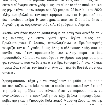
του, δέος που ενδεχομένως αισθάνεται. Ίσως κάνω λάθος, αλλά
αυτό αισθάνομαι, αυτό γράφω. Ας μην είμαστε τόσο απόλυτοι και
ας μην στήνουμε τον κόσμο στα έξι μέτρα». 28 Ιουλίου του 2020.
«Μην πυροβολείται τον συγκεκριμένο πιανίστα. Η μουσική του
δεν τελείωσε ακόμα. Η φωτογραφία από τον Οιδίποδα, όπου ο
Λιγνάδης ήταν συγκλονιστικός». Αυτά γράφει η κ. Ακρίτα.
Ακούω ότι ήταν προαποφασισμένη η επιλογή του Λιγνάδη πριν
τις εκλογές, για αυτό, γιατί ήταν δήθεν φίλος του
Πρωθυπουργού. Ε λοιπόν, επαναλαμβάνω, ο Πρωθυπουργός
γνώριζε τον κ. Λιγνάδη, όπως όλος ο ελληνικός λαός, από το
σανίδι. Δεν ήταν προσωπικός του φίλος, παρά τα όσα
προσπαθούν κάποιοι να προσάψουν. Ας βρουν ένα μάρτυρα, μία
φωτογραφία, που να δείχνει ότι ο Πρωθυπουργός ή εγώ κάναμε
παρέα ιδιωτική με τον Δημήτρη Λιγνάδη. Δεν θα βρεθεί, γιατί δεν
υπάρχει.
Χρησιμοποιούν τάχα για να ενισχύσουν το μύθευμα το οποίο
κατασκευάζουν, τα fake news τα οποία κατασκευάζουν, ότι από
τις πρώτες πράξεις που κάναμε ήταν να πάρουμε πίσω, να
ανακαλέσουμε την προκήρυξη που είχε βγάλει η προηγούμενη
κυβέρνηση και η Υπουργός Πολιτισμού Μυρσίνη Ζορμπά, για την