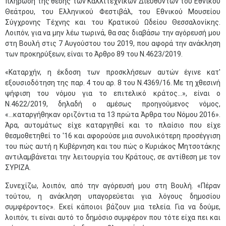
πλήρωση της θέσης των Καλλιτεχνικών Διευθυντών του Εθνικού
Θεάτρου, του Ελληνικού Φεστιβάλ, του Εθνικού Μουσείου
Σύγχρονης Τέχνης και του Κρατικού Ωδείου Θεσσαλονίκης.
Λοιπόν, για να μην λέω τωρινά, θα σας διαβάσω την αγόρευσή μου
στη Βουλή στις 7 Αυγούστου του 2019, που αφορά την ανάκληση
των προκηρύξεων, είναι το Άρθρο 89 του Ν.4623/2019.
«Καταρχήν, η έκδοση των προσκλήσεων αυτών έγινε κατ'
εξουσιοδότηση της παρ. 4 του αρ. 8 του Ν.4369/16. Με τη χθεσινή
ψήφιση του νόμου για το επιτελικό κράτος...», είναι ο
Ν.4622/2019, δηλαδή ο αμέσως προηγούμενος νόμος,
«...καταργήθηκαν οριζόντια τα 13 πρώτα Άρθρα του Νόμου 2016».
Άρα, αυτομάτως είχε καταργηθεί και το πλαίσιο που είχε
θεσμοθετηθεί το '16 και αφορούσε μια συνολικότερη προσέγγιση
του πώς αυτή η Κυβέρνηση και του πώς ο Κυριάκος Μητσοτάκης
αντιλαμβάνεται την λειτουργία του Κράτους, σε αντίθεση με τον
ΣΥΡΙΖΑ.
Συνεχίζω, λοιπόν, από την αγόρευσή μου στη Βουλή. «Πέραν
τούτου, η ανάκληση υπαγορεύεται για λόγους δημοσίου
συμφέροντος». Εκεί κάποιοι βάζουν μια τελεία. Για να δούμε,
λοιπόν, τι είναι αυτό το δημόσιο συμφέρον που τότε είχα πει και