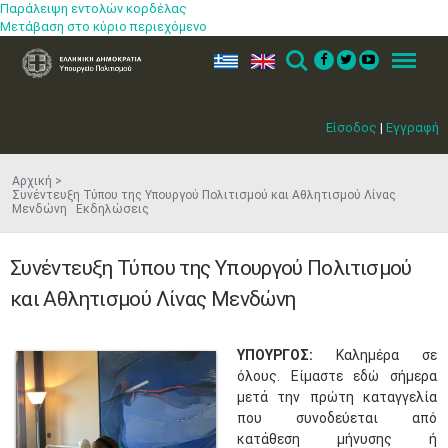
Παράλειψη εντολών κορδέλας
Μετάβαση στο κύριο περιεχόμενο
ελ
en
Search
Menu
Είσοδος
|
Εγγραφή
Αρχική
Συνέντευξη Τύπου της Υπουργού Πολιτισμού και Αθλητισμού Λίνας
Μενδώνη Εκδηλώσεις
Συνέντευξη Τύπου της Υπουργού Πολιτισμού
και Αθλητισμού Λίνας Μενδώνη
ΥΠΟΥΡΓΟΣ:
Καλημέρα σε
όλους. Είμαστε εδώ σήμερα
μετά την πρώτη καταγγελία
που συνοδεύεται από
κατάθεση μήνυσης ή