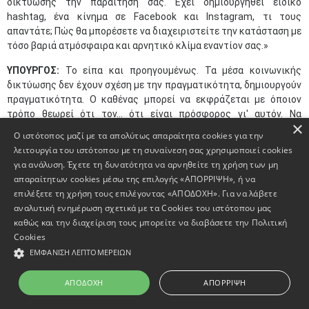
δικτύωσης την παραίτησή σας. Έχει δημιουργηθεί ειδικό
hashtag, ένα κίνημα σε Facebook και Instagram, τι τους
απαντάτε; Πώς θα μπορέσετε να διαχειριστείτε την κατάσταση με
τόσο βαριά ατμόσφαιρα και αρνητικό κλίμα εναντίον σας.»
ΥΠΟΥΡΓΟΣ:
Το είπα και προηγουμένως. Τα μέσα κοινωνικής
δικτύωσης δεν έχουν σχέση με την πραγματικότητα, δημιουργούν
πραγματικότητα. Ο καθένας μπορεί να εκφράζεται με όποιον
τρόπο θεωρεί ότι τον… ότι είναι πρόσφορος γι' αυτόν. Να
×
εκφράζεις τις σκέψεις του, αυτή είναι η δημοκρατία.
Ο ιστότοπος μαζί με τα απολύτως απαραίτητα cookies για την
λειτουργία του ιστότοπου με τη συναίνεση σας χρησιμοποιεί cookies
ΣΥΝΤΟΝΙΣΤΗΣ:
Επόμενη ερώτηση της Φωτεινής Λαμπρίδη.
για ανάλυση. Έχετε τη δυνατότητα να αρνηθείτε τη χρήση των μη
«Κυρία Μενδώνη, καταργήσατε τον διαγωνισμό για να
απαραίτητων cookies μέσω της επιλογής «ΑΠΟΡΡΙΨΗ», ή να
τοποθετήσετε τα πρόσωπα της αρεσκείας σας. Με δεδομένο
επιλέξετε τη χρήση τους επιλέγοντας «ΑΠΟΔΟΧΗ». Για να λάβετε
επίσης ότι υπάρχουν και σεμινάρια για εφήβους στη Σχολή του
αναλυτική ενημέρωση σχετικά με τα Cookies του ιστότοπου μας
Εθνικού Θεάτρου, ποιος παίρνει την πολιτική ευθύνη για την
καθώς και την διαχείριση τους μπορείτε να διαβάσετε την
Πολιτική
τοποθέτηση στο τιμόνι του Εθνικού, ενός προσώπου που
Cookies
φαίνεται να χρησιμοποιούσε τις σχολές και τα σχολεία ως
ΕΜΦΆΝΙΣΗ ΛΕΠΤΟΜΕΡΕΙΏΝ
δεξαμενές για να παραπλανεί εφήβους; Χρωστάει η πολιτική
ηγεσία μία συγγνώμη;»
ΑΠΟΔΟΧΉ
ΑΠΌΡΡΙΨΗ
ΥΠΟΥΡΓΟΣ:
Η πολιτική ηγεσία σήμερα, η σημερινή πολιτική
ηγεσία δεν γνώριζε, το είπα νομίζω σαφώς, δεν γνώριζα τίποτα