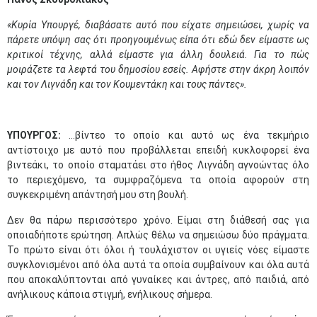
«Κυρία Υπουργέ, διαβάσατε αυτό που είχατε σημειώσει, χωρίς να
πάρετε υπόψη σας ότι προηγουμένως είπα ότι εδώ δεν είμαστε ως
κριτικοί τέχνης, αλλά είμαστε για άλλη δουλειά. Για το πώς
μοιράζετε τα λεφτά του δημοσίου εσείς. Αφήστε στην άκρη λοιπόν
και τον Λιγνάδη και τον Κουμεντάκη και τους πάντες».
ΥΠΟΥΡΓΟΣ:
…βίντεο το οποίο και αυτό ως ένα τεκμήριο
αντίστοιχο με αυτό που προβάλλεται επειδή κυκλοφορεί ένα
βιντεάκι, το οποίο σταματάει στο ήθος Λιγνάδη αγνοώντας όλο
το περιεχόμενο, τα συμφραζόμενα τα οποία αφορούν στη
συγκεκριμένη απάντησή μου στη βουλή.
Δεν θα πάρω περισσότερο χρόνο. Είμαι στη διάθεσή σας για
οποιαδήποτε ερώτηση. Απλώς θέλω να σημειώσω δύο πράγματα.
Το πρώτο είναι ότι όλοι ή τουλάχιστον οι υγιείς νόες είμαστε
συγκλονισμένοι από όλα αυτά τα οποία συμβαίνουν και όλα αυτά
που αποκαλύπτονται από γυναίκες και άντρες, από παιδιά, από
ανήλικους κάποια στιγμή, ενήλικους σήμερα.