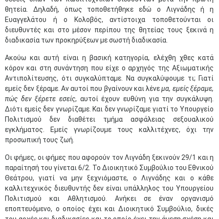
θητεία. Δηλαδή, όπως τοποθετήθηκε εδώ ο Λιγνάδης ή η
Ευαγγελάτου ή ο Κολοβός, αντίστοιχα τοποθετούνται οι
διευθυντές και στο μέσον περίπου της θητείας τους ξεκινά η
διαδικασία των προκηρύξεων με σωστή διαδικασία.
Ακούω και αυτή είναι η βασική κατηγορία, ελέχθη χθες κατά
κόρον και στη συνάντηση που είχε ο αρχηγός της Αξιωματικής
Αντιπολίτευσης, ότι συγκαλύπταμε. Να συγκαλύψουμε τι; Γιατί
εμείς δεν ξέραμε. Αν αυτοί που βγαίνουν και λένε
μα, εμείς ξέραμε,
πώς δεν ξέρετε εσείς
, αυτοί έχουν ευθύνη για την συγκάλυψη.
Διότι εμείς δεν γνωρίζαμε. Και δεν γνωρίζαμε γιατί το Υπουργείο
Πολιτισμού δεν διαθέτει τμήμα ασφάλειας σεξουαλικού
εγκλήματος. Εμείς γνωρίζουμε τους καλλιτέχνες, όχι την
προσωπική τους ζωή.
Οι φήμες, οι φήμες που αφορούν τον Λιγνάδη ξεκινούν 29/1 και η
παραίτησή του γίνεται 6/2. Το Διοικητικό Συμβούλιο του Εθνικού
Θεάτρου, γιατί να μην ξεχνιόμαστε, ο Λιγνάδης και ο κάθε
καλλιτεχνικός διευθυντής δεν είναι υπάλληλος του Υπουργείου
Πολιτισμού και Αθλητισμού. Ανήκει σε έναν οργανισμό
εποπτευόμενο, ο οποίος έχει και Διοικητικό Συμβούλιο, δικές