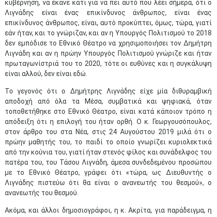
κυβέρνηση, να έκανε κάτι για να πει αυτό που λέει σήμερα, ότι ο
Λιγνάδης είναι ένας επικίνδυνος άνθρωπος, είναι ένας
επικίνδυνος άνθρωπος, είναι, αυτό προκύπτει, όμως, τώρα, γιατί
εάν ήταν, και το γνώριζαν, και αν η Υπουργός Πολιτισμού το 2018
δεν εμπόδισε το Εθνικό Θέατρο να χρησιμοποιήσει τον Δημήτρη
Λιγνάδη και αν η πρώην Υπουργός Πολιτισμού γνώριζε και ήταν
πρωταγωνίστριά του το 2020, τότε οι ευθύνες και η συγκάλυψη
είναι αλλού, δεν είναι εδώ.
Το γεγονός ότι ο Δημήτρης Λιγνάδης είχε μία διθυραμβική
αποδοχή από όλα τα Μέσα, συμβατικά και ψηφιακά, όταν
τοποθετήθηκε στο Εθνικό Θέατρο, είναι κατά κάποιον τρόπο η
απόδειξη ότι η επιλογή του ήταν ορθή. Ο κ. Γεωργουσόπουλος,
στον άρθρο του στα Νέα, στις 24 Αυγούστου 2019 μιλά ότι ο
πρώην μαθητής του, το παιδί το οποίο γνωρίζει κυριολεκτικά
από την κούνια του, γιατί ήταν στενός φίλος και συνάδελφος του
πατέρα του, του Τάσου Λιγνάδη, άμεσα συνδεδεμένου προσώπου
με το Εθνικό Θέατρο, γράφει ότι «τώρα, ως Διευθυντής ο
Λιγνάδης πιστεύω ότι θα είναι ο ανανεωτής του θεσμού», ο
ανανεωτής του θεσμού.
Ακόμα, και άλλοι δημοσιογράφοι, η κ. Ακρίτα, για παράδειγμα, η