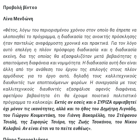
Προβολή βίντεο
Λίνα Μενδώνη
«Φέτος, λόγω του περιορισμένου χρόνου στον οποίο θα έπρεπε να
υλοποιηθεί το πρόγραμμα, η διαδικασία της ανοικτής πρόσκλησης
ήταν παντελώς ανεφάρμοστη χρονικά και πρακτικά. Για τον λόγο
αυτό επελέγη η πλέον πρόσφορη διαδικασία και η διαδικασία
εκείνη, δια της οποίας θα εξασφαλιζόταν μετά βεβαιότητας η
απαιτούμενη διαφάνεια και νομιμότητα. Η διαδικασία αυτή δεν είναι
άλλη από την ανάθεση του έργου της επιλογής στους πλέον
αρμόδιους για το έργο αυτό, δηλαδή τους καλλιτεχνικούς
διευθυντές των εποπτευόμενων φορέων. Η συνεργασία με τους
καλλιτεχνικούς διευθυντές εξασφάλισε αφενός διαφάνεια,
αφετέρου βεβαιότητα ότι θα έχουμε ποιοτικό πολιτιστικό
πρόγραμμα το καλοκαίρι.
Εκτός αν εσείς και ο ΣΥΡΙΖΑ αμφισβητεί
όχι μόνον τις ικανότητες, αλλά και το ήθος του Δημήτρη Λιγνάδη,
του Γιώργου Κουμεντάκη, του Γιάννη Βακαρέλλη, του Στέφανου
Τσιαλή, της Συραγώς Τσιάρα, της Ζωής Τσοκάνου, του Νίκου
Κολοβού. Αν είναι έτσι να το πείτε ευθέως».
Πάνος Σκουρολιάκος