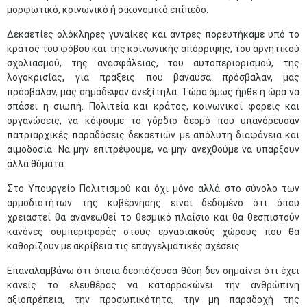
μορφωτικό, κοινωνικό ή οικονομικό επίπεδο.
Δεκαετίες ολόκληρες γυναίκες και άντρες πορευτήκαμε υπό το
κράτος του φόβου και της κοινωνικής απόρριψης, του αρνητικού
σχολιασμού, της ανασφάλειας, του αυτοπεριορισμού, της
λογοκρισίας, για πράξεις που βάναυσα πρόσβαλαν, μας
πρόσβαλαν, μας σημάδεψαν ανεξίτηλα. Τώρα όμως ήρθε η ώρα να
σπάσει η σιωπή. Πολιτεία και κράτος, κοινωνικοί φορείς και
οργανώσεις, να κόψουμε το γόρδιο δεσμό που υπαγόρευσαν
πατριαρχικές παραδόσεις δεκαετιών με απόλυτη διαφάνεια και
αιμοδοσία. Να μην επιτρέψουμε, να μην ανεχθούμε να υπάρξουν
άλλα θύματα.
Στο Υπουργείο Πολιτισμού και όχι μόνο αλλά στο σύνολο των
αρμοδιοτήτων της κυβέρνησης είναι δεδομένο ότι όπου
χρειαστεί θα ανανεωθεί το θεσμικό πλαίσιο και θα θεσπιστούν
κανόνες συμπεριφοράς στους εργασιακούς χώρους που θα
καθορίζουν με ακρίβεια τις επαγγελματικές σχέσεις.
Επαναλαμβάνω ότι όποια δεσπόζουσα θέση δεν σημαίνει ότι έχει
κανείς το ελευθέρας να καταρρακώνει την ανθρώπινη
αξιοπρέπεια, την προσωπικότητα, την μη παραδοχή της