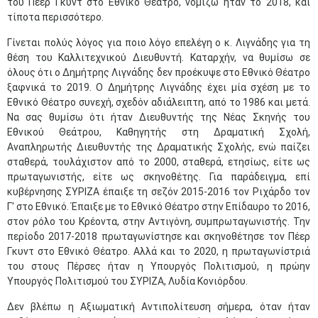
του Πέερ Γκυντ στο Εθνικό Θέατρο, νομίζω ήταν το 2018, και
τίποτα περισσότερο.
Γίνεται πολύς λόγος για ποιο λόγο επελέγη ο κ. Λιγνάδης για τη
θέση του Καλλιτεχνικού Διευθυντή. Καταρχήν, να θυμίσω σε
όλους ότι ο Δημήτρης Λιγνάδης δεν προέκυψε στο Εθνικό Θέατρο
ξαφνικά το 2019. Ο Δημήτρης Λιγνάδης έχει μία σχέση με το
Εθνικό Θέατρο συνεχή, σχεδόν αδιάλειπτη, από το 1986 και μετά.
Να σας θυμίσω ότι ήταν Διευθυντής της Νέας Σκηνής του
Εθνικού Θεάτρου, Καθηγητής στη Δραματική Σχολή,
Αναπληρωτής Διευθυντής της Δραματικής Σχολής, ενώ παίζει
σταθερά, τουλάχιστον από το 2000, σταθερά, ετησίως, είτε ως
πρωταγωνιστής, είτε ως σκηνοθέτης. Για παράδειγμα, επί
κυβέρνησης ΣΥΡΙΖΑ έπαιξε τη σεζόν 2015-2016 τον Ριχάρδο τον
Γ' στο Εθνικό. Έπαιξε με το Εθνικό Θέατρο στην Επίδαυρο το 2016,
στον ρόλο του Κρέοντα, στην Αντιγόνη, συμπρωταγωνιστής. Την
περίοδο 2017-2018 πρωταγωνίστησε και σκηνοθέτησε τον Πέερ
Γκυντ στο Εθνικό Θέατρο. Αλλά και το 2020, η πρωταγωνίστριά
του στους Πέρσες ήταν η Υπουργός Πολιτισμού, η πρώην
Υπουργός Πολιτισμού του ΣΥΡΙΖΑ, Λυδία Κονιόρδου.
Δεν βλέπω η Αξιωματική Αντιπολίτευση σήμερα, όταν ήταν