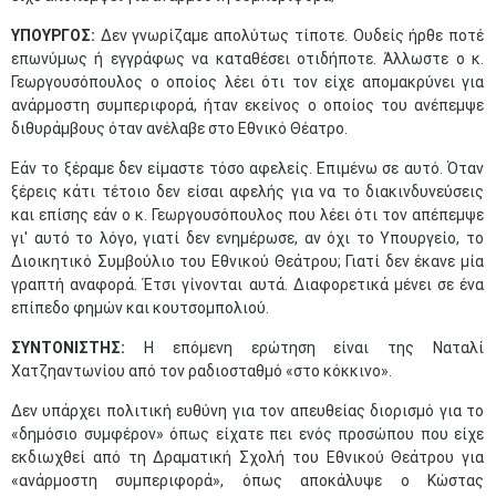
ΥΠΟΥΡΓΟΣ:
Δεν γνωρίζαμε απολύτως τίποτε. Ουδείς ήρθε ποτέ
επωνύμως ή εγγράφως να καταθέσει οτιδήποτε. Άλλωστε ο κ.
Γεωργουσόπουλος ο οποίος λέει ότι τον είχε απομακρύνει για
ανάρμοστη συμπεριφορά, ήταν εκείνος ο οποίος του ανέπεμψε
διθυράμβους όταν ανέλαβε στο Εθνικό Θέατρο.
Εάν το ξέραμε δεν είμαστε τόσο αφελείς. Επιμένω σε αυτό. Όταν
ξέρεις κάτι τέτοιο δεν είσαι αφελής για να το διακινδυνεύσεις
και επίσης εάν ο κ. Γεωργουσόπουλος που λέει ότι τον απέπεμψε
γι' αυτό το λόγο, γιατί δεν ενημέρωσε, αν όχι το Υπουργείο, το
Διοικητικό Συμβούλιο του Εθνικού Θεάτρου; Γιατί δεν έκανε μία
γραπτή αναφορά. Έτσι γίνονται αυτά. Διαφορετικά μένει σε ένα
επίπεδο φημών και κουτσομπολιού.
ΣΥΝΤΟΝΙΣΤΗΣ:
Η επόμενη ερώτηση είναι της Ναταλί
Χατζηαντωνίου από τον ραδιοσταθμό «στο κόκκινο».
Δεν υπάρχει πολιτική ευθύνη για τον απευθείας διορισμό για το
«δημόσιο συμφέρον» όπως είχατε πει ενός προσώπου που είχε
εκδιωχθεί από τη Δραματική Σχολή του Εθνικού Θεάτρου για
«ανάρμοστη συμπεριφορά», όπως αποκάλυψε ο Κώστας