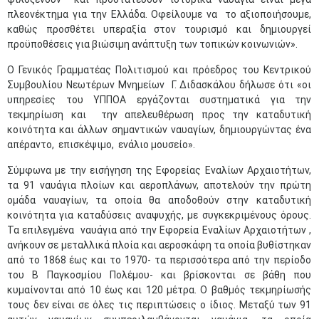
πλεονέκτημα για την Ελλάδα. Οφείλουμε να το αξιοποιήσουμε,
καθώς προσθέτει υπεραξία στον τουρισμό και δημιουργεί
προϋποθέσεις για βιώσιμη ανάπτυξη των τοπικών κοινωνιών».
Ο Γενικός Γραμματέας Πολιτισμού και πρόεδρος του Κεντρικού
Συμβουλίου Νεωτέρων Μνημείων Γ. Διδασκάλου δήλωσε ότι «οι
υπηρεσίες του ΥΠΠΟΑ εργάζονται συστηματικά για την
τεκμηρίωση και την απελευθέρωση προς την καταδυτική
κοινότητα και άλλων σημαντικών ναυαγίων, δημιουργώντας ένα
απέραντο, επισκέψιμο, ενάλιο μουσείο».
Σύμφωνα με την εισήγηση της Εφορείας Εναλίων Αρχαιοτήτων,
τα 91 ναυάγια πλοίων και αεροπλάνων, αποτελούν την πρώτη
ομάδα ναυαγίων, τα οποία θα αποδοθούν στην καταδυτική
κοινότητα για καταδύσεις αναψυχής, με συγκεκριμένους όρους.
Τα επιλεγμένα ναυάγια από την Εφορεία Εναλίων Αρχαιοτήτων ,
ανήκουν σε μεταλλικά πλοία και αεροσκάφη τα οποία βυθίστηκαν
από το 1868 έως και το 1970- τα περισσότερα από την περίοδο
του Β Παγκοσμίου Πολέμου- και βρίσκονται σε βάθη που
κυμαίνονται από 10 έως και 120 μέτρα. Ο βαθμός τεκμηρίωσής
τους δεν είναι σε όλες τις περιπτώσεις ο ίδιος. Μεταξύ των 91