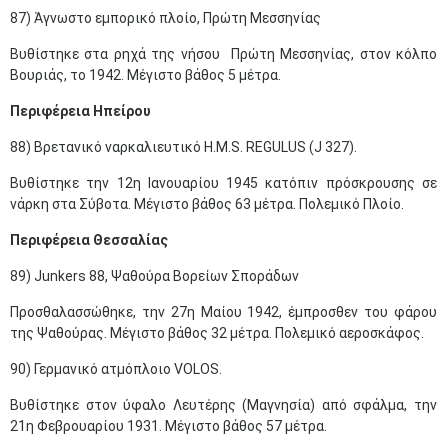
87) Άγνωστο εμπορικό πλοίο, Πρώτη Μεσσηνίας
Βυθίστηκε στα ρηχά της νήσου Πρώτη Μεσσηνίας, στον κόλπο
Βουριάς, το 1942. Μέγιστο βάθος 5 μέτρα.
Περιφέρεια Ηπείρου
88) Βρετανικό ναρκαλιευτικό H.M.S. REGULUS (J 327).
Βυθίστηκε την 12η Ιανουαρίου 1945 κατόπιν πρόσκρουσης σε
νάρκη στα Σύβοτα. Μέγιστο βάθος 63 μέτρα. Πολεμικό Πλοίο.
Περιφέρεια Θεσσαλίας
89) Junkers 88, Ψαθούρα Βορείων Σποράδων
Προσθαλασσώθηκε, την 27η Μαίου 1942, έμπροσθεν του φάρου
της Ψαθούρας. Μέγιστο βάθος 32 μέτρα. Πολεμικό αεροσκάφος.
90) Γερμανικό ατμόπλοιο VOLOS.
Βυθίστηκε στον ύφαλο Λευτέρης (Μαγνησία) από σφάλμα, την
21η Φεβρουαρίου 1931. Μέγιστο βάθος 57 μέτρα.