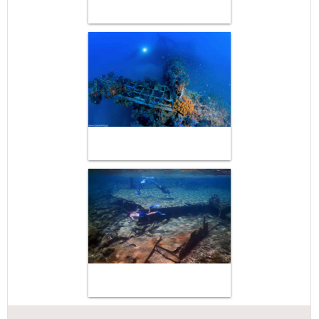
Μαϊ
1
2
•
•
3
4
5
6
7
8
9