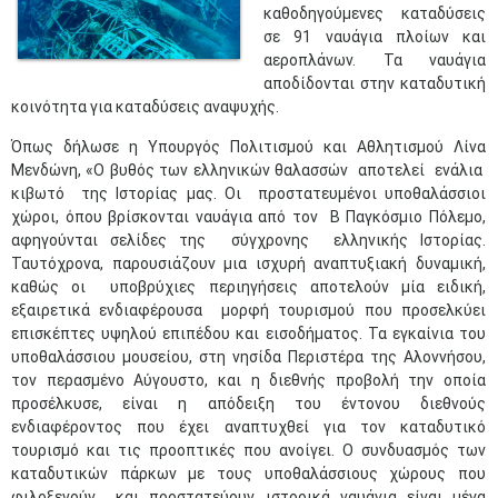
καθοδηγούμενες καταδύσεις
σε 91 ναυάγια πλοίων και
αεροπλάνων. Τα ναυάγια
αποδίδονται στην καταδυτική
κοινότητα για καταδύσεις αναψυχής.
Όπως δήλωσε η Υπουργός Πολιτισμού και Αθλητισμού Λίνα
Μενδώνη, «Ο βυθός των ελληνικών θαλασσών αποτελεί ενάλια
κιβωτό της Ιστορίας μας. Οι προστατευμένοι υποθαλάσσιοι
χώροι, όπου βρίσκονται ναυάγια από τον Β Παγκόσμιο Πόλεμο,
αφηγούνται σελίδες της σύγχρονης ελληνικής Ιστορίας.
Ταυτόχρονα, παρουσιάζουν μια ισχυρή αναπτυξιακή δυναμική,
καθώς οι υποβρύχιες περιηγήσεις αποτελούν μία ειδική,
εξαιρετικά ενδιαφέρουσα μορφή τουρισμού που προσελκύει
επισκέπτες υψηλού επιπέδου και εισοδήματος. Τα εγκαίνια του
υποθαλάσσιου μουσείου, στη νησίδα Περιστέρα της Αλοννήσου,
τον περασμένο Αύγουστο, και η διεθνής προβολή την οποία
προσέλκυσε, είναι η απόδειξη του έντονου διεθνούς
ενδιαφέροντος που έχει αναπτυχθεί για τον καταδυτικό
τουρισμό και τις προοπτικές που ανοίγει. Ο συνδυασμός των
καταδυτικών πάρκων με τους υποθαλάσσιους χώρους που
φιλοξενούν και προστατεύουν ιστορικά ναυάγια είναι μέγα