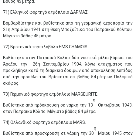
Βάθος 45 μέτρα.
71) Ελληνικό φορτηγό ατμόπλοιο ΔΑΡΜΑΣ.
Βομβαρδίστηκε και βυθίστηκε από τη γερμανική αεροπορία την
21η Απριλίου 1941 στη θέση Μποζαΐτικα του Πατραϊκού Κόλπου.
Μέγιστο βάθος 45 μέτρα.
72) Βρετανικό τορπιλοβόλο HMS CHAMOIS.
Βυθίστηκε στον Πατραϊκό Κόλπο δύο ναυτικά μίλια βόρεια του
Άραξου την 26η Σεπτεμβρίου 1904, λόγω ατυχήματος που
προκλήθηκε κατά τη διάρκεια δοκιμών από αποκόλληση λεπίδας
από την προπέλα του. Βρίσκεται σε βάθος 54 μέτρων. Πολεμικό
σκάφος.
73) Γερμανικό φορτηγό ατμόπλοιο MARGEURITE.
η
Βυθίστηκε από πρόσκρουση σε νάρκη την 13
Οκτωβρίου 1943,
στον Πατραϊκό Κόλπο. Μέγιστο βάθος 84 μέτρα.
74) Ολλανδικό φορτηγό ατμόπλοιο MARS.
ή
Βυθίστηκε από πρόσκρουση σε νάρκη την 30
Μαίου 1945 στον