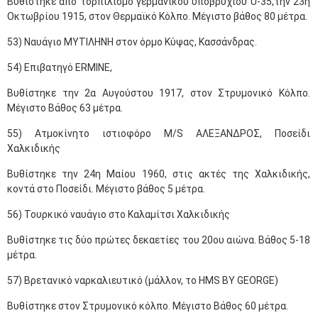
Βυθίστηκε από τορπιλισμό γερμανικού υποβρυχίου U-35,την 23η
Οκτωβρίου 1915, στον Θερμαϊκό Κόλπο. Μέγιστο βάθος 80 μέτρα.
53) Ναυάγιο ΜΥΤΙΛΗΝΗ στον όρμο Κύψας, Κασσάνδρας.
54) Επιβατηγό ERMINE,
Βυθίστηκε την 2α Αυγούστου 1917, στον Στρυμονικό Κόλπο.
Μέγιστο Βάθος 63 μέτρα.
55) Ατμοκίνητο ιστιοφόρο M/S ΑΛΕΞΑΝΔΡΟΣ, Ποσείδι
Χαλκιδικής
Βυθίστηκε την 24η Μαίου 1960, στις ακτές της Χαλκιδικής,
κοντά στο Ποσείδι. Μέγιστο βάθος 5 μέτρα.
56) Τουρκικό ναυάγιο στο Καλαμίτσι Χαλκιδικής
Βυθίστηκε τις δύο πρώτες δεκαετίες του 20ου αιώνα. Βάθος 5-18
μέτρα.
57) Βρετανικό ναρκαλιευτικό (μάλλον, το HMS BY GEORGE)
Βυθίστηκε στον Στρυμονικό κόλπο. Μέγιστο Βάθος 60 μέτρα.