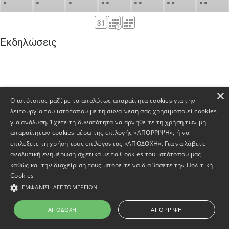
•
•
•
•
•
•
•
•
•
•
•
30
31
Σεπ
1
2
3
4
5
•
•
•
•
•
•
•
Εκδηλώσεις
6
7
8
9
10
11
12
•
•
•
•
•
•
•
13
14
15
16
17
18
19
•
•
•
•
•
•
•
•
•
×
Ο ιστότοπος μαζί με τα απολύτως απαραίτητα cookies για την
20
21
22
23
24
25
26
λειτουργία του ιστότοπου με τη συναίνεση σας χρησιμοποιεί cookies
•
•
•
•
•
•
•
για ανάλυση. Έχετε τη δυνατότητα να αρνηθείτε τη χρήση των μη
Σύνδεσμοι
απαραίτητων cookies μέσω της επιλογής «ΑΠΟΡΡΙΨΗ», ή να
27
28
29
30
Οκτ
1
2
3
•
•
•
•
•
•
•
επιλέξετε τη χρήση τους επιλέγοντας «ΑΠΟΔΟΧΗ». Για να λάβετε
αναλυτική ενημέρωση σχετικά με τα Cookies του ιστότοπου μας
4
5
6
7
8
9
10
καθώς και την διαχείριση τους μπορείτε να διαβάσετε την
Πολιτική
•
•
•
•
•
•
•
Cookies
prev
ne
η για το
Η Επιστροφή των
DigitalCulture
Όλη η Ελλ
ΕΜΦΆΝΙΣΗ ΛΕΠΤΟΜΕΡΕΙΏΝ
11
12
13
14
15
16
17
ν της
Γλυπτών του
ένας πολιτ
•
•
•
•
•
•
•
ώπης
Παρθενώνα
ΑΠΟΔΟΧΉ
ΑΠΌΡΡΙΨΗ
18
19
20
21
22
23
24