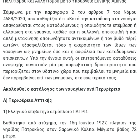
Πολιτισμού και Aθλητισμού με το Υπουργείο Εθνικής Άμυνας.
Σύμφωνα με την παράγραφο 2 του άρθρου 7 του Νόμου
4688/2020, που καθορίζει ότι «Κατά την κατάδυση στα ναυάγια
απαγορεύεται στους καταδυόμενους η οποιαδήποτε επέμβαση ή
αλλοίωση στα ναυάγια, καθώς και η συλλογή, αποκομιδή ή και
απλή μετακίνηση οποιωνδήποτε αντικειμένων ή τον βυθό πέριξ
αυτών», εξασφαλίζεται τόσο η ακεραιότητα των ίδιων των
ναυαγίων ως μνημείων, όσο και η ασφάλεια των καταδυόμενων
επισκεπτών. Υπό την έννοια αυτή, οι επιτρεπόμενες καταδύσεις
αναψυχής συνιστούν μία μη παρεμβατική δραστηριότητα που
περιορίζεται στον υδάτινο χώρο που περιβάλλει τα μνημεία και
δεν παρεμβαίνει επί των μνημείων, στο εσωτερικό τους.
Ακολουθεί ο κατάλογος των ναυαγίων ανά Περιφέρεια
Α) Περιφέρεια Αττικής
1) Ελληνικό επιβατηγό ατμόπλοιο ΠΑΤΡΙΣ.
Βυθίστηκε, από ατύχημα, την 15η Ιουνίου 1927, πλησίον της
νησίδας Πάτροκλος στον Σαρωνικό Κόλπο. Μέγιστο βάθος 72
μέτρα.