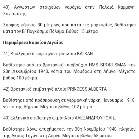
40) Αγνώστων στοιχείων ναυάγια στην Παλαιά Καμμένη,
Σαντορίνης.
Σκάφος μήκους 30 μέτρων, που κατά τις μαρτυρίες, βυθίστηκε
κατά τον Β΄ Παγκόσμιο Πόλεμο. Βάθος 15 μέτρα.
Περιφέρεια Βορείου Αιγαίου
41) Βουλγαρικό φορτηγό ατμόπλοιο BALKAN.
Βυθίστηκε από το βρετανικό υποβρύχιο HMS SPORTSMAN την
23η Δεκεμβρίου 1943, νότια του Μούδρου στη Λήμνο. Μέγιστο
βάθος 100 μέτρα.
42) Βρετανικό επιβατηγό πλοίο PRINCESS ALBERTA.
Βυθίστηκε από πρόσκρουση σε γερμανική νάρκη, Ιανουάριο 1918,
νότια της Λήμνου. Μέγιστο βάθος 102 μέτρα.
43) Ελληνικό επιβατηγό ατμόπλοιο ΑΛΕΞΑΝΔΡΟΥΠΟΛΙΣ.
Βυθίστηκε, λόγω ατυχήματος, την 30ή Νοεμβρίου 1948, πλησίον
της Άκρας Τηγάνι στη Λήμνο. Μέγιστο βάθος 58 μέτρα.