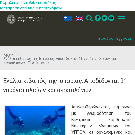
Παράλειψη εντολών κορδέλας
Μετάβαση στο κύριο περιεχόμενο
ελ
en
Search
Menu
Είσοδος
|
Εγγραφή
Αρχική
Ενάλια κιβωτός της Ιστορίας; Αποδίδονται 91 ναυάγια πλοίων και
αεροπλάνων Εκδηλώσεις
Ενάλια κιβωτός της Ιστορίας; Αποδίδονται 91
ναυάγια πλοίων και αεροπλάνων
Απελευθερώνονται, σύμφωνα
με γνωμοδότηση του
Κεντρικού Συμβουλίου
Νεωτέρων Μνημείων του
ΥΠΠΟΑ, οι οργανωμένες και