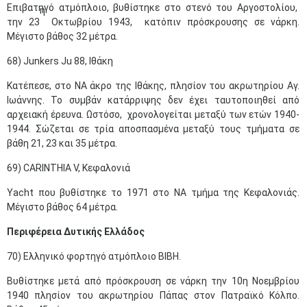
Επιβατηγό ατμόπλοιο, βυθίστηκε στο στενό του Αργοστολίου,
η
την 23
Οκτωβρίου 1943, κατόπιν πρόσκρουσης σε νάρκη.
Μέγιστο βάθος 32 μέτρα.
68) Junkers Ju 88, Ιθάκη
Κατέπεσε, στο ΝΑ άκρο της Ιθάκης, πλησίον του ακρωτηρίου Αγ.
Ιωάννης. Το συμβάν κατάρριψης δεν έχει ταυτοποιηθεί από
αρχειακή έρευνα. Ωστόσο, χρονολογείται μεταξύ των ετών 1940-
1944. Σώζεται σε τρία αποσπασμένα μεταξύ τους τμήματα σε
βάθη 21, 23 και 35 μέτρα.
69) CARINTHIA V, Κεφαλονιά
Yacht που βυθίστηκε το 1971 στο ΝΑ τμήμα της Κεφαλονιάς.
Μέγιστο βάθος 64 μέτρα.
Περιφέρεια Δυτικής Ελλάδος
70) Ελληνικό φορτηγό ατμόπλοιο ΒΙΒΗ.
Βυθίστηκε μετά από πρόσκρουση σε νάρκη την 10η Νοεμβρίου
1940 πλησίον του ακρωτηρίου Πάπας στον Πατραϊκό Κόλπο.