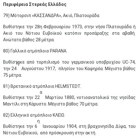
Περιφέρεια Στερεάς Ελλάδος
79) Μότορσιπ «ΚΑΣΣΑΝΔΡΑ», Ακιό, Πλατουράδα
Βυθίστηκε την 28η Φεβρουαρίου 1973, στην νήσο Πλατουράδα ή
Ακιό του Νότιου Ευβοϊκού κατόπιν προσάραξης στα αβαθή.
Ανώτατο βάθος 28 μέτρα.
80) Γαλλικό ατμόπλοιο PARANA.
Βυθίστηκε από τορπιλισμό του γερμανικού υποβρυχίου UC-74,
η
την 24
Αυγούστου 1917, πλησίον του Καφηρέα. Μέγιστο βάθος
75 μέτρα.
81) Βρετανικό ατμόπλοιο HELMSTEDT.
α
Βυθίστηκε την 22
Μαρτίου 1880, νοτιοανατολικά της νησίδας
Μαντίλι στη Κάρυστο. Μέγιστο βάθος 70 μέτρα.
82) Ελληνικό ατμόπλοιο ΚΛΕΙΩ.
η
Βυθίστηκε την 6
Ιανουαρίου 1904, στη βραχονησίδα Δίψα, του
Νότιου Ευβοϊκού, από πρόσκρουση στην ακτή.