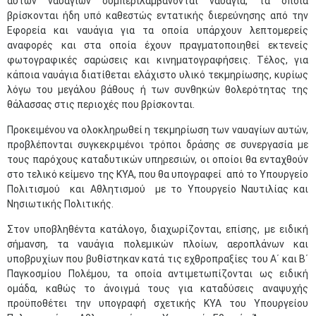
αυτών ναυαγίων συμπεριλαμβάνονται ναυάγια, τα οποία
βρίσκονται ήδη υπό καθεστώς εντατικής διερεύνησης από την
Εφορεία και ναυάγια για τα οποία υπάρχουν λεπτομερείς
αναφορές και στα οποία έχουν πραγματοποιηθεί εκτενείς
φωτογραφικές σαρώσεις και κινηματογραφήσεις. Τέλος, για
κάποια ναυάγια διατίθεται ελάχιστο υλικό τεκμηρίωσης, κυρίως
λόγω του μεγάλου βάθους ή των συνθηκών θολερότητας της
θάλασσας στις περιοχές που βρίσκονται.
Προκειμένου να ολοκληρωθεί η τεκμηρίωση των ναυαγίων αυτών,
προβλέπονται συγκεκριμένοι τρόποι δράσης σε συνεργασία με
τους παρόχους καταδυτικών υπηρεσιών, οι οποίοι θα ενταχθούν
στο τελικό κείμενο της ΚΥΑ, που θα υπογραφεί από το Υπουργείο
Πολιτισμού και Αθλητισμού με το Υπουργείο Ναυτιλίας και
Νησιωτικής Πολιτικής.
Στον υποβληθέντα κατάλογο, διαχωρίζονται, επίσης, με ειδική
σήμανση, τα ναυάγια πολεμικών πλοίων, αεροπλάνων και
υποβρυχίων που βυθίστηκαν κατά τις εχθροπραξίες του Α΄ και Β΄
Παγκοσμίου Πολέμου, τα οποία αντιμετωπίζονται ως ειδική
ομάδα, καθώς το άνοιγμά τους για καταδύσεις αναψυχής
προϋποθέτει την υπογραφή σχετικής ΚΥΑ του Υπουργείoυ